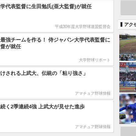
学代表監督に生田勉氏(亜大監督)が就任
アク
平成30年度大学野球連盟監督会
最強チームを作る！ 侍ジャパン大学代表監督に
監督が就任
大学野球リポート
付けされる上武大、伝統の「粘り強さ」
アマチュア野球情報
続く2季連続4強 上武大が見せた進歩
アマチュア野球情報