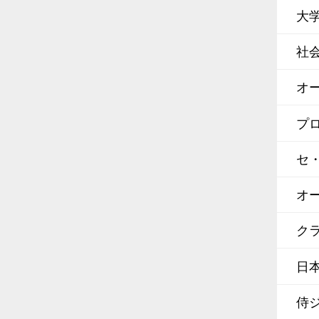
大
社
オ
プ
セ
オ
クラ
日
侍