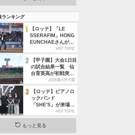
数ランキング
1
【ロッテ】「LE
SSERAFIM」HONG
EUNCHAEさんが始
球式「この場に立て
HOT TOPIC
て本当にうれしい」
2
【甲子園】大会1日目
／8月5日の西武戦
の試合結果一覧 仙
（ZOZOマリン）
台育英高が初戦突
破 4番・田山纏が今
2026夏の甲子園
大会1号アーチ
3
【ロッテ】ピアノロ
ックバンド
「SHE'S」が来場、
横山陸人の登場曲を
HOT TOPIC
演奏／8月4日の西武
戦(ZOZOマリン)
もっと見る