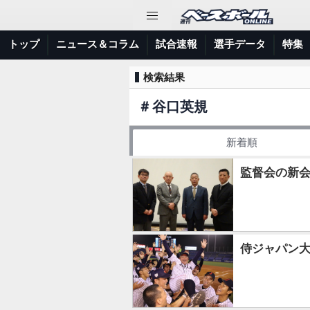
トップ
ニュース＆コラム
試合速報
選手データ
特集
検索結果
＃
谷口英規
新着順
監督会の新
侍ジャパン大