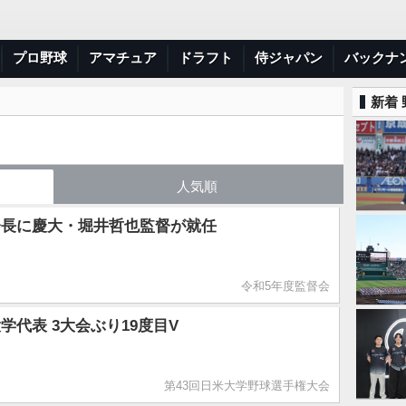
プロ野球
アマチュア
ドラフト
侍ジャパン
バックナ
新着
人気順
会長に慶大・堀井哲也監督が就任
令和5年度監督会
学代表 3大会ぶり19度目V
第43回日米大学野球選手権大会