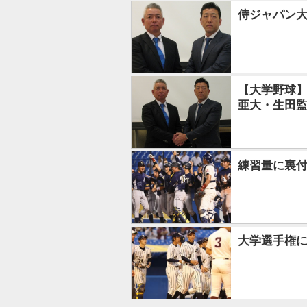
侍ジャパン大
【大学野球】
亜大・生田
練習量に裏
大学選手権に