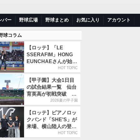
ンバー
野球広場
野球まとめ
お気に入り
アカウント
 野球コラム
【ロッテ】「LE
SSERAFIM」HONG
EUNCHAEさんが始球
式「この場に立てて本
HOT TOPIC
当にうれしい」／8月5
【甲子園】大会1日目
日の西武戦（ZOZOマ
の試合結果一覧 仙台
リン）
育英高が初戦突破 4
番・田山纏が今大会1
2026夏の甲子園
号アーチ
【ロッテ】ピアノロッ
クバンド「SHE'S」が
来場、横山陸人の登場
曲を演奏／8月4日の西
HOT TOPIC