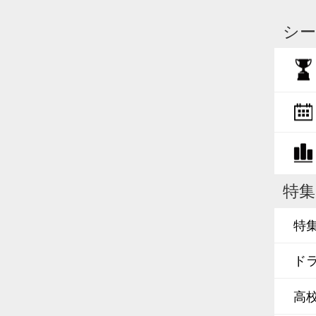
シー
特集
特
ド
高