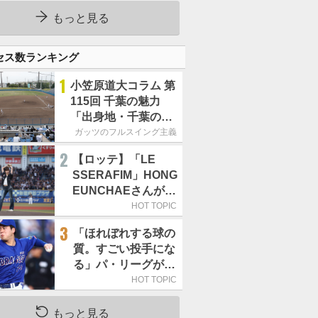
武戦(ZOZOマリン)
もっと見る
セス数ランキング
1
小笠原道大コラム 第
115回 千葉の魅力
「出身地・千葉の話
の続き。昔から野球
ガッツのフルスイング主義
熱の高い土地柄で
2
【ロッテ】「LE
す」
SSERAFIM」HONG
EUNCHAEさんが始
球式「この場に立て
HOT TOPIC
て本当にうれしい」
3
「ほれぼれする球の
／8月5日の西武戦
質。すごい投手にな
（ZOZOマリン）
る」パ・リーグが驚
いた「中日の左腕」
HOT TOPIC
は
もっと見る