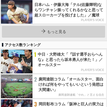
日本ハム・伊藤大海「テル(佐藤輝明)な
らワンチャン振ってくれるかなと思って
超スローカーブを投げました」／魔球
PLAYER'S VOICE
もっと見る
アクセス数ランキング
1
中日・大野雄大「『話す選手おらへん
な』と思ったら坂本勇人が来た！」／
オールスター
PLAYER'S VOICE
2
廣岡達朗コラム「オールスター、面白
ければ何をやってもいいという発想は
大間違い」
廣岡達朗連載「やれ」と言える信念
3
岡田彰布コラム「阪神と巨人の実力は