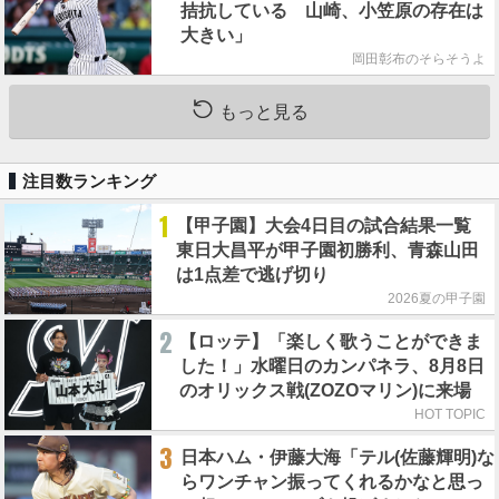
拮抗している 山崎、小笠原の存在は
大きい」
岡田彰布のそらそうよ
もっと見る
注目数ランキング
1
【甲子園】大会4日目の試合結果一覧
東日大昌平が甲子園初勝利、青森山田
は1点差で逃げ切り
2026夏の甲子園
2
【ロッテ】「楽しく歌うことができま
した！」水曜日のカンパネラ、8月8日
のオリックス戦(ZOZOマリン)に来場
HOT TOPIC
3
日本ハム・伊藤大海「テル(佐藤輝明)な
らワンチャン振ってくれるかなと思っ