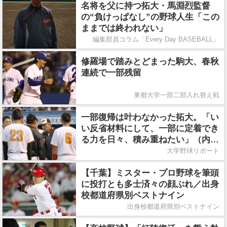
名将を父に持つ拓大・馬淵烈監督
の“負けっぱなし”の野球人生「この
ままでは終われない」
編集部員コラム「Every Day BASEBALL」
修羅場で踏みとどまった駒大、春秋
連続で一部残留
東都大学一部二部入れ替え戦
一部復帰は叶わなかった拓大。「い
い反省材料にして、一部に定着でき
る力を日々、積み重ねたい」（内田
監督）
大学野球リポート
【千葉】ミスター・プロ野球を筆頭
に投打とも多士済々の顔ぶれ／出身
校都道府県別ベストナイン
出身校都道府県別ベストナイン