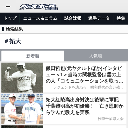
トップ
ニュース＆コラム
試合速報
選手データ
特集
検索結果
＃
拓大
新着順
人気順
飯田哲也(元ヤクルトほか)インタビ
ュー＜1＞当時の関根監督は雲の上
の人「コミュニケーションを取った
記憶がない」
レジェンドを訪ねる 昭和世代の言い残し
拓大紅陵高出身対決は後輩に軍配
千葉黎明高が初優勝！ 亡き恩師か
ら学んだ教えを実践
秋季千葉県大会