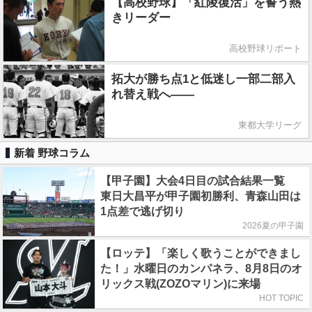
【高校野球】「紅陵復活」を誓う熱
きリーダー
高校野球リポート
拓大が勝ち点1と低迷し一部二部入
れ替え戦へ――
東都大学リーグ
新着 野球コラム
【甲子園】大会4日目の試合結果一覧
東日大昌平が甲子園初勝利、青森山田は
1点差で逃げ切り
2026夏の甲子園
【ロッテ】「楽しく歌うことができまし
た！」水曜日のカンパネラ、8月8日のオ
リックス戦(ZOZOマリン)に来場
HOT TOPIC