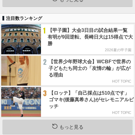
注目数ランキング
1
【甲子園】大会3日目の試合結果一覧
有明が9回逆転、長崎日大は15得点で大
勝
2026夏の甲子園
2
【世界少年野球大会】WCBFで世界の
子どもたち同士の「友情の輪」が広が
る理由
HOT TOPIC
3
【ロッテ】「自己採点は510点です」
ゴマキ(後藤真希さん)がセレモニアルピ
ッチ
HOT TOPIC
もっと見る