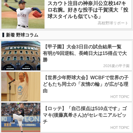
スカウト注目の神奈川公立校147キ
ロ右腕。好きな投手は千賀滉大「投
球スタイルも似ている」
高校野球リポート
新着 野球コラム
【甲子園】大会3日目の試合結果一覧
有明が9回逆転、長崎日大は15得点で大
勝
2026夏の甲子園
【世界少年野球大会】WCBFで世界の子
どもたち同士の「友情の輪」が広がる理
由
HOT TOPIC
【ロッテ】「自己採点は510点です」ゴ
マキ(後藤真希さん)がセレモニアルピッ
チ
HOT TOPIC