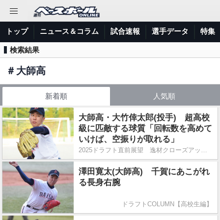
トップ
ニュース＆コラム
試合速報
選手データ
特集
検索結果
＃
大師高
新着順
人気順
大師高・大竹倖太郎(投手) 超高校
級に匹敵する球質「回転数を高めて
いけば、空振りが取れる」
2025ドラフト直前展望 逸材クローズアップ【神奈川公立3人衆】
澤田寛太(大師高) 千賀にあこがれ
る長身右腕
ドラフトCOLUMN【高校生編】