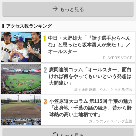
もっと見る
アクセス数ランキング
1
中日・大野雄大「『話す選手おらへん
な』と思ったら坂本勇人が来た！」／
オールスター
PLAYER'S VOICE
2
廣岡達朗コラム「オールスター、面白
ければ何をやってもいいという発想は
大間違い」
廣岡達朗連載「やれ」と言える信念
3
小笠原道大コラム 第115回 千葉の魅力
「出身地・千葉の話の続き。昔から野
球熱の高い土地柄です」
ガッツのフルスイング主義
もっと見る