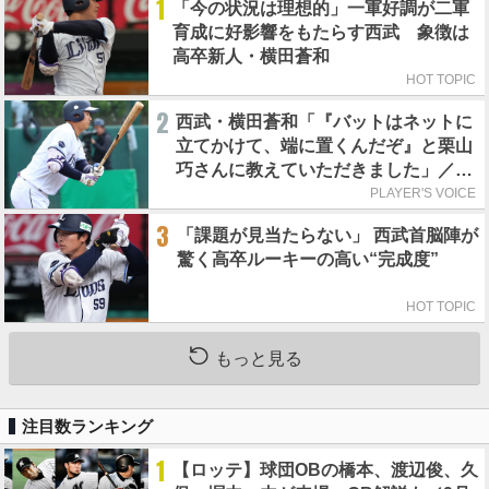
1
「今の状況は理想的」一軍好調が二軍
育成に好影響をもたらす西武 象徴は
高卒新人・横田蒼和
HOT TOPIC
2
西武・横田蒼和「『バットはネットに
立てかけて、端に置くんだぞ』と栗山
巧さんに教えていただきました」／憧
れの人からの金言
PLAYER'S VOICE
3
「課題が見当たらない」 西武首脳陣が
驚く高卒ルーキーの高い“完成度”
HOT TOPIC
もっと見る
注目数ランキング
1
【ロッテ】球団OBの橋本、渡辺俊、久