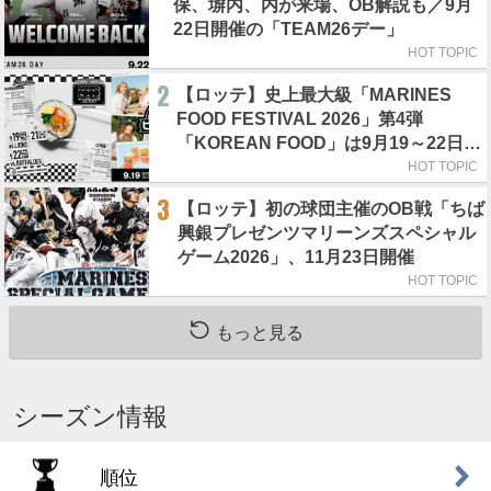
保、塀内、内が来場、OB解説も／9月
22日開催の「TEAM26デー」
HOT TOPIC
2
【ロッテ】史上最大級「MARINES
FOOD FESTIVAL 2026」第4弾
「KOREAN FOOD」は9月19～22日／
初日はビール半額デー
HOT TOPIC
3
【ロッテ】初の球団主催のOB戦「ちば
興銀プレゼンツマリーンズスペシャル
ゲーム2026」、11月23日開催
HOT TOPIC
もっと見る
シーズン情報
順位