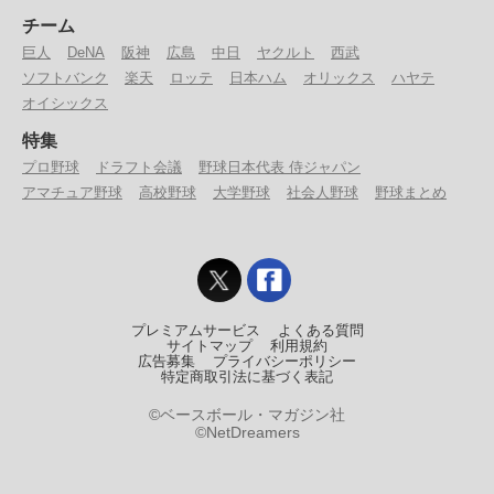
チーム
巨人
DeNA
阪神
広島
中日
ヤクルト
西武
ソフトバンク
楽天
ロッテ
日本ハム
オリックス
ハヤテ
オイシックス
特集
プロ野球
ドラフト会議
野球日本代表 侍ジャパン
アマチュア野球
高校野球
大学野球
社会人野球
野球まとめ
プレミアムサービス
よくある質問
サイトマップ
利用規約
広告募集
プライバシーポリシー
特定商取引法に基づく表記
©ベースボール・マガジン社
©NetDreamers