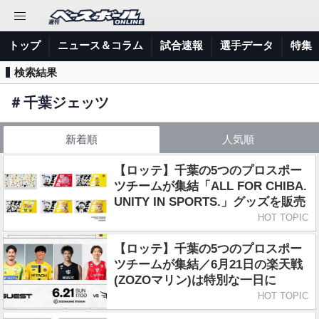
トップ
ニュース＆コラム
試合速報
選手データ
特集
検索結果
＃
千葉ジェッツ
新着順
人気順
【ロッテ】千葉の5つのプロスポー
ツチームが集結「ALL FOR CHIBA.
UNITY IN SPORTS.」グッズを販売
HOT TOPIC
【ロッテ】千葉の5つのプロスポー
ツチームが集結／6月21日の楽天戦
(ZOZOマリン)は特別な一日に
HOT TOPIC