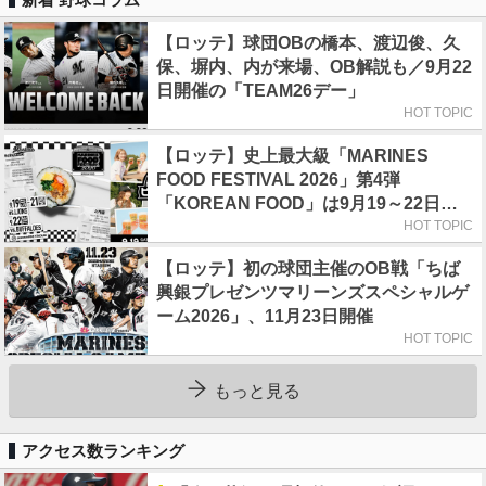
【ロッテ】球団OBの橋本、渡辺俊、久
保、塀内、内が来場、OB解説も／9月22
日開催の「TEAM26デー」
HOT TOPIC
【ロッテ】史上最大級「MARINES
FOOD FESTIVAL 2026」第4弾
「KOREAN FOOD」は9月19～22日／
初日はビール半額デー
HOT TOPIC
【ロッテ】初の球団主催のOB戦「ちば
興銀プレゼンツマリーンズスペシャルゲ
ーム2026」、11月23日開催
HOT TOPIC
もっと見る
アクセス数ランキング