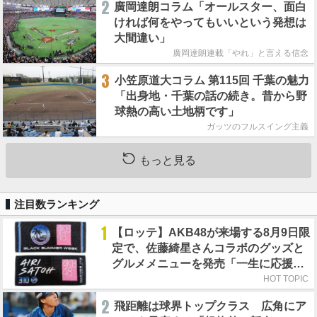
2
廣岡達朗コラム「オールスター、面白
ければ何をやってもいいという発想は
大間違い」
廣岡達朗連載「やれ」と言える信念
3
小笠原道大コラム 第115回 千葉の魅力
「出身地・千葉の話の続き。昔から野
球熱の高い土地柄です」
ガッツのフルスイング主義
もっと見る
注目数ランキング
1
【ロッテ】AKB48が来場する8月9日限
定で、佐藤綺星さんコラボのグッズと
グルメメニューを発売「一生に応援し
ましょうね！」
HOT TOPIC
2
飛距離は球界トップクラス 広角にア