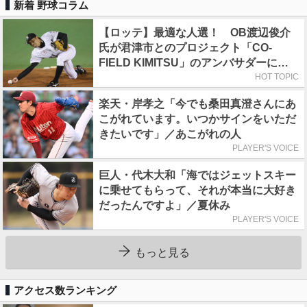
新着 野球コラム
【ロッテ】最適な人選！ OB渡辺俊介
氏が君津市とのプロジェクト「CO-
FIELD KIMITSU」のアンバサダーに就
任
HOT TOPIC
楽天・岸孝之「今でも桑田真澄さんにあ
こがれています。いつかサインをいただ
きたいです」／あこがれの人
PLAYER'S VOICE
巨人・代木大和「海ではジェットスキー
に乗せてもらって、それが本当に大好き
だったんですよ」／夏休み
PLAYER'S VOICE
もっと見る
アクセス数ランキング