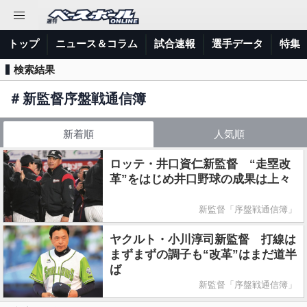
トップ
ニュース＆コラム
試合速報
選手データ
特集
検索結果
＃
新監督序盤戦通信簿
新着順
人気順
ロッテ・井口資仁新監督 “走塁改
革”をはじめ井口野球の成果は上々
新監督「序盤戦通信簿」
ヤクルト・小川淳司新監督 打線は
まずまずの調子も“改革”はまだ道半
ば
新監督「序盤戦通信簿」