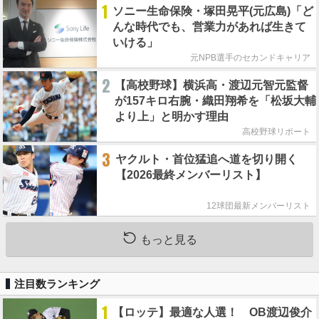
1
ソニー生命保険・塚田晃平(元広島)「ど
んな時代でも、営業力があれば生きて
いける」
元NPB選手のセカンドキャリア
2
【高校野球】横浜高・渡辺元智元監督
が157キロ右腕・織田翔希を「松坂大輔
より上」と明かす理由
高校野球リポート
3
ヤクルト・首位猛追へ道を切り開く
【2026最終メンバーリスト】
12球団最新メンバーリスト
もっと見る
注目数ランキング
1
【ロッテ】最適な人選！ OB渡辺俊介