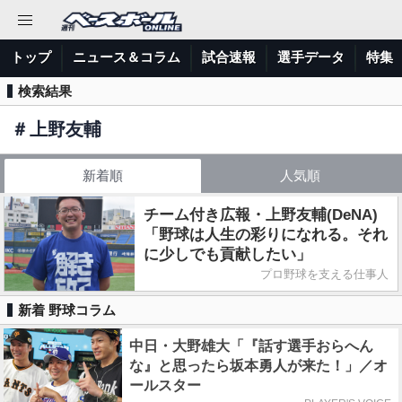
トップ
ニュース＆コラム
試合速報
選手データ
特集
検索結果
＃
上野友輔
新着順
人気順
チーム付き広報・上野友輔(DeNA)
「野球は人生の彩りになれる。それ
に少しでも貢献したい」
プロ野球を支える仕事人
新着 野球コラム
中日・大野雄大「『話す選手おらへん
な』と思ったら坂本勇人が来た！」／オ
ールスター