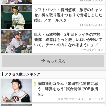
PLAYER'S VOICE
ソフトバンク・柳田悠岐「旅行のキャン
セル料を取り返すつもりで出場しました
(笑)」／オールスター
PLAYER'S VOICE
巨人・石塚裕惺 2年目ドライチの本領
発揮「終盤はもっと厳しい戦いが続いて
いく。チームの力になれるように」／後
半戦に息巻く！
オーロラビジョン
もっと見る
アクセス数ランキング
1
廣岡達朗コラム「米田哲也逮捕に思
う。球宴をもう1試合開催でOB救済
を」
廣岡達朗連載「やれ」と言える信念