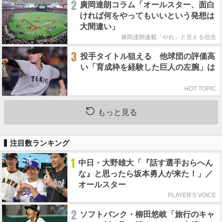
2
廣岡達朗コラム「オールスター、面白
ければ何をやってもいいという発想は
大間違い」
廣岡達朗連載「やれ」と言える信念
3
投手タイトル狙える 他球団の評価高
い「育成枠を経験した巨人の左腕」は
HOT TOPIC
もっと見る
注目数ランキング
1
中日・大野雄大「『話す選手おらへん
な』と思ったら坂本勇人が来た！」／
オールスター
PLAYER'S VOICE
2
ソフトバンク・柳田悠岐「旅行のキャ