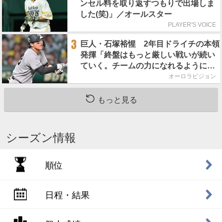
ンセル料を取り返すつもりで出場しま
した(笑)」／オールスター
PLAYER'S VOICE
3
巨人・石塚裕惺 2年目ドライチの本領
発揮「終盤はもっと厳しい戦いが続い
ていく。チームの力になれるように」
／後半戦に息巻く！
オーロラビジョン
もっと見る
シーズン情報
順位
日程・結果