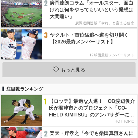
2
廣岡達朗コラム「オールスター、面白
ければ何をやってもいいという発想は
大間違い」
廣岡達朗連載「やれ」と言える信念
3
ヤクルト・首位猛追へ道を切り開く
【2026最終メンバーリスト】
12球団最新メンバーリスト
もっと見る
注目数ランキング
1
【ロッテ】最適な人選！ OB渡辺俊介
氏が君津市とのプロジェクト「CO-
FIELD KIMITSU」のアンバサダーに就
任
HOT TOPIC
2
楽天・岸孝之「今でも桑田真澄さんに