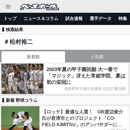
トップ
ニュース＆コラム
試合速報
選手データ
特集
検索結果
＃
松村裕二
新着順
人気順
2003年夏の甲子園回顧 大一番で
「マジック」冴えた常総学院、夏は
初の栄冠に
高校野球不滅の名勝負 伝説の夏回顧
新着 野球コラム
【ロッテ】最適な人選！ OB渡辺俊介
氏が君津市とのプロジェクト「CO-
FIELD KIMITSU」のアンバサダーに就