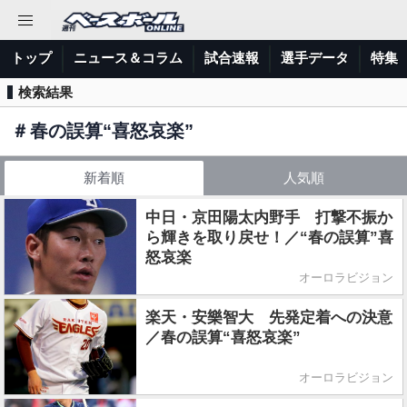
トップ
ニュース＆コラム
試合速報
選手データ
特集
検索結果
＃
春の誤算“喜怒哀楽”
新着順
人気順
中日・京田陽太内野手 打撃不振か
ら輝きを取り戻せ！／“春の誤算”喜
怒哀楽
オーロラビジョン
楽天・安樂智大 先発定着への決意
／春の誤算“喜怒哀楽”
オーロラビジョン