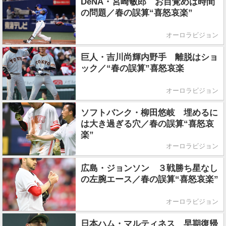
DeNA・宮崎敏郎 お目覚めは時間
の問題／春の誤算“喜怒哀楽”
オーロラビジョン
巨人・吉川尚輝内野手 離脱はショ
ック／“春の誤算”喜怒哀楽
オーロラビジョン
ソフトバンク・柳田悠岐 埋めるに
は大き過ぎる穴／春の誤算“喜怒哀
楽”
オーロラビジョン
広島・ジョンソン ３戦勝ち星なし
の左腕エース／春の誤算“喜怒哀楽”
オーロラビジョン
日本ハム・マルティネス 早期復帰