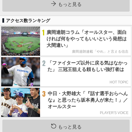
もっと見る
アクセス数ランキング
1
廣岡達朗コラム「オールスター、面白
ければ何をやってもいいという発想は
大間違い」
廣岡達朗連載「やれ」と言える信念
2
「ファイターズ以外に戻る気はなかっ
た」 三冠王狙える頼もしい強打者は
HOT TOPIC
3
中日・大野雄大「『話す選手おらへん
な』と思ったら坂本勇人が来た！」／
オールスター
PLAYER'S VOICE
もっと見る