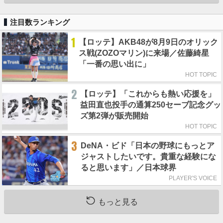
注目数ランキング
1
【ロッテ】AKB48が8月9日のオリック
ス戦(ZOZOマリン)に来場／佐藤綺星
「一番の思い出に」
HOT TOPIC
2
【ロッテ】「これからも熱い応援を」
益田直也投手の通算250セーブ記念グッ
ズ第2弾が販売開始
HOT TOPIC
3
DeNA・ビド「日本の野球にもっとア
ジャストしたいです。貴重な経験にな
ると思います」／日本球界
PLAYER'S VOICE
もっと見る