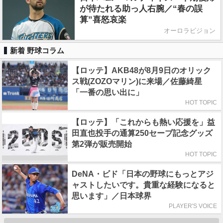
が待たれる助っ人右腕／“春の誤
算”喜怒哀楽
オーロラビジョン
新着 野球コラム
【ロッテ】AKB48が8月9日のオリック
ス戦(ZOZOマリン)に来場／佐藤綺星
「一番の思い出に」
HOT TOPIC
【ロッテ】「これからも熱い応援を」益
田直也投手の通算250セーブ記念グッズ
第2弾が販売開始
HOT TOPIC
DeNA・ビド「日本の野球にもっとアジ
ャストしたいです。貴重な経験になると
思います」／日本球界
PLAYER'S VOICE