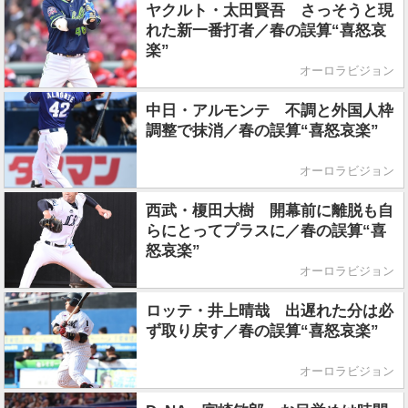
ヤクルト・太田賢吾 さっそうと現
れた新一番打者／春の誤算“喜怒哀
楽”
オーロラビジョン
中日・アルモンテ 不調と外国人枠
調整で抹消／春の誤算“喜怒哀楽”
オーロラビジョン
西武・榎田大樹 開幕前に離脱も自
らにとってプラスに／春の誤算“喜
怒哀楽”
オーロラビジョン
ロッテ・井上晴哉 出遅れた分は必
ず取り戻す／春の誤算“喜怒哀楽”
オーロラビジョン