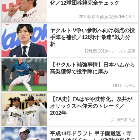
化／12球団移籍完全チェック
2019移籍＆補強 完全CHECK！
ヤクルト V争い参戦へ向け弱点の投
手陣を補強／12球団“最速”戦力分
析
12球団 2019年シーズン展望
【ヤクルト補強事情】日本ハムから
高梨獲得で投手陣に厚み
HOT TOPIC
【FA史】FAはやや沈静化。糸井が
オリックスへ仰天のトレード／
2012年
プロ野球FA史
平成13年ドラフト 甲子園最速・寺