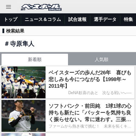
トップ
ニュース＆コラム
試合速報
選手データ
特集
検索結果
＃
寺原隼人
新着順
人気順
ベイスターズの歩んだ26年 喜びも
悲しみも今につながる【1998年～
2011年】
DeNA歓喜のあと 次なる戦いへ──
ソフトバンク・前田純 1球1球の心
持ちも新たに「バッターを気持ち良
く振らせない。常に迷わす。三振が
取れるなら取っていきたい」
ファームから熱き魂で挑む！ 未来を拓くキラ星たち