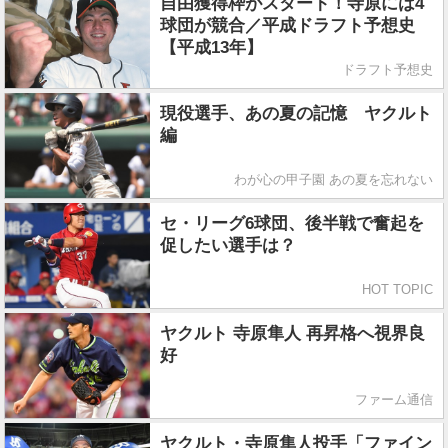
自由獲得枠がスタート！寺原には4
球団が競合／平成ドラフト予想史
【平成13年】
ドラフト予想史
現役選手、あの夏の記憶 ヤクルト
編
わが心の甲子園 あの夏を忘れない
セ・リーグ6球団、後半戦で奮起を
促したい選手は？
HOT TOPIC
ヤクルト 寺原隼人 再昇格へ視界良
好
ファーム通信
ヤクルト・寺原隼人投手「ファイン