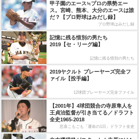
甲子園のエース≒プロの県勢エー
ス。宮崎、熊本、大分のエースは誰
だ？【プロ野球はみだし録】
プロ野球はみだし録
記憶に残る惜別の男たち
2019【セ・リーグ編】
記憶に残る惜別の男たち
2019ヤクルト プレーヤーズ完全フ
ァイル【投手編】
12球団プレーヤーズ完全ファイル
【2001年】4球団競合の寺原隼人を
王貞治監督が引き当てる／ドラフト
全史1965-2018
悲喜こもごも「運命の1日」ドラフト全史