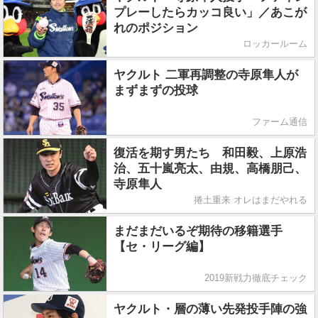
プレーしたらカッコ良い」／あこが
れのポジション
ロッカールーム
ヤクルト 二軍再調整の寺原隼人が
まずまずの投球
ファーム通信
復活を期す男たち 和田毅、上原浩
治、五十嵐亮太、由規、高橋朋己、
寺原隼人
捲土重来 オレはまだやれる
まだまだいるぞ期待の移籍選手
【セ・リーグ編】
2019新戦力徹底チェック
ヤクルト・層の薄い先発投手陣の強