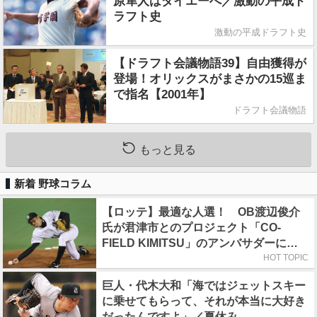
原隼人はダイエーへ／激動の平成ド
ラフト史
激動の平成ドラフト史
【ドラフト会議物語39】自由獲得が
登場！オリックスがまさかの15巡ま
で指名【2001年】
ドラフト会議物語
もっと見る
新着 野球コラム
【ロッテ】最適な人選！ OB渡辺俊介
氏が君津市とのプロジェクト「CO-
FIELD KIMITSU」のアンバサダーに就
任
HOT TOPIC
巨人・代木大和「海ではジェットスキー
に乗せてもらって、それが本当に大好き
だったんですよ」／夏休み