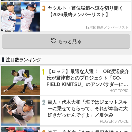
3
ヤクルト・首位猛追へ道を切り開く
【2026最終メンバーリスト】
12球団最新メンバーリスト
もっと見る
注目数ランキング
1
【ロッテ】最適な人選！ OB渡辺俊介
氏が君津市とのプロジェクト「CO-
FIELD KIMITSU」のアンバサダーに就
任
HOT TOPIC
2
巨人・代木大和「海ではジェットスキ
ーに乗せてもらって、それが本当に大
好きだったんですよ」／夏休み
PLAYER'S VOICE