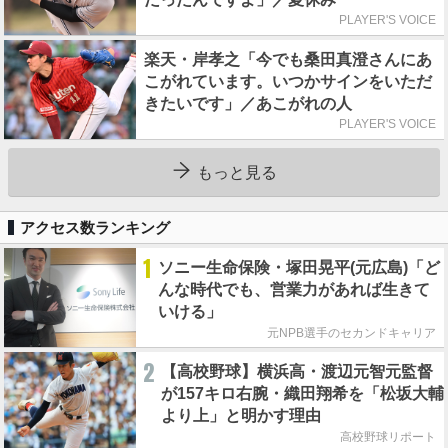
PLAYER'S VOICE
楽天・岸孝之「今でも桑田真澄さんにあ
こがれています。いつかサインをいただ
きたいです」／あこがれの人
PLAYER'S VOICE
もっと見る
アクセス数ランキング
1
ソニー生命保険・塚田晃平(元広島)「ど
んな時代でも、営業力があれば生きて
いける」
元NPB選手のセカンドキャリア
2
【高校野球】横浜高・渡辺元智元監督
が157キロ右腕・織田翔希を「松坂大輔
より上」と明かす理由
高校野球リポート