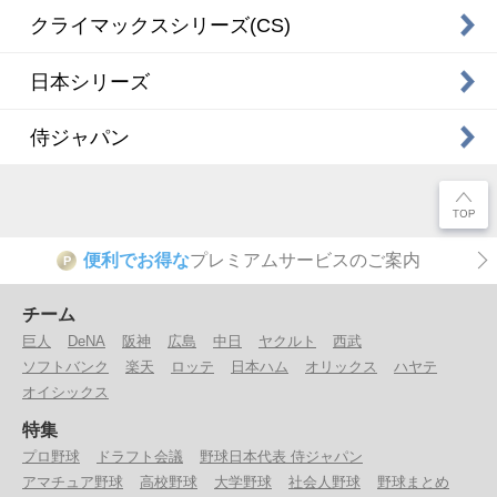
クライマックスシリーズ(CS)
日本シリーズ
侍ジャパン
便利でお得な
プレミアムサービスのご案内
P
チーム
巨人
DeNA
阪神
広島
中日
ヤクルト
西武
ソフトバンク
楽天
ロッテ
日本ハム
オリックス
ハヤテ
オイシックス
特集
プロ野球
ドラフト会議
野球日本代表 侍ジャパン
アマチュア野球
高校野球
大学野球
社会人野球
野球まとめ