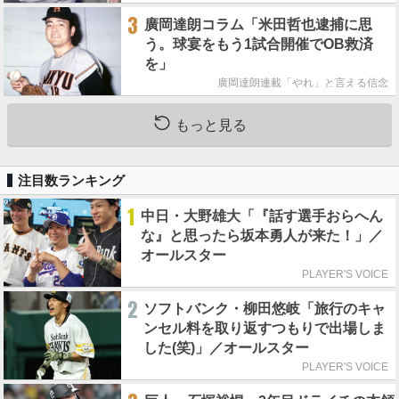
3
廣岡達朗コラム「米田哲也逮捕に思
う。球宴をもう1試合開催でOB救済
を」
廣岡達朗連載「やれ」と言える信念
もっと見る
注目数ランキング
1
中日・大野雄大「『話す選手おらへん
な』と思ったら坂本勇人が来た！」／
オールスター
PLAYER'S VOICE
2
ソフトバンク・柳田悠岐「旅行のキャ
ンセル料を取り返すつもりで出場しま
した(笑)」／オールスター
PLAYER'S VOICE