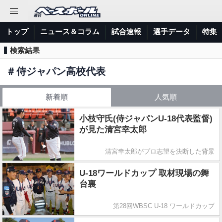
トップ
ニュース＆コラム
試合速報
選手データ
特集
検索結果
＃
侍ジャパン高校代表
新着順
人気順
小枝守氏(侍ジャパンU-18代表監督)
が見た清宮幸太郎
清宮幸太郎がプロ志望を決断した背景
U-18ワールドカップ 取材現場の舞
台裏
第28回WBSC U-18 ワールドカップ