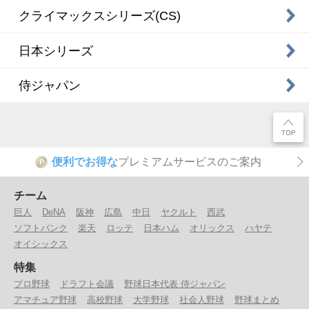
クライマックスシリーズ(CS)
日本シリーズ
侍ジャパン
便利でお得な
プレミアムサービスのご案内
P
チーム
巨人
DeNA
阪神
広島
中日
ヤクルト
西武
ソフトバンク
楽天
ロッテ
日本ハム
オリックス
ハヤテ
オイシックス
特集
プロ野球
ドラフト会議
野球日本代表 侍ジャパン
アマチュア野球
高校野球
大学野球
社会人野球
野球まとめ