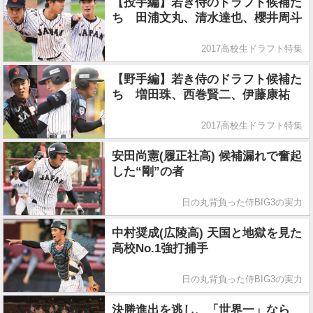
【投手編】若き侍のドラフト候補た
ち 田浦文丸、清水達也、櫻井周斗
2017高校生ドラフト特集
【野手編】若き侍のドラフト候補た
ち 増田珠、西巻賢二、伊藤康祐
2017高校生ドラフト特集
安田尚憲(履正社高) 候補漏れで奮起
した“剛”の者
日の丸背負った侍BIG3の実力
中村奨成(広陵高) 天国と地獄を見た
高校No.1強打捕手
日の丸背負った侍BIG3の実力
決勝進出を逃し、「世界一」なら