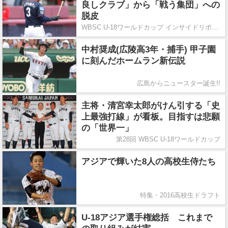
良しクラブ」から「戦う集団」への
脱皮
WBSC U-18ワールドカップ インサイドリポート
中村奨成(広陵高3年・捕手) 甲子園
に刻んだホームラン新伝説
広島からニュースター誕生!!
主将・清宮幸太郎がけん引する「史
上最強打線」が看板。目指すは悲願
の「世界一」
第28回 WBSC U-18ワールドカップ
アジアで輝いた8人の高校生侍たち
特集・2016高校生ドラフト
U-18アジア選手権総括 これまで