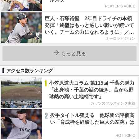
PLAYER'S VOICE
巨人・石塚裕惺 2年目ドライチの本領
発揮「終盤はもっと厳しい戦いが続いて
いく。チームの力になれるように」／後
半戦に息巻く！
オーロラビジョン
もっと見る
アクセス数ランキング
1
小笠原道大コラム 第115回 千葉の魅力
「出身地・千葉の話の続き。昔から野
球熱の高い土地柄です」
ガッツのフルスイング主義
2
投手タイトル狙える 他球団の評価高
い「育成枠を経験した巨人の左腕」は
HOT TOPIC