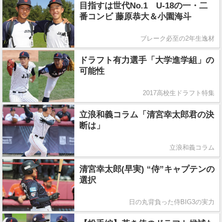
目指すは世代No.1 U-18の一・二
番コンビ 藤原恭大＆小園海斗
ブレーク必至の2年生逸材
ドラフト有力選手「大学進学組」の
可能性
2017高校生ドラフト特集
立浪和義コラム「清宮幸太郎君の決
断は」
立浪和義コラム
清宮幸太郎(早実) “侍”キャプテンの
選択
日の丸背負った侍BIG3の実力