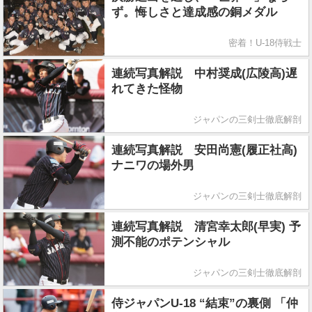
ず。悔しさと達成感の銅メダル
密着！U-18侍戦士
連続写真解説 中村奨成(広陵高)遅
れてきた怪物
ジャパンの三剣士徹底解剖
連続写真解説 安田尚憲(履正社高)
ナニワの場外男
ジャパンの三剣士徹底解剖
連続写真解説 清宮幸太郎(早実) 予
測不能のポテンシャル
ジャパンの三剣士徹底解剖
侍ジャパンU-18 “結束”の裏側 「仲