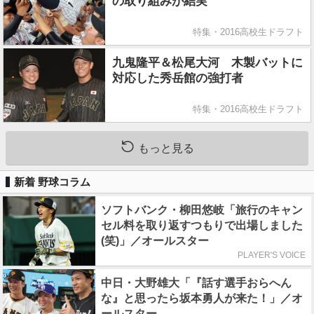
の取り組みが結実
特集・2016高校生ドラフト
九鬼隆平＆松尾大河 木製バットに
対応した秀岳館の強打者
特集・2016高校生ドラフト
もっと見る
新着 野球コラム
ソフトバンク・柳田悠岐「旅行のキャン
セル料を取り返すつもりで出場しました
(笑)」／オールスター
PLAYER'S VOICE
中日・大野雄大「『話す選手おらへん
な』と思ったら坂本勇人が来た！」／オ
ールスター