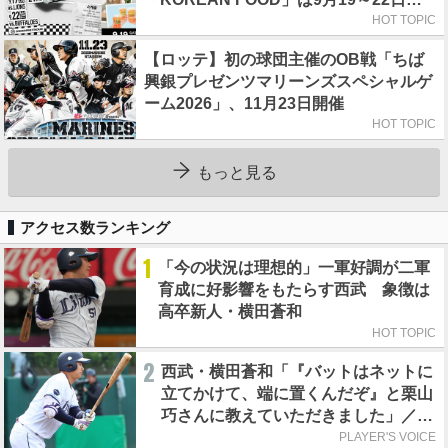
初日はビール半額デー
HOT TOPIC
【ロッテ】初の球団主催のOB戦「ちば
興銀プレゼンツマリーンズスペシャルゲ
ーム2026」、11月23日開催
HOT TOPIC
もっと見る
アクセス数ランキング
1
「今の状況は理想的」一軍好調が二軍
育成に好影響をもたらす西武 象徴は
高卒新人・横田蒼和
HOT TOPIC
2
西武・横田蒼和「『バットはネットに
立てかけて、端に置くんだぞ』と栗山
巧さんに教えていただきました」／憧
れの人からの金言
PLAYER'S VOICE