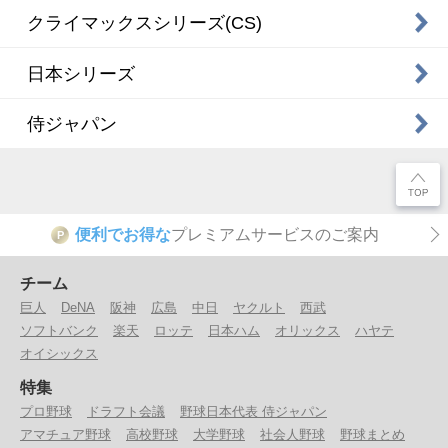
クライマックスシリーズ(CS)
日本シリーズ
侍ジャパン
便利でお得な
プレミアムサービスのご案内
P
チーム
巨人
DeNA
阪神
広島
中日
ヤクルト
西武
ソフトバンク
楽天
ロッテ
日本ハム
オリックス
ハヤテ
オイシックス
特集
プロ野球
ドラフト会議
野球日本代表 侍ジャパン
アマチュア野球
高校野球
大学野球
社会人野球
野球まとめ