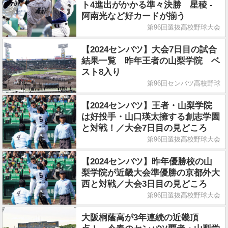
ト4進出がかかる準々決勝 星稜 -
阿南光など好カードが揃う
第96回選抜高校野球大会
【2024センバツ】大会7日目の試合
結果一覧 昨年王者の山梨学院 ベ
スト8入り
第96回センバツ高校野球
【2024センバツ】王者・山梨学院
は好投手・山口瑛太擁する創志学園
と対戦！／大会7日目の見どころ
第96回選抜高校野球大会
【2024センバツ】昨年優勝校の山
梨学院が近畿大会準優勝の京都外大
西と対戦／大会3日目の見どころ
第96回選抜高校野球大会
大阪桐蔭高が3年連続の近畿頂