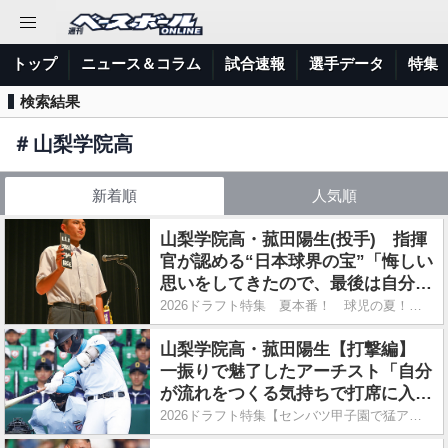
トップ
ニュース＆コラム
試合速報
選手データ
特集
検索結果
＃
山梨学院高
新着順
人気順
山梨学院高・菰田陽生(投手) 指揮
官が認める“日本球界の宝”「悔しい
思いをしてきたので、最後は自分が
チームを勝たせたい」
2026ドラフト特集 夏本番！ 球児の夏！ 一発勝負にかける超高校級
山梨学院高・菰田陽生【打撃編】
一振りで魅了したアーチスト「自分
が流れをつくる気持ちで打席に入っ
ている」
2026ドラフト特集【センバツ甲子園で猛アピール】