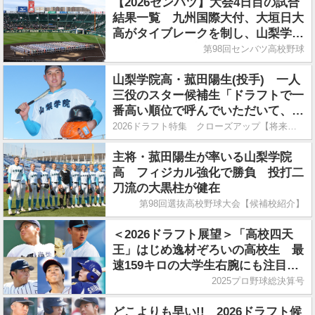
【2026センバツ】大会4日目の試合
結果一覧 九州国際大付、大垣日大
高がタイブレークを制し、山梨学院
が4年連続初戦突破
第98回センバツ高校野球
山梨学院高・菰田陽生(投手) 一人
三役のスター候補生「ドラフトで一
番高い順位で呼んでいただいて、プ
ロになって活躍する」
2026ドラフト特集 クローズアップ【将来性高い超高校級】
主将・菰田陽生が率いる山梨学院
高 フィジカル強化で勝負 投打二
刀流の大黒柱が健在
第98回選抜高校野球大会【候補校紹介】
＜2026ドラフト展望＞「高校四天
王」はじめ逸材ぞろいの高校生 最
速159キロの大学生右腕にも注目集
まる
2025プロ野球総決算号
どこよりも早い!! 2026ドラフト候