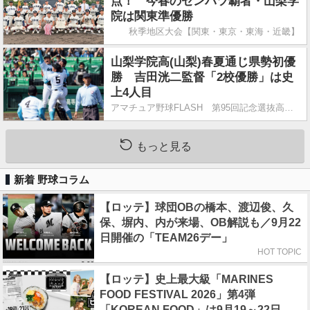
点！ 今春のセンバツ覇者・山梨学
院は関東準優勝
秋季地区大会【関東・東京・東海・近畿】
山梨学院高(山梨)春夏通じ県勢初優
勝 吉田洸二監督「2校優勝」は史
上4人目
アマチュア野球FLASH 第95回記念選抜高校野球大会
もっと見る
新着 野球コラム
【ロッテ】球団OBの橋本、渡辺俊、久
保、塀内、内が来場、OB解説も／9月22
日開催の「TEAM26デー」
HOT TOPIC
【ロッテ】史上最大級「MARINES
FOOD FESTIVAL 2026」第4弾
「KOREAN FOOD」は9月19～22日／