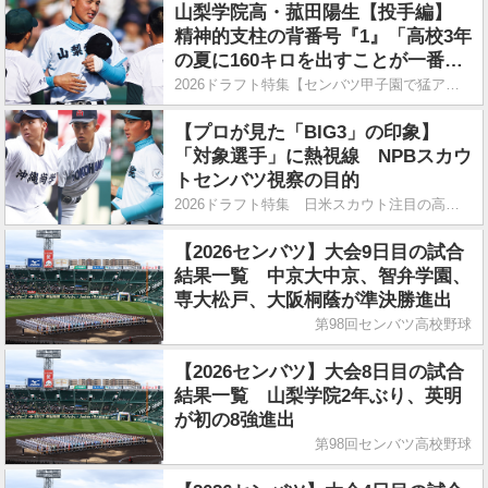
山梨学院高・菰田陽生【投手編】
精神的支柱の背番号『1』「高校3年
の夏に160キロを出すことが一番の
目標」
2026ドラフト特集【センバツ甲子園で猛アピール】
【プロが見た「BIG3」の印象】
「対象選手」に熱視線 NPBスカウ
トセンバツ視察の目的
2026ドラフト特集 日米スカウト注目の高校球児
【2026センバツ】大会9日目の試合
結果一覧 中京大中京、智弁学園、
専大松戸、大阪桐蔭が準決勝進出
第98回センバツ高校野球
【2026センバツ】大会8日目の試合
結果一覧 山梨学院2年ぶり、英明
が初の8強進出
第98回センバツ高校野球