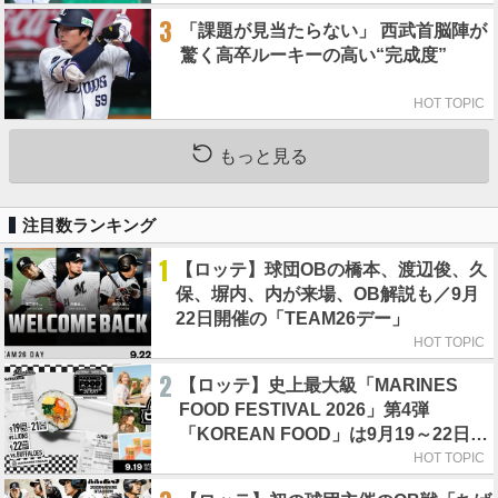
3
「課題が見当たらない」 西武首脳陣が
驚く高卒ルーキーの高い“完成度”
HOT TOPIC
もっと見る
注目数ランキング
1
【ロッテ】球団OBの橋本、渡辺俊、久
保、塀内、内が来場、OB解説も／9月
22日開催の「TEAM26デー」
HOT TOPIC
2
【ロッテ】史上最大級「MARINES
FOOD FESTIVAL 2026」第4弾
「KOREAN FOOD」は9月19～22日／
初日はビール半額デー
HOT TOPIC