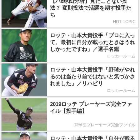
【パ6球団分析】見たことない投
法？ 変則投法で活躍を期す投手た
ち
HOT TOPIC
ロッテ・山本大貴投手「プロに入っ
て、最初に自分が載ったときはうれ
しかったですね」／選手名鑑
ロッカールーム
ロッテ・山本大貴投手「野球がやれ
るのは当たり前ではないと気づかさ
れました」／リハビリ
ロッカールーム
2019ロッテ プレーヤーズ完全ファ
イル【投手編】
12球団プレーヤーズ完全ファイル
ロッテ・山本大貴投手「自分が載る