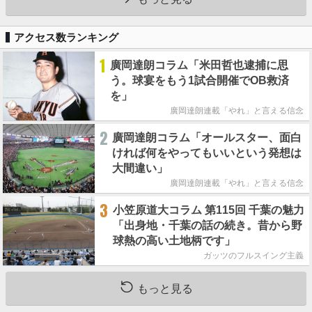
アクセス数ランキング
1
廣岡達朗コラム「米田哲也逮捕に思
う。球宴をもう1試合開催でOB救済
を」
廣岡達朗連載「やれ」と言える信念
2
廣岡達朗コラム「オールスター、面白
ければ何をやってもいいという発想は
大間違い」
廣岡達朗連載「やれ」と言える信念
3
小笠原道大コラム 第115回 千葉の魅力
「出身地・千葉の話の続き。昔から野
球熱の高い土地柄です」
ガッツのフルスイング主義
もっと見る