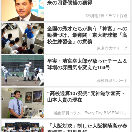
来の四番候補の獲得
12球団担当ドラフト採点
全国の秀才たちが集う「神宮」への
動機づけ。最難関・東大野球部「高
校生練習会」の意義
東京六大学リーグ
早実・清宮幸太郎が放ったチーム＆
球場の雰囲気を変えた104号
高校野球リポート
“高校通算107発男”元神港学園高・
山本大貴の現在
編集部員コラム「Every Day BASEBALL」
「大阪対決」制した大阪桐蔭高が春