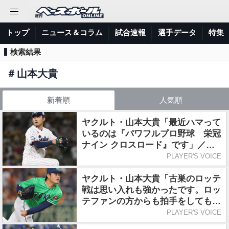
トップ
ニュース＆コラム
試合速報
選手データ
特集
検索結果
＃
山本大貴
新着順
人気順
ヤクルト・山本大貴「最近ハマって
いるのは『パワフルプロ野球 栄冠
ナイン クロスロード』です」／好
きなスマホゲーム
PLAYER'S VOICE
ヤクルト・山本大貴「古巣のロッテ
戦は思い入れも強かったです。ロッ
テファンの方からも拍手をしてもら
ったのでうれしかった」／交流戦の
PLAYER'S VOICE
思い出