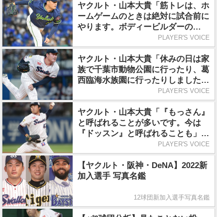
ヤクルト・山本大貴「筋トレは、ホ
ームゲームのときは絶対に試合前に
やります。ボディービルダーの
YouTubeも見ています」／筋トレ
PLAYER'S VOICE
ヤクルト・山本大貴「休みの日は家
族で千葉市動物公園に行ったり、葛
西臨海水族園に行ったりしました」
／シーズン終了後のオフ期間
PLAYER'S VOICE
ヤクルト・山本大貴「『もっさん』
と呼ばれることが多いです。今は
『ドッスン』と呼ばれることも」／
あだ名
PLAYER'S VOICE
【ヤクルト・阪神・DeNA】2022新
加入選手 写真名鑑
12球団新加入選手写真名鑑