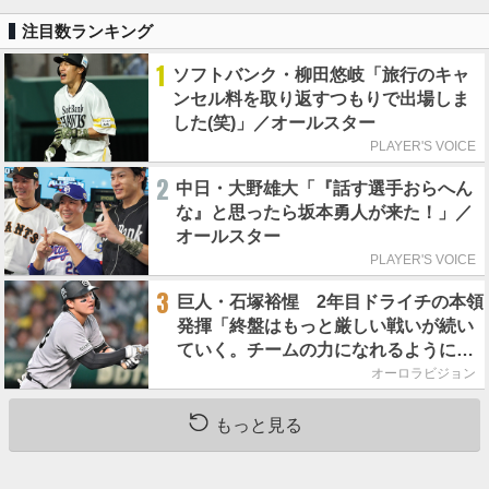
注目数ランキング
1
ソフトバンク・柳田悠岐「旅行のキャ
ンセル料を取り返すつもりで出場しま
した(笑)」／オールスター
PLAYER'S VOICE
2
中日・大野雄大「『話す選手おらへん
な』と思ったら坂本勇人が来た！」／
オールスター
PLAYER'S VOICE
3
巨人・石塚裕惺 2年目ドライチの本領
発揮「終盤はもっと厳しい戦いが続い
ていく。チームの力になれるように」
／後半戦に息巻く！
オーロラビジョン
もっと見る