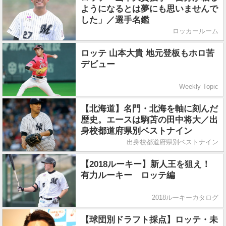
ようになるとは夢にも思いませんで
した」／選手名鑑
ロッカールーム
ロッテ 山本大貴 地元登板もホロ苦
デビュー
Weekly Topic
【北海道】名門・北海を軸に刻んだ
歴史。エースは駒苫の田中将大／出
身校都道府県別ベストナイン
出身校都道府県別ベストナイン
【2018ルーキー】新人王を狙え！
有力ルーキー ロッテ編
2018ルーキーカタログ
【球団別ドラフト採点】ロッテ・未