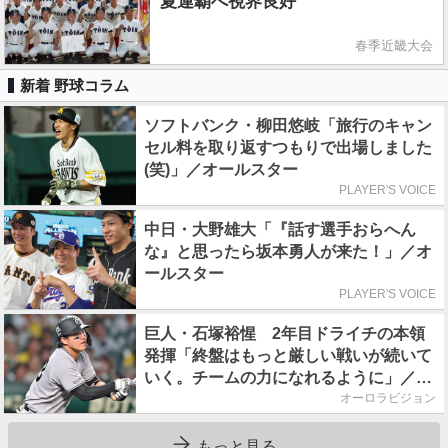
夏連覇へ視界良好
春季近畿大会
新着 野球コラム
ソフトバンク・柳田悠岐「旅行のキャン
セル料を取り返すつもりで出場しました
(笑)」／オールスター
PLAYER'S VOICE
中日・大野雄大「『話す選手おらへん
な』と思ったら坂本勇人が来た！」／オ
ールスター
PLAYER'S VOICE
巨人・石塚裕惺 2年目ドライチの本領
発揮「終盤はもっと厳しい戦いが続いて
いく。チームの力になれるように」／後
半戦に息巻く！
オーロラビジョン
もっと見る