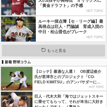
天の2投手が高得点 オリックスに
「黄金ドラフト」の予感
HOT TOPIC
ルーキー採点簿【セ・リーグ編】最
高得点は巨人・門脇誠 育成入団の
中日・松山晋也がブレーク
HOT TOPIC
もっと見る
新着 野球コラム
【ロッテ】最適な人選！ OB渡辺俊介
氏が君津市とのプロジェクト「CO-
FIELD KIMITSU」のアンバサダーに就
任
HOT TOPIC
巨人・代木大和「海ではジェットスキー
に乗せてもらって、それが本当に大好き
だったんですよ」／夏休み