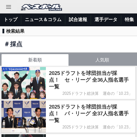
トップ
ニュース＆コラム
試合速報
選手データ
特集
検索結果
＃
採点
新着順
人気順
2025ドラフトを球団担当が採
点！ セ・リーグ 全36人指名選手
一覧
2025ドラフト総決算 運命の「10.23」
2025ドラフトを球団担当が採
点！ パ・リーグ 全37人指名選手
一覧
2025ドラフト総決算 運命の「10.23」