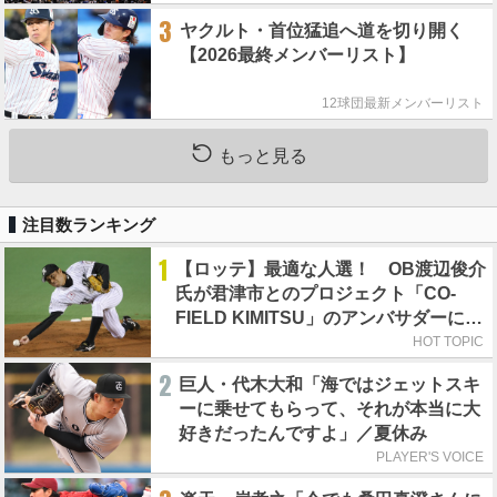
3
ヤクルト・首位猛追へ道を切り開く
【2026最終メンバーリスト】
12球団最新メンバーリスト
もっと見る
注目数ランキング
1
【ロッテ】最適な人選！ OB渡辺俊介
氏が君津市とのプロジェクト「CO-
FIELD KIMITSU」のアンバサダーに就
任
HOT TOPIC
2
巨人・代木大和「海ではジェットスキ
ーに乗せてもらって、それが本当に大
好きだったんですよ」／夏休み
PLAYER'S VOICE