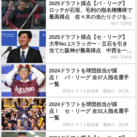
2025ドラフト採点【パ・リーグ】
ロッテが石垣、毛利の指名権獲得で
最高得点 佐々木の当たりクジを引
き当てたソフトバンクは難しい評価
HOT TOPIC
に
2025ドラフト採点【セ・リーグ】
大学No.1スラッガー・立石を引き
当てた阪神が最高得点 中西を一本
釣りした中日も高得点
HOT TOPIC
2024ドラフトを球団担当が採
点！ パ・リーグ 全37人指名選手
一覧
2024ドラフト総決算 運命の「10.24」
2024ドラフトを球団担当が採
点！ セ・リーグ 全32人指名選手
一覧
2024ドラフト総決算 運命の「10.24」