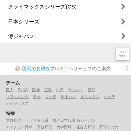
クライマックスシリーズ(CS)
日本シリーズ
侍ジャパン
便利でお得な
プレミアムサービスのご案内
P
チーム
巨人
DeNA
阪神
広島
中日
ヤクルト
西武
ソフトバンク
楽天
ロッテ
日本ハム
オリックス
ハヤテ
オイシックス
特集
プロ野球
ドラフト会議
野球日本代表 侍ジャパン
アマチュア野球
高校野球
大学野球
社会人野球
野球まとめ