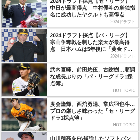
2024ドラフト採点【セ・リーグ】
中日が最高得点 中村優斗の単独指
名に成功したヤクルトも高得点
2024ドラフト
2024ドラフト採点【パ・リーグ】
宗山争奪戦を制した楽天が最高得
点 日本ハムは5年後に「黄金ドラ
フト」可能性が
2024ドラフト
武内夏暉、前田悠伍、古謝樹…順調
な成長ぶりの「パ・リーグドラ1採
点簿」
HOT TOPIC
度会隆輝、西舘勇陽、常広羽也斗…
プロの厳しさ味わった「セ・リーグ
ドラ1採点簿」
HOT TOPIC
山川穂高をFA補強したソフトバン