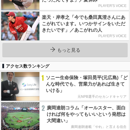
PLAYER'S VOICE
楽天・岸孝之「今でも桑田真澄さんにあ
こがれています。いつかサインをいただ
きたいです」／あこがれの人
PLAYER'S VOICE
もっと見る
アクセス数ランキング
1
ソニー生命保険・塚田晃平(元広島)「ど
んな時代でも、営業力があれば生きて
いける」
元NPB選手のセカンドキャリア
2
廣岡達朗コラム「オールスター、面白
ければ何をやってもいいという発想は
大間違い」
廣岡達朗連載「やれ」と言える信念