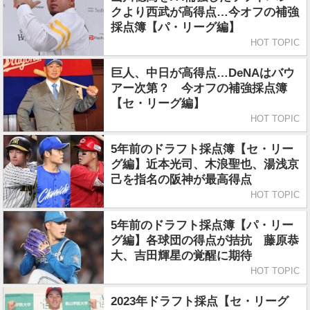
クより西武が高得点…今オフの補強
採点簿【パ・リーグ編】
HOT TOPIC
巨人、中日が高得点…DeNAはバウ
アー次第？ 今オフの補強採点簿
【セ・リーグ編】
HOT TOPIC
5年前のドラフト採点簿【セ・リー
グ編】近本光司、木浪聖也、湯浅京
己を指名の阪神が最高得点
HOT TOPIC
5年前のドラフト採点簿【パ・リー
グ編】各球団の得点が拮抗 藤原恭
大、吉田輝星の覚醒に期待
HOT TOPIC
2023年ドラフト採点【セ・リーグ