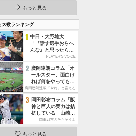
ーカーブを投げまし
た」／魔球
もっと見る
セス数ランキング
1
中日・大野雄大
「『話す選手おらへ
んな』と思ったら坂
本勇人が来た！」／
PLAYER'S VOICE
オールスター
2
廣岡達朗コラム「オ
ールスター、面白け
れば何をやってもい
いという発想は大間
廣岡達朗連載「やれ」と言える信念
違い」
3
岡田彰布コラム「阪
神と巨人の実力は拮
抗している 山崎、
小笠原の存在は大き
岡田彰布のそらそうよ
い」
もっと見る