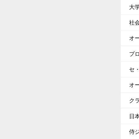
大
社
オ
プ
セ
オ
クラ
日
侍