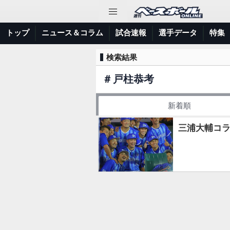
トップ
ニュース＆コラム
試合速報
選手データ
特集
検索結果
＃
戸柱恭考
新着順
三浦大輔コ