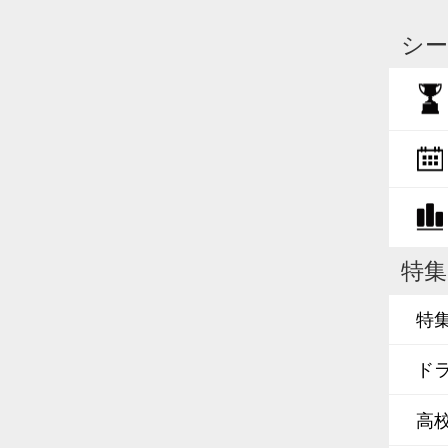
シー
特集
特
ド
高