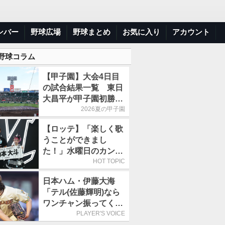
ンバー
野球広場
野球まとめ
お気に入り
アカウント
 野球コラム
【甲子園】大会4日目
の試合結果一覧 東日
大昌平が甲子園初勝
利、青森山田は1点差
2026夏の甲子園
で逃げ切り
【ロッテ】「楽しく歌
うことができまし
た！」水曜日のカンパ
ネラ、8月8日のオリッ
HOT TOPIC
クス戦(ZOZOマリン)
日本ハム・伊藤大海
に来場
「テル(佐藤輝明)なら
ワンチャン振ってくれ
るかなと思って超スロ
PLAYER'S VOICE