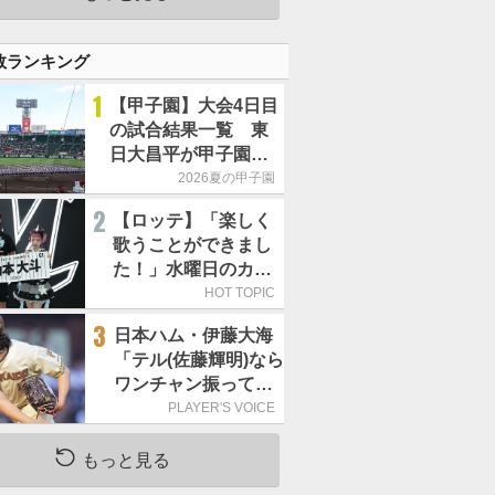
数ランキング
1
【甲子園】大会4日目
の試合結果一覧 東
日大昌平が甲子園初
勝利、青森山田は1点
2026夏の甲子園
差で逃げ切り
2
【ロッテ】「楽しく
歌うことができまし
た！」水曜日のカン
パネラ、8月8日のオ
HOT TOPIC
リックス戦(ZOZOマ
3
日本ハム・伊藤大海
リン)に来場
「テル(佐藤輝明)なら
ワンチャン振ってく
れるかなと思って超
PLAYER'S VOICE
スローカーブを投げ
ました」／魔球
もっと見る