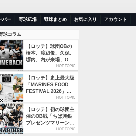
ンバー
野球広場
野球まとめ
お気に入り
アカウント
 野球コラム
【ロッテ】球団OBの
橋本、渡辺俊、久保、
塀内、内が来場、OB
解説も／9月22日開催
HOT TOPIC
の「TEAM26デー」
【ロッテ】史上最大級
「MARINES FOOD
FESTIVAL 2026」第4
弾「KOREAN
HOT TOPIC
FOOD」は9月19～22
【ロッテ】初の球団主
日／初日はビール半額
催のOB戦「ちば興銀
デー
プレゼンツマリーンズ
スペシャルゲーム
HOT TOPIC