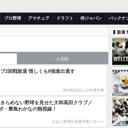
プロ野球
アマチュア
ドラフト
侍ジャパン
バックナ
新着
人気順
ブ2回戦敗退 惜しくも8強進出逃す
第44回社会人日本選手権
あきらめない野球を見せた大和高田クラブ／
サポ・豊島わかなの熱視線！
社会人野球日本選手権リポート