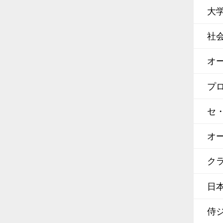
大
社
オ
プ
セ
オ
クラ
日
侍