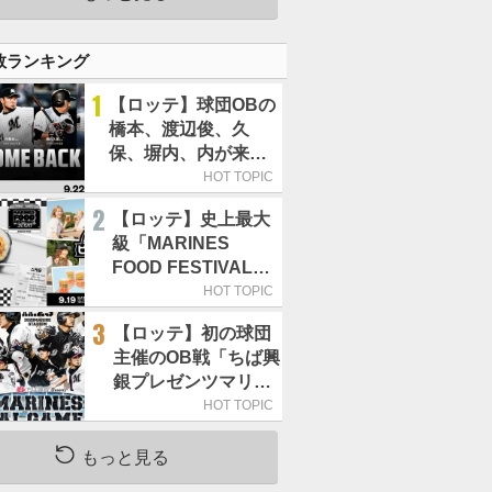
数ランキング
1
【ロッテ】球団OBの
橋本、渡辺俊、久
保、塀内、内が来
場、OB解説も／9月
HOT TOPIC
22日開催の
2
【ロッテ】史上最大
「TEAM26デー」
級「MARINES
FOOD FESTIVAL
2026」第4弾
HOT TOPIC
「KOREAN FOOD」
3
【ロッテ】初の球団
は9月19～22日／初
主催のOB戦「ちば興
日はビール半額デー
銀プレゼンツマリー
ンズスペシャルゲー
HOT TOPIC
ム2026」、11月23日
開催
もっと見る