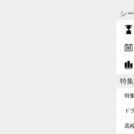
シー
特集
特
ド
高