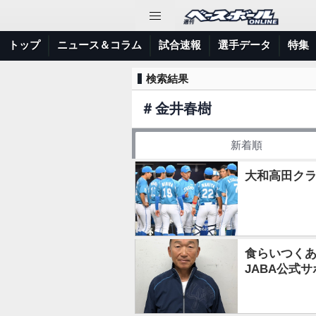
トップ
ニュース＆コラム
試合速報
選手データ
特集
検索結果
＃
金井春樹
新着順
大和高田クラ
食らいつく
JABA公式