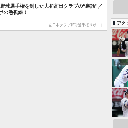
野球選手権を制した大和高田クラブの“裏話”／
サポの熱視線！
アク
全日本クラブ野球選手権リポート