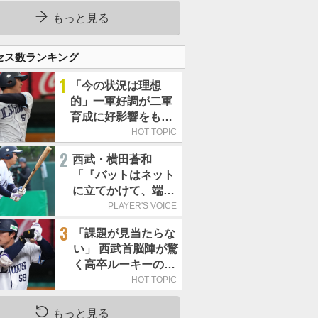
2026」、11月23日開
催
もっと見る
セス数ランキング
1
「今の状況は理想
的」一軍好調が二軍
育成に好影響をもた
らす西武 象徴は高
HOT TOPIC
卒新人・横田蒼和
2
西武・横田蒼和
「『バットはネット
に立てかけて、端に
置くんだぞ』と栗山
PLAYER'S VOICE
巧さんに教えていた
3
「課題が見当たらな
だきました」／憧れ
い」 西武首脳陣が驚
の人からの金言
く高卒ルーキーの高
い“完成度”
HOT TOPIC
もっと見る