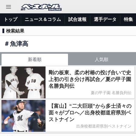
トップ
ニュース＆コラム
試合速報
選手データ
特集
検索結果
＃
魚津高
新着順
人気順
剛の板東、柔の村椿の投げ合いで史
上初の引き分け再試合／夏の甲子園
名勝負列伝
夏の甲子園 名勝負列伝
【富山】“二大巨頭”から多士済々の
面々がプロへ／出身校都道府県別ベ
ストナイン
出身校都道府県別ベストナイン