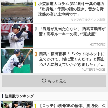
1
小笠原道大コラム 第115回 千葉の魅力
「出身地・千葉の話の続き。昔から野
球熱の高い土地柄です」
ガッツのフルスイング主義
2
「課題が見当たらない」 西武首脳陣が
驚く高卒ルーキーの高い“完成度”
HOT TOPIC
3
西武・横田蒼和「『バットはネットに
立てかけて、端に置くんだぞ』と栗山
巧さんに教えていただきました」／憧
れの人からの金言
PLAYER'S VOICE
もっと見る
注目数ランキング
1
【ロッテ】球団OBの橋本、渡辺俊、久