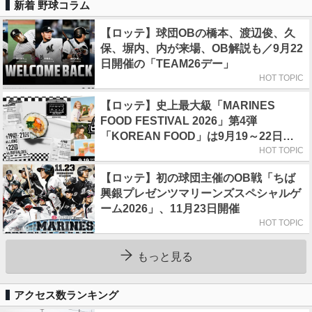
新着 野球コラム
【ロッテ】球団OBの橋本、渡辺俊、久
保、塀内、内が来場、OB解説も／9月22
日開催の「TEAM26デー」
HOT TOPIC
【ロッテ】史上最大級「MARINES
FOOD FESTIVAL 2026」第4弾
「KOREAN FOOD」は9月19～22日／
初日はビール半額デー
HOT TOPIC
【ロッテ】初の球団主催のOB戦「ちば
興銀プレゼンツマリーンズスペシャルゲ
ーム2026」、11月23日開催
HOT TOPIC
もっと見る
アクセス数ランキング