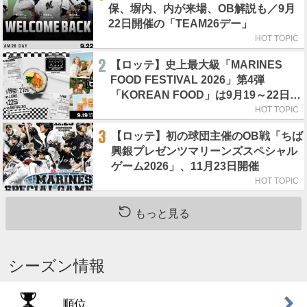
保、塀内、内が来場、OB解説も／9月
22日開催の「TEAM26デー」
HOT TOPIC
2
【ロッテ】史上最大級「MARINES
FOOD FESTIVAL 2026」第4弾
「KOREAN FOOD」は9月19～22日／
初日はビール半額デー
HOT TOPIC
3
【ロッテ】初の球団主催のOB戦「ちば
興銀プレゼンツマリーンズスペシャル
ゲーム2026」、11月23日開催
HOT TOPIC
もっと見る
シーズン情報
順位