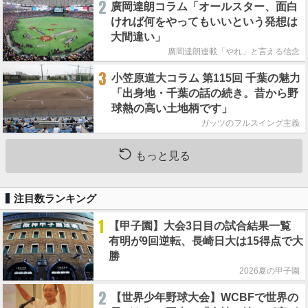
2
廣岡達朗コラム「オールスター、面白
ければ何をやってもいいという発想は
大間違い」
廣岡達朗連載「やれ」と言える信念
3
小笠原道大コラム 第115回 千葉の魅力
「出身地・千葉の話の続き。昔から野
球熱の高い土地柄です」
ガッツのフルスイング主義
もっと見る
注目数ランキング
1
【甲子園】大会3日目の試合結果一覧
有明が9回逆転、長崎日大は15得点で大
勝
2026夏の甲子園
2
【世界少年野球大会】WCBFで世界の