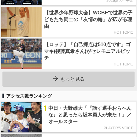
2026夏の甲子園
【世界少年野球大会】WCBFで世界の子
どもたち同士の「友情の輪」が広がる理
由
HOT TOPIC
【ロッテ】「自己採点は510点です」ゴ
マキ(後藤真希さん)がセレモニアルピッ
チ
HOT TOPIC
もっと見る
アクセス数ランキング
1
中日・大野雄大「『話す選手おらへん
な』と思ったら坂本勇人が来た！」／
オールスター
PLAYER'S VOICE