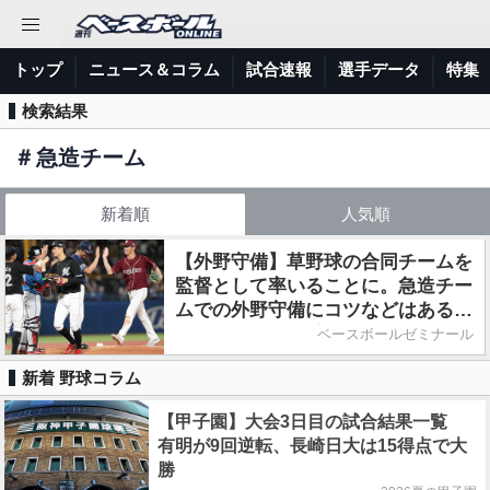
トップ
ニュース＆コラム
試合速報
選手データ
特集
検索結果
＃
急造チーム
新着順
人気順
【外野守備】草野球の合同チームを
監督として率いることに。急造チー
ムでの外野守備にコツなどはある？
／元西武・平野謙に聞く
ベースボールゼミナール
新着 野球コラム
【甲子園】大会3日目の試合結果一覧
有明が9回逆転、長崎日大は15得点で大
勝