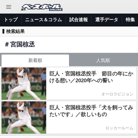
トップ
ニュース＆コラム
試合速報
選手データ
特集
検索結果
＃
宮国椋丞
新着順
人気順
巨人・宮国椋丞投手 節目の年にか
ける想い／2020年への誓い
オーロラビジョン
巨人・宮国椋丞投手「犬を飼ってみ
たいです」／欲しいもの
ロッカールーム