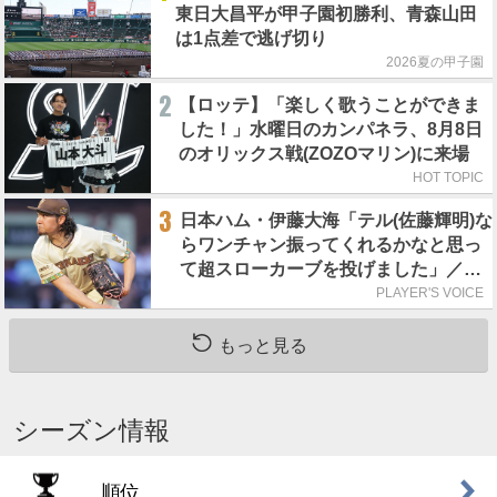
東日大昌平が甲子園初勝利、青森山田
は1点差で逃げ切り
2026夏の甲子園
2
【ロッテ】「楽しく歌うことができま
した！」水曜日のカンパネラ、8月8日
のオリックス戦(ZOZOマリン)に来場
HOT TOPIC
3
日本ハム・伊藤大海「テル(佐藤輝明)な
らワンチャン振ってくれるかなと思っ
て超スローカーブを投げました」／魔
球
PLAYER'S VOICE
もっと見る
シーズン情報
順位