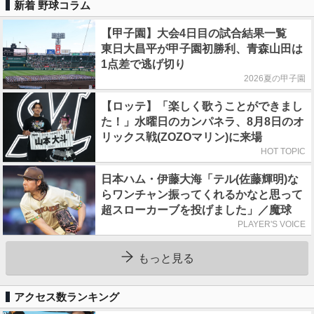
新着 野球コラム
【甲子園】大会4日目の試合結果一覧
東日大昌平が甲子園初勝利、青森山田は
1点差で逃げ切り
2026夏の甲子園
【ロッテ】「楽しく歌うことができまし
た！」水曜日のカンパネラ、8月8日のオ
リックス戦(ZOZOマリン)に来場
HOT TOPIC
日本ハム・伊藤大海「テル(佐藤輝明)な
らワンチャン振ってくれるかなと思って
超スローカーブを投げました」／魔球
PLAYER'S VOICE
もっと見る
アクセス数ランキング