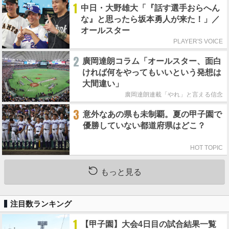
1
中日・大野雄大「『話す選手おらへん
な』と思ったら坂本勇人が来た！」／
オールスター
PLAYER'S VOICE
2
廣岡達朗コラム「オールスター、面白
ければ何をやってもいいという発想は
大間違い」
廣岡達朗連載「やれ」と言える信念
3
意外なあの県も未制覇。夏の甲子園で
優勝していない都道府県はどこ？
HOT TOPIC
もっと見る
注目数ランキング
1
【甲子園】大会4日目の試合結果一覧