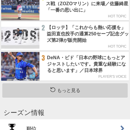
ス戦（ZOZOマリン）に来場／佐藤綺星
「一番の思い出に」
HOT TOPIC
2
【ロッテ】「これからも熱い応援を」
益田直也投手の通算250セーブ記念グッ
ズ第2弾が販売開始
HOT TOPIC
3
DeNA・ビド「日本の野球にもっとア
ジャストしたいです。貴重な経験にな
ると思います」／日本球界
PLAYER'S VOICE
もっと見る
シーズン情報
順位