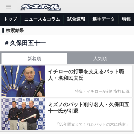
トップ
ニュース＆コラム
試合速報
選手データ
特集
検索結果
＃
久保田五十一
新着順
人気順
イチローの打撃を支えるバット職
人・名和民夫氏
特集・イチローが刻む安打伝説
ミズノのバット削り名人・久保田五
十一氏が引退
「55年間支えてくれたバットの木に感謝」