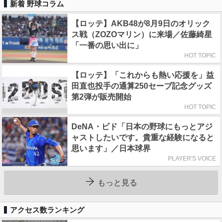
新着 野球コラム
【ロッテ】AKB48が8月9日のオリック
ス戦（ZOZOマリン）に来場／佐藤綺星
「一番の思い出に」
HOT TOPIC
【ロッテ】「これからも熱い応援を」益
田直也投手の通算250セーブ記念グッズ
第2弾が販売開始
HOT TOPIC
DeNA・ビド「日本の野球にもっとアジ
ャストしたいです。貴重な経験になると
思います」／日本球界
PLAYER'S VOICE
もっと見る
アクセス数ランキング