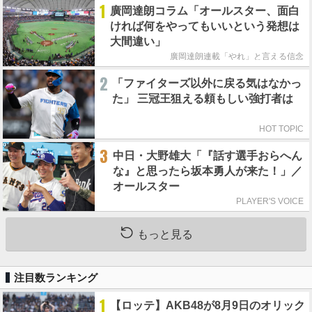
1
廣岡達朗コラム「オールスター、面白
ければ何をやってもいいという発想は
大間違い」
廣岡達朗連載「やれ」と言える信念
2
「ファイターズ以外に戻る気はなかっ
た」 三冠王狙える頼もしい強打者は
HOT TOPIC
3
中日・大野雄大「『話す選手おらへん
な』と思ったら坂本勇人が来た！」／
オールスター
PLAYER'S VOICE
もっと見る
注目数ランキング
1
【ロッテ】AKB48が8月9日のオリック