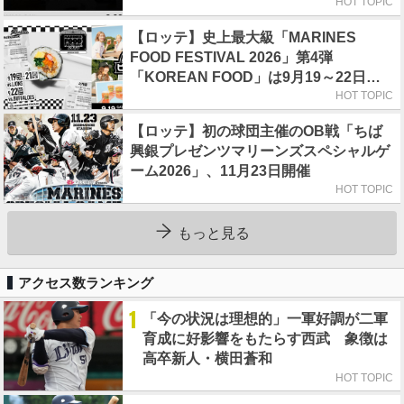
HOT TOPIC
【ロッテ】史上最大級「MARINES
FOOD FESTIVAL 2026」第4弾
「KOREAN FOOD」は9月19～22日／
初日はビール半額デー
HOT TOPIC
【ロッテ】初の球団主催のOB戦「ちば
興銀プレゼンツマリーンズスペシャルゲ
ーム2026」、11月23日開催
HOT TOPIC
もっと見る
アクセス数ランキング
1
「今の状況は理想的」一軍好調が二軍
育成に好影響をもたらす西武 象徴は
高卒新人・横田蒼和
HOT TOPIC