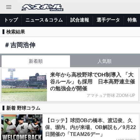
トップ
ニュース＆コラム
試合速報
選手データ
特集
検索結果
＃
吉岡浩伸
新着順
人気順
来年から高校野球でDH制導入 「大
谷ルール」も採用 日本高野連主催
の勉強会が開催
アマチュア野球 ZOOM-UP
新着 野球コラム
【ロッテ】球団OBの橋本、渡辺俊、久
保、塀内、内が来場、OB解説も／9月22
日開催の「TEAM26デー」