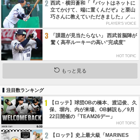
2
西武・横田蒼和「『バットはネットに
立てかけて、端に置くんだぞ』と栗山
巧さんに教えていただきました」／憧
れの人からの金言
PLAYER'S VOICE
3
「課題が見当たらない」 西武首脳陣が
驚く高卒ルーキーの高い“完成度”
HOT TOPIC
もっと見る
注目数ランキング
1
【ロッテ】球団OBの橋本、渡辺俊、久
保、塀内、内が来場、OB解説も／9月
22日開催の「TEAM26デー」
HOT TOPIC
2
【ロッテ】史上最大級「MARINES