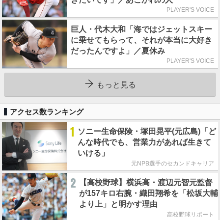
PLAYER'S VOICE
巨人・代木大和「海ではジェットスキー
に乗せてもらって、それが本当に大好き
だったんですよ」／夏休み
PLAYER'S VOICE
もっと見る
アクセス数ランキング
1
ソニー生命保険・塚田晃平(元広島)「ど
んな時代でも、営業力があれば生きて
いける」
元NPB選手のセカンドキャリア
2
【高校野球】横浜高・渡辺元智元監督
が157キロ右腕・織田翔希を「松坂大輔
より上」と明かす理由
高校野球リポート