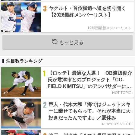
3
ヤクルト・首位猛追へ道を切り開く
【2026最終メンバーリスト】
12球団最新メンバーリスト
もっと見る
注目数ランキング
1
【ロッテ】最適な人選！ OB渡辺俊介
氏が君津市とのプロジェクト「CO-
FIELD KIMITSU」のアンバサダーに就
任
HOT TOPIC
2
巨人・代木大和「海ではジェットスキ
ーに乗せてもらって、それが本当に大
好きだったんですよ」／夏休み
PLAYER'S VOICE