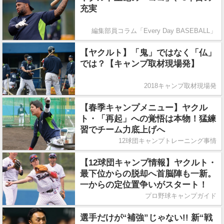
充実
編集部員コラム「Every Day BASEBALL」
【ヤクルト】「鬼」ではなく「仏」
では？【キャンプ取材現場発】
2018キャンプ取材現場発
【春季キャンプメニュー】ヤクル
ト・「再起」への覚悟は本物！猛練
習でチーム力底上げへ
12球団キャンプトレーニング事情
【12球団キャンプ情報】ヤクルト・
最下位からの脱却へ首脳陣も一新。
一からの定位置争いがスタート！
プロ野球キャンプガイド
選手だけが“補強”じゃない!! 新“戦