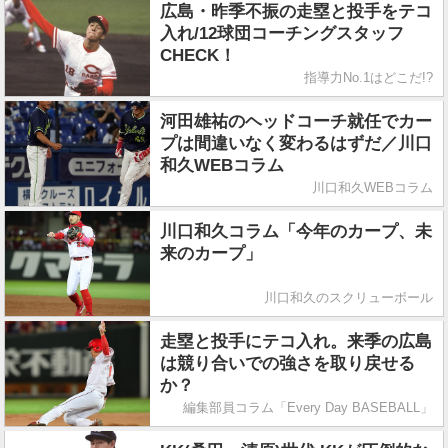
広島・昨季不振の走塁と投手をテコ
入れ/12球団コーチングスタッフ
CHECK！
指導力No.1はどこだ!?
河田雄祐のヘッドコーチ就任でカー
プは間違いなく変わるはずだ／川口
和久WEBコラム
川口和久WEBコラム
川口和久コラム「今年のカープ、未
来のカープ」
川口和久のスクリューボール
走塁と投手にテコ入れ。来季の広島
は競り合いでの強さを取り戻せる
か？
編集部員コラム「Every Day BASEBALL」