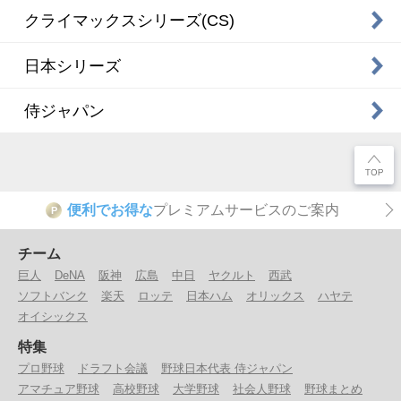
クライマックスシリーズ(CS)
日本シリーズ
侍ジャパン
便利でお得な
プレミアムサービスのご案内
P
チーム
巨人
DeNA
阪神
広島
中日
ヤクルト
西武
ソフトバンク
楽天
ロッテ
日本ハム
オリックス
ハヤテ
オイシックス
特集
プロ野球
ドラフト会議
野球日本代表 侍ジャパン
アマチュア野球
高校野球
大学野球
社会人野球
野球まとめ