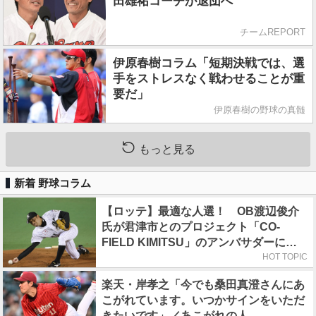
田雄祐コーチが退団へ
チームREPORT
伊原春樹コラム「短期決戦では、選
手をストレスなく戦わせることが重
要だ」
伊原春樹の野球の真髄
もっと見る
新着 野球コラム
【ロッテ】最適な人選！ OB渡辺俊介
氏が君津市とのプロジェクト「CO-
FIELD KIMITSU」のアンバサダーに就
任
HOT TOPIC
楽天・岸孝之「今でも桑田真澄さんにあ
こがれています。いつかサインをいただ
きたいです」／あこがれの人