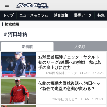
トップ
ニュース＆コラム
試合速報
選手データ
特集
検索結果
＃
河田雄祐
新着順
人気順
12球団首脳陣チェック・ヤクルト
初のリーグ3連覇への挑戦 秋は若
手の底上げに注力
12球団首脳陣チェック CLOSE UP 2023
伝統の機動力野球復活へ 河田ヘッ
ド就任で走塁の意識が変わる？
2021何が変わる？ TEAM REPORT