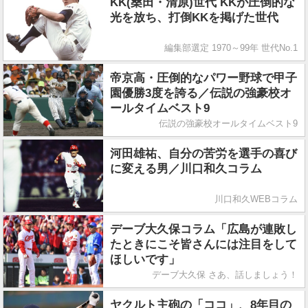
KK(桑田・清原)世代 KKが圧倒的な
光を放ち、打倒KKを掲げた世代
編集部選定 1970～99年 世代No.1
帝京高・圧倒的なパワー野球で甲子
園優勝3度を誇る／伝説の強豪校オ
ールタイムベスト9
伝説の強豪校オールタイムベスト9
河田雄祐、自分の苦労を選手の喜び
に変える男／川口和久コラム
川口和久WEBコラム
デーブ大久保コラム「広島が連敗し
たときにこそ皆さんには注目をして
ほしいです」
デーブ大久保 さあ、話しましょう！
ヤクルト主砲の「ココ」、8年目の