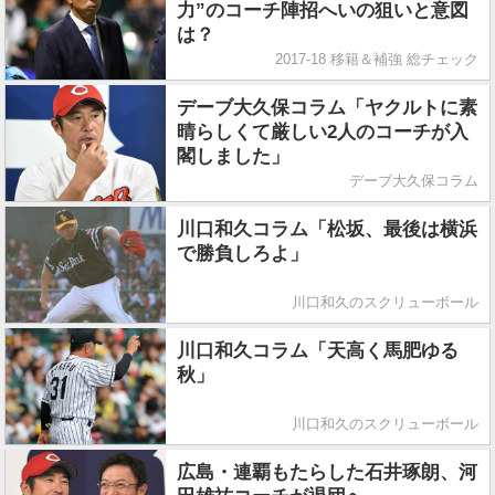
力”のコーチ陣招へいの狙いと意図
は？
2017-18 移籍＆補強 総チェック
デーブ大久保コラム「ヤクルトに素
晴らしくて厳しい2人のコーチが入
閣しました」
デーブ大久保コラム
川口和久コラム「松坂、最後は横浜
で勝負しろよ」
川口和久のスクリューボール
川口和久コラム「天高く馬肥ゆる
秋」
川口和久のスクリューボール
広島・連覇もたらした石井琢朗、河