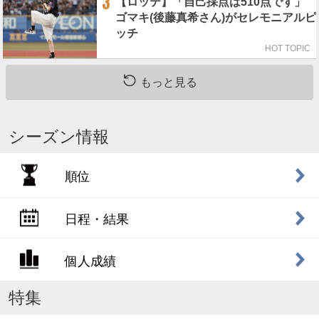
3
【ロッテ】「自己採点は510点です」
ゴマキ(後藤真希さん)がセレモニアルピ
ッチ
HOT TOPIC
もっと見る
シーズン情報
順位
日程・結果
個人成績
特集