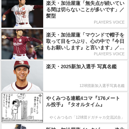
楽天・加治屋蓮「無失点が続いてい
る間は切らないことが多いです」／
髪型
PLAYER'S VOICE
楽天・加治屋蓮「マウンドで帽子を
取って目をつぶり、心の中で『今日
もお願いします』と言います」／ル
ーティン
PLAYER'S VOICE
楽天・2025新加入選手 写真名鑑
12球団新加入選手写真名鑑
やくみつる連載4コマ『176メート
ル投手』『タオルタイム』
やくみつるの「12球団ドガチャカ交流試合」