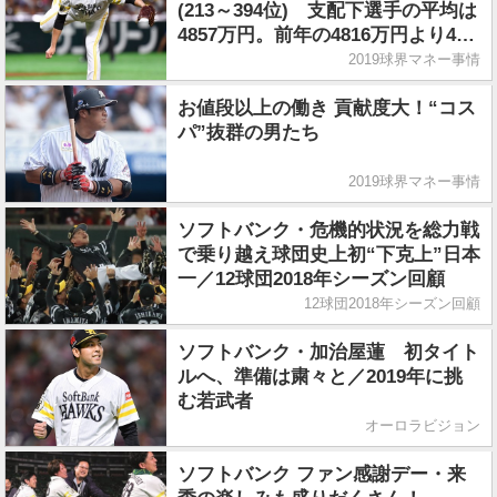
(213～394位) 支配下選手の平均は
4857万円。前年の4816万円より41
万円アップ
2019球界マネー事情
お値段以上の働き 貢献度大！“コス
パ”抜群の男たち
2019球界マネー事情
ソフトバンク・危機的状況を総力戦
で乗り越え球団史上初“下克上”日本
一／12球団2018年シーズン回顧
12球団2018年シーズン回顧
ソフトバンク・加治屋蓮 初タイト
ルへ、準備は粛々と／2019年に挑
む若武者
オーロラビジョン
ソフトバンク ファン感謝デー・来