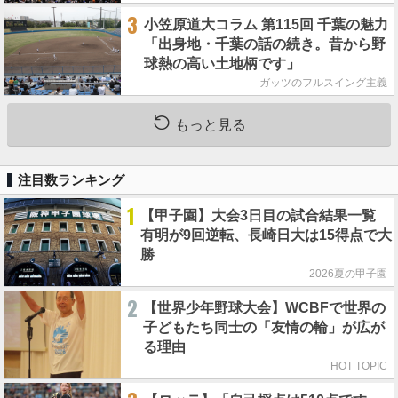
3
小笠原道大コラム 第115回 千葉の魅力
「出身地・千葉の話の続き。昔から野
球熱の高い土地柄です」
ガッツのフルスイング主義
もっと見る
注目数ランキング
1
【甲子園】大会3日目の試合結果一覧
有明が9回逆転、長崎日大は15得点で大
勝
2026夏の甲子園
2
【世界少年野球大会】WCBFで世界の
子どもたち同士の「友情の輪」が広が
る理由
HOT TOPIC