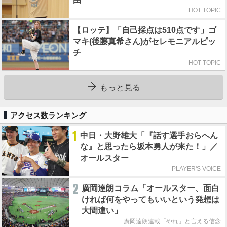
HOT TOPIC
【ロッテ】「自己採点は510点です」ゴ
マキ(後藤真希さん)がセレモニアルピッ
チ
HOT TOPIC
もっと見る
アクセス数ランキング
1
中日・大野雄大「『話す選手おらへん
な』と思ったら坂本勇人が来た！」／
オールスター
PLAYER'S VOICE
2
廣岡達朗コラム「オールスター、面白
ければ何をやってもいいという発想は
大間違い」
廣岡達朗連載「やれ」と言える信念