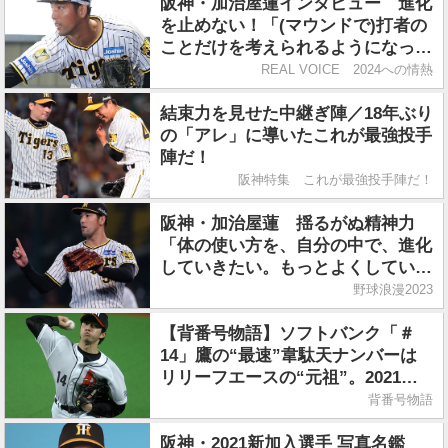
阪神・加治屋蓮インタビュー 進化
を止めない！「(マウンドで)打者の
ことだけを考えられるようになった
らこの投球フォームは本物」
REAL VOICE 2024への情熱
結束力を見せた中継ぎ陣／18年ぶり
の「アレ」に導いたこれが最強投手
陣だ！
阪神特集 これが最強投手陣だ！
阪神・加治屋蓮 揺るがぬ精神力
「体の使い方を、自分の中で、進化
していきたい。もっとよくしていき
たい」
野球浪漫2023
【背番号物語】ソフトバンク「＃
14」鷹の“最速”韋駄天ナンバーは
リリーフエースの“元祖”。2021年
は欠番
背番号物語
阪神・2021新加入選手 写真名鑑