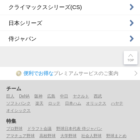
クライマックスシリーズ(CS)
日本シリーズ
侍ジャパン
便利でお得な
プレミアムサービスのご案内
P
チーム
巨人
DeNA
阪神
広島
中日
ヤクルト
西武
ソフトバンク
楽天
ロッテ
日本ハム
オリックス
ハヤテ
オイシックス
特集
プロ野球
ドラフト会議
野球日本代表 侍ジャパン
アマチュア野球
高校野球
大学野球
社会人野球
野球まとめ