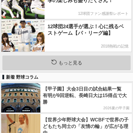
季の楽しみも盛りだくさん！
12球団ファン感謝祭レポート
12球団24選手が選ぶ！心に残るベ
ストゲーム【パ・リーグ編】
2018熱戦の記憶
もっと見る
新着 野球コラム
【甲子園】大会3日目の試合結果一覧
有明が9回逆転、長崎日大は15得点で大
勝
2026夏の甲子園
【世界少年野球大会】WCBFで世界の子
どもたち同士の「友情の輪」が広がる理
由