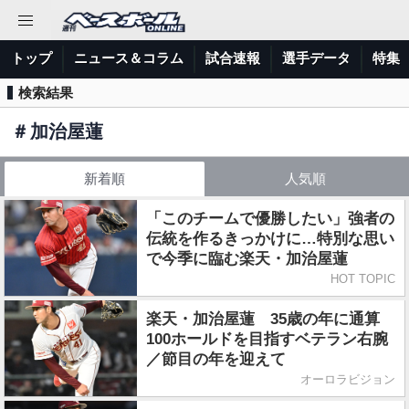
トップ
ニュース＆コラム
試合速報
選手データ
特集
検索結果
＃
加治屋蓮
新着順
人気順
「このチームで優勝したい」強者の
伝統を作るきっかけに…特別な思い
で今季に臨む楽天・加治屋蓮
HOT TOPIC
楽天・加治屋蓮 35歳の年に通算
100ホールドを目指すベテラン右腕
／節目の年を迎えて
オーロラビジョン