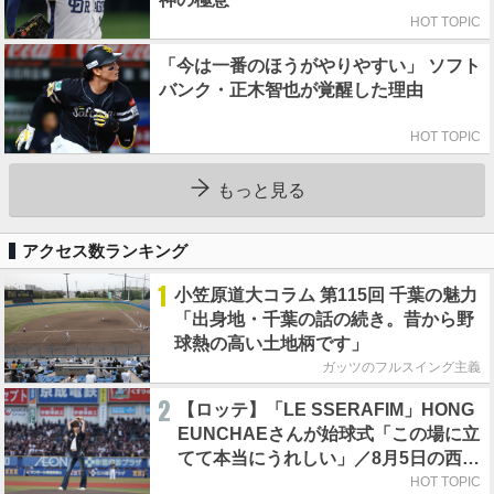
HOT TOPIC
「今は一番のほうがやりやすい」 ソフト
バンク・正木智也が覚醒した理由
HOT TOPIC
もっと見る
アクセス数ランキング
1
小笠原道大コラム 第115回 千葉の魅力
「出身地・千葉の話の続き。昔から野
球熱の高い土地柄です」
ガッツのフルスイング主義
2
【ロッテ】「LE SSERAFIM」HONG
EUNCHAEさんが始球式「この場に立
てて本当にうれしい」／8月5日の西武
戦（ZOZOマリン）
HOT TOPIC