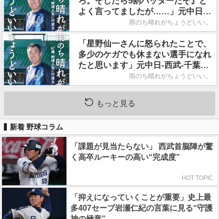
ろ。そしたら5割バッターだぞ』と
よく言ってましたが……」元中日-
西武-千葉ロッテの名外野手・平野
雨のち晴れがちょうどいい。
謙さん／著書『雨のち晴れがちょう
どいい。』
「星野仙一さんに怒られたことで、
多少のケガでも休まない選手になれ
たと思います」元中日-西武-千葉ロ
ッテの名外野手・平野謙さん／著書
雨のち晴れがちょうどいい。
『雨のち晴れがちょうどいい。』
もっと見る
新着 野球コラム
「課題が見当たらない」 西武首脳陣が驚
く高卒ルーキーの高い“完成度”
HOT TOPIC
「抑えになっていくことが重要」史上最
多407セーブ岩瀬仁紀の言葉に見る“守護
神の極意”