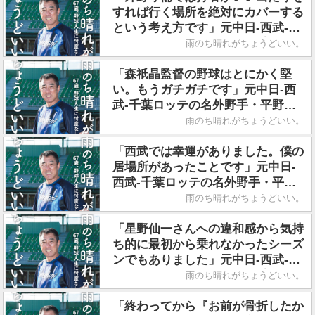
すれば行く場所を絶対にカバーする
という考え方です」元中日-西武-千
葉ロッテの名外野手・平野謙さん／
雨のち晴れがちょうどいい。
著書『雨のち晴れがちょうどい
い。』
「森祇晶監督の野球はとにかく堅
い。もうガチガチです」元中日-西
武-千葉ロッテの名外野手・平野謙
さん／著書『雨のち晴れがちょうど
雨のち晴れがちょうどいい。
いい。』
「西武では幸運がありました。僕の
居場所があったことです」元中日-
西武-千葉ロッテの名外野手・平野
謙さん／著書『雨のち晴れがちょう
雨のち晴れがちょうどいい。
どいい。』
「星野仙一さんへの違和感から気持
ち的に最初から乗れなかったシーズ
ンでもありました」元中日-西武-千
葉ロッテの名外野手・平野謙さん／
雨のち晴れがちょうどいい。
著書『雨のち晴れがちょうどい
い。』
「終わってから『お前が骨折したか