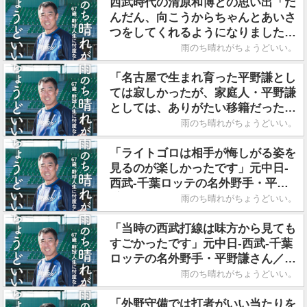
西武時代の清原和博との思い出「だ
んだん、向こうからちゃんとあいさ
つをしてくれるようになりました」
元中日-西武-千葉ロッテの名外野
雨のち晴れがちょうどいい。
手・平野謙さん／著書『雨のち晴れ
がちょうどいい。』
「名古屋で生まれ育った平野謙とし
ては寂しかったが、家庭人・平野謙
としては、ありがたい移籍だった」
元中日-西武-千葉ロッテの名外野
雨のち晴れがちょうどいい。
手・平野謙さん／著書『雨のち晴れ
がちょうどいい。』
「ライトゴロは相手が悔しがる姿を
見るのが楽しかったです」元中日-
西武-千葉ロッテの名外野手・平野
謙さん／著書『雨のち晴れがちょう
雨のち晴れがちょうどいい。
どいい。』
「当時の西武打線は味方から見ても
すごかったです」元中日-西武-千葉
ロッテの名外野手・平野謙さん／著
書『雨のち晴れがちょうどいい。』
雨のち晴れがちょうどいい。
「外野守備では打者がいい当たりを