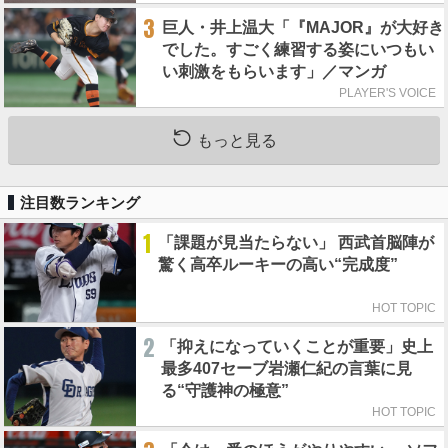
3
巨人・井上温大「『MAJOR』が大好き
でした。すごく練習する姿にいつもい
い刺激をもらいます」／マンガ
PLAYER'S VOICE
もっと見る
注目数ランキング
1
「課題が見当たらない」 西武首脳陣が
驚く高卒ルーキーの高い“完成度”
HOT TOPIC
2
「抑えになっていくことが重要」史上
最多407セーブ岩瀬仁紀の言葉に見
る“守護神の極意”
HOT TOPIC