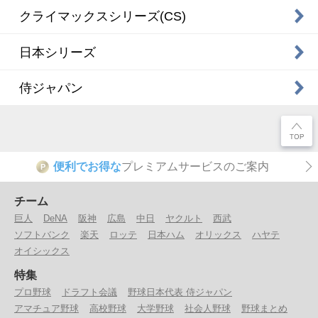
クライマックスシリーズ(CS)
日本シリーズ
侍ジャパン
便利でお得な
プレミアムサービスのご案内
P
チーム
巨人
DeNA
阪神
広島
中日
ヤクルト
西武
ソフトバンク
楽天
ロッテ
日本ハム
オリックス
ハヤテ
オイシックス
特集
プロ野球
ドラフト会議
野球日本代表 侍ジャパン
アマチュア野球
高校野球
大学野球
社会人野球
野球まとめ