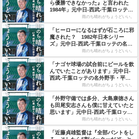
ら優勝できなかった』と言われた
1984年」元中日-西武-千葉ロッテの
名外野手・平野謙さん／著書『雨の
雨のち晴れがちょうどいい。
ち晴れがちょうどいい。』
「ヒーローになるはずが石ころに邪
魔された？ 1982年日本シリー
ズ」元中日-西武-千葉ロッテの名外
野手・平野謙さん/著書『雨のち晴
雨のち晴れがちょうどいい。
れがちょうどいい。』
「ナゴヤ球場の試合前にビールを飲
んでいたことがあります」元中日-
西武-千葉ロッテの名外野手・平野
謙さん／著書『雨のち晴れがちょう
雨のち晴れがちょうどいい。
どいい。』
「外野守備では多分、大島康徳さん
も田尾安志さんも僕に甘えていたと
思います」元中日-西武-千葉ロッテ
の名外野手・平野謙さん/著書『雨
雨のち晴れがちょうどいい。
のち晴れがちょうどいい。』
「近藤貞雄監督は『全部バントをし