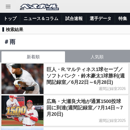
トップ
ニュース＆コラム
試合速報
選手データ
特集
検索結果
＃
雨
新着順
人気順
巨人・R.マルティネス1球セーブ／
ソフトバンク・鈴木豪太1球勝利(週
間記録室／6月22日～6月28日)
週間記録室2026
広島・大瀬良大地が通算1500投球
回に到達(週間記録室／7月14日～7
月20日)
週間記録室2025