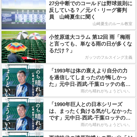
27分中断でのコールドは野球規則に
反している？／元パ・リーグ審判
員 山崎夏生に聞く
山崎夏生のルール教室
小笠原道大コラム 第12回 雨「梅雨
と言っても、単なる雨の日が多くな
るだけ？」
ガッツのフルスイング主義
「1993年は体の衰えより自分の力
を過信してしまったのが悔しかっ
た」元中日-西武-千葉ロッテの名外
野手・平野謙さん／著書『雨のち晴
雨のち晴れがちょうどいい。
れがちょうどいい。』
「1990年巨人との日本シリーズ
は、まったく負ける気がしなかった
です」元中日-西武-千葉ロッテの名
外野手・平野謙さん／著書『雨のち
雨のち晴れがちょうどいい。
晴れがちょうどいい。』