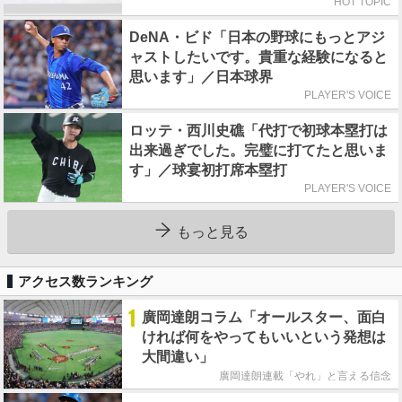
HOT TOPIC
DeNA・ビド「日本の野球にもっとアジ
ャストしたいです。貴重な経験になると
思います」／日本球界
PLAYER'S VOICE
ロッテ・西川史礁「代打で初球本塁打は
出来過ぎでした。完璧に打てたと思いま
す」／球宴初打席本塁打
PLAYER'S VOICE
もっと見る
アクセス数ランキング
1
廣岡達朗コラム「オールスター、面白
ければ何をやってもいいという発想は
大間違い」
廣岡達朗連載「やれ」と言える信念