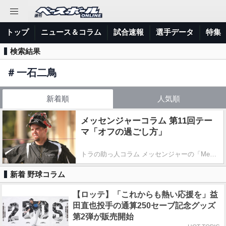
トップ
ニュース＆コラム
試合速報
選手データ
特集
検索結果
＃
一石二鳥
新着順
人気順
メッセンジャーコラム 第11回テー
マ「オフの過ごし方」
トラの助っ人コラム メッセンジャーの「Messe's Road」
新着 野球コラム
【ロッテ】「これからも熱い応援を」益
田直也投手の通算250セーブ記念グッズ
第2弾が販売開始