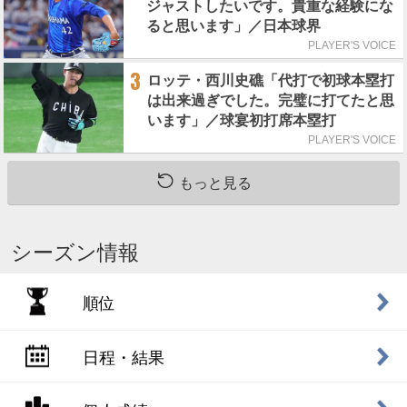
ジャストしたいです。貴重な経験にな
ると思います」／日本球界
PLAYER'S VOICE
3
ロッテ・西川史礁「代打で初球本塁打
は出来過ぎでした。完璧に打てたと思
います」／球宴初打席本塁打
PLAYER'S VOICE
もっと見る
シーズン情報
順位
日程・結果