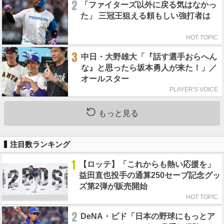
2
「ファイターズ以外に戻る気はなかっ
た」 三冠王狙える頼もしい強打者は
HOT TOPIC
3
中日・大野雄大「『話す選手おらへん
な』と思ったら坂本勇人が来た！」／
オールスター
PLAYER'S VOICE
もっと見る
注目数ランキング
1
【ロッテ】「これからも熱い応援を」
益田直也投手の通算250セーブ記念グッ
ズ第2弾が販売開始
HOT TOPIC
2
DeNA・ビド「日本の野球にもっとア