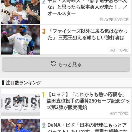
2
中日・大野雄大「『話す選手おらへん
な』と思ったら坂本勇人が来た！」／
オールスター
PLAYER'S VOICE
3
「ファイターズ以外に戻る気はなかっ
た」 三冠王狙える頼もしい強打者は
HOT TOPIC
もっと見る
注目数ランキング
1
【ロッテ】「これからも熱い応援を」
益田直也投手の通算250セーブ記念グッ
ズ第2弾が販売開始
HOT TOPIC
2
DeNA・ビド「日本の野球にもっとア
ジャストしたいです。貴重な経験にな