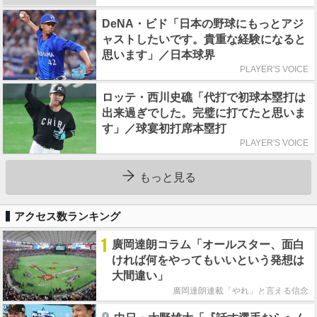
DeNA・ビド「日本の野球にもっとアジ
ャストしたいです。貴重な経験になると
思います」／日本球界
PLAYER'S VOICE
ロッテ・西川史礁「代打で初球本塁打は
出来過ぎでした。完璧に打てたと思いま
す」／球宴初打席本塁打
PLAYER'S VOICE
もっと見る
アクセス数ランキング
1
廣岡達朗コラム「オールスター、面白
ければ何をやってもいいという発想は
大間違い」
廣岡達朗連載「やれ」と言える信念