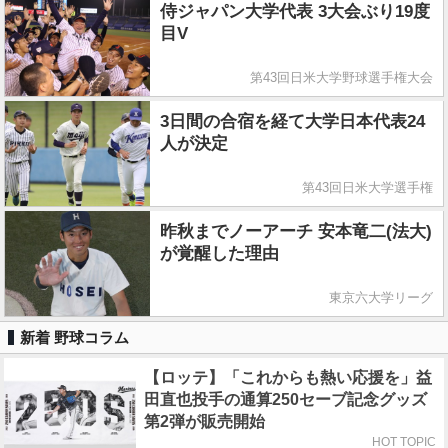
侍ジャパン大学代表 3大会ぶり19度
目V
第43回日米大学野球選手権大会
3日間の合宿を経て大学日本代表24
人が決定
第43回日米大学選手権
昨秋までノーアーチ 安本竜二(法大)
が覚醒した理由
東京六大学リーグ
新着 野球コラム
【ロッテ】「これからも熱い応援を」益
田直也投手の通算250セーブ記念グッズ
第2弾が販売開始
HOT TOPIC