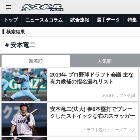
トップ
ニュース＆コラム
試合速報
選手データ
特集
検索結果
＃
安本竜二
新着順
人気順
2019年 プロ野球ドラフト会議 主な
有力候補の指名漏れリスト
2019ドラフト会議
安本竜二(法大) 春6本塁打でブレー
クしたストイックな右のスラッガー
ドラフト逸材クローズアップ