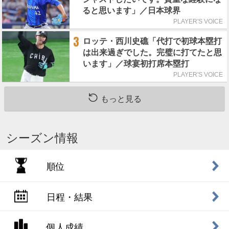
ると思います」／日本球界
PLAYER'S VOICE
3
ロッテ・西川史礁「代打で初球本塁打
は出来過ぎでした。完璧に打てたと思
います」／球宴初打席本塁打
PLAYER'S VOICE
もっと見る
シーズン情報
順位
日程・結果
個人成績