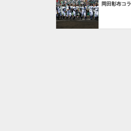
岡田彰布コ