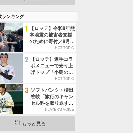
数ランキング
1
【ロッテ】令和8年熊
本地震の被害者支援
のために寄付／8月4
日には選手たちが募
HOT TOPIC
金箱を持って球場に
2
【ロッテ】選手コラ
立つ
ボメニューで売り上
げトップ「小島のロ
ーストビーフ丼」が4
HOT TOPIC
年連続で1万食を突破
3
ソフトバンク・柳田
悠岐「旅行のキャン
セル料を取り返すつ
もりで出場しました
PLAYER'S VOICE
(笑)」／オールスター
もっと見る