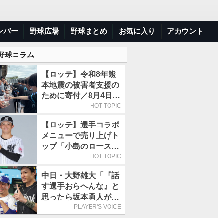
ンバー
野球広場
野球まとめ
お気に入り
アカウント
 野球コラム
【ロッテ】令和8年熊
本地震の被害者支援の
ために寄付／8月4日に
は選手たちが募金箱を
HOT TOPIC
持って球場に立つ
【ロッテ】選手コラボ
メニューで売り上げト
ップ「小島のロースト
ビーフ丼」が4年連続
HOT TOPIC
で1万食を突破
中日・大野雄大「『話
す選手おらへんな』と
思ったら坂本勇人が来
た！」／オールスター
PLAYER'S VOICE