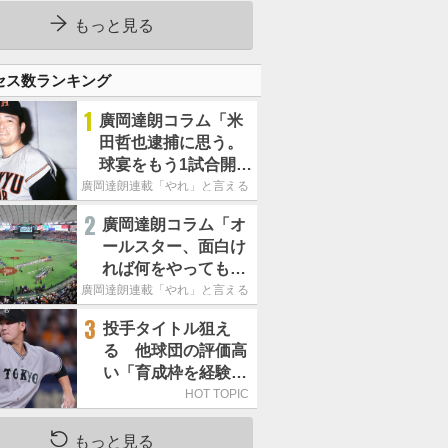
もっと見る
セス数ランキング
1
廣岡達朗コラム「米
田哲也逮捕に思う。
球宴をもう1試合開催
でOB救済を」
廣岡達朗連載「やれ」と言える信念
2
廣岡達朗コラム「オ
ールスター、面白け
れば何をやってもい
いという発想は大間
廣岡達朗連載「やれ」と言える信念
違い」
3
投手タイトル狙え
る 他球団の評価高
い「育成枠を経験し
た巨人の左腕」は
HOT TOPIC
もっと見る