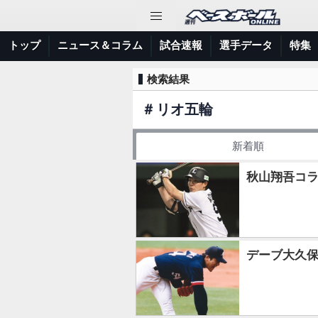
トップ
ニュース＆コラム
試合速報
選手データ
特集
検索結果
＃
リオ五輪
新着順
秋山翔吾コ
デーブ大久