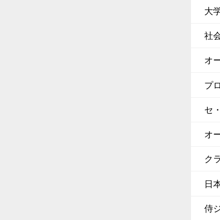
大
社
オ
プ
セ
オ
クラ
日
侍