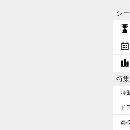
シー
特集
特
ド
高