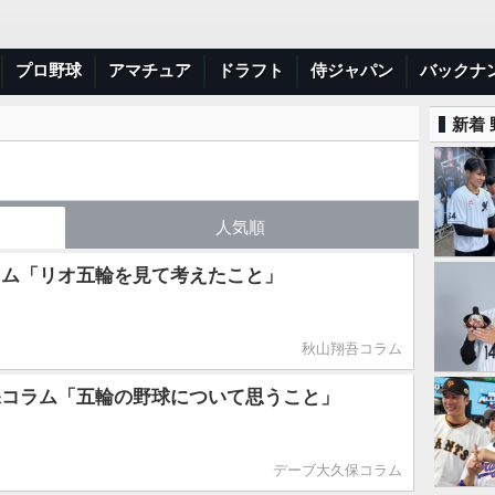
プロ野球
アマチュア
ドラフト
侍ジャパン
バックナ
新着
人気順
ラム「リオ五輪を見て考えたこと」
秋山翔吾コラム
保コラム「五輪の野球について思うこと」
デーブ大久保コラム