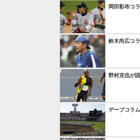
岡田彰布コ
鈴木尚広コ
野村克也が
デーブコラ