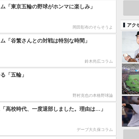
ラム「東京五輪の野球がホンマに楽しみ」
アク
岡田彰布のそらそうよ
ラム「谷繁さんとの対戦は特別な時間」
鈴木尚広コラム
語る「五輪」
野村克也の本格野球論
ム「高校時代、一度退部しました。理由は…」
デーブ大久保コラム