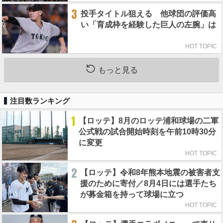
3
投手タイトル狙える 他球団の評価高
い「育成枠を経験した巨人の左腕」は
HOT TOPIC
もっと見る
注目数ランキング
1
【ロッテ】8月のロッテ浦和球場の二軍
公式戦の試合開始時刻を午前10時30分
に変更
HOT TOPIC
2
【ロッテ】令和8年熊本地震の被害者支
援のために寄付／8月4日には選手たち
が募金箱を持って球場に立つ
HOT TOPIC