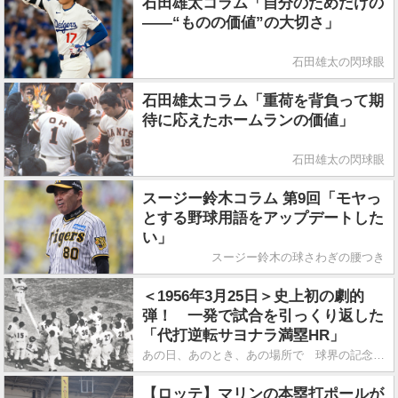
石田雄太コラム「自分のためだけの
――“ものの価値”の大切さ」
石田雄太の閃球眼
石田雄太コラム「重荷を背負って期
待に応えたホームランの価値」
石田雄太の閃球眼
スージー鈴木コラム 第9回「モヤっ
とする野球用語をアップデートした
い」
スージー鈴木の球さわぎの腰つき
＜1956年3月25日＞史上初の劇的
弾！ 一発で試合を引っくり返した
「代打逆転サヨナラ満塁HR」
あの日、あのとき、あの場所で 球界の記念日にタイムスリップ
【ロッテ】マリンの本塁打ポールが