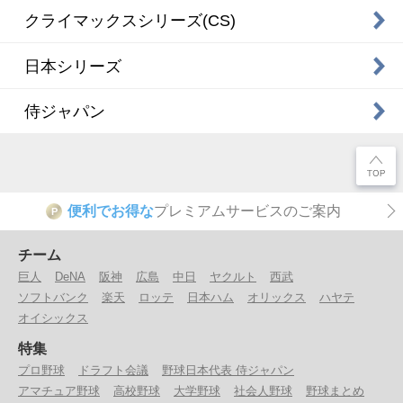
クライマックスシリーズ(CS)
日本シリーズ
侍ジャパン
便利でお得な
プレミアムサービスのご案内
P
チーム
巨人
DeNA
阪神
広島
中日
ヤクルト
西武
ソフトバンク
楽天
ロッテ
日本ハム
オリックス
ハヤテ
オイシックス
特集
プロ野球
ドラフト会議
野球日本代表 侍ジャパン
アマチュア野球
高校野球
大学野球
社会人野球
野球まとめ