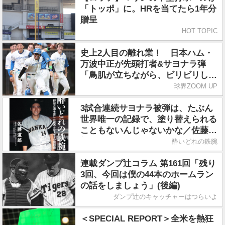
「トッポ」に。HRを当てたら1年分
贈呈
HOT TOPIC
史上2人目の離れ業！ 日本ハム・
万波中正が先頭打者&サヨナラ弾
「鳥肌が立ちながら、ビリビリしな
がら一周してました」
球界ZOOM UP
3試合連続サヨナラ被弾は、たぶん
世界唯一の記録で、塗り替えられる
こともないんじゃないかな／佐藤道
郎『酔いどれの鉄腕』
酔いどれの鉄腕
連載ダンプ辻コラム 第161回「残り
3回、今回は僕の44本のホームラン
の話をしましょう」(後編)
ダンプ辻のキャッチャーはつらいよ
＜SPECIAL REPORT＞全米を熱狂