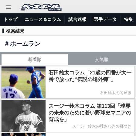
トップ
ニュース＆コラム
試合速報
選手データ
特集
検索結果
＃
ホームラン
新着順
人気順
石田雄太コラム「21歳の四番が大一
番で放った“伝説の場外弾”」
石田雄太の閃球眼
スージー鈴木コラム 第113回「球界
の未来のために若い野球史マニアの
育成を」
スージー鈴木の球さわぎの腰つき