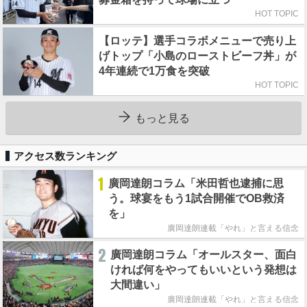
HOT TOPIC
【ロッテ】選手コラボメニューで売り上
げトップ「小島のローストビーフ丼」が
4年連続で1万食を突破
HOT TOPIC
もっと見る
アクセス数ランキング
1
廣岡達朗コラム「米田哲也逮捕に思
う。球宴をもう1試合開催でOB救済
を」
廣岡達朗連載「やれ」と言える信念
2
廣岡達朗コラム「オールスター、面白
ければ何をやってもいいという発想は
大間違い」
廣岡達朗連載「やれ」と言える信念