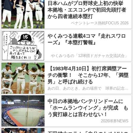
日本ハムがプロ野球史上初の快挙
本拠地・エスコンFで初回先頭打者
から四者連続本塁打
ペナントレース熱戦FOCUS 2026
やくみつる連載4コマ『走れスワロ
ーズ』『本塁打警報』
やくみつるの「12球団ドガチャカ交流試合」
【1983年4月10日】初打席満塁アー
チの衝撃！ そこから17年、「満塁
男」と呼ばれ続ける
あの日、あのとき、あの場所で 球界の記念日にタイムスリップ
中日の本拠地バンテリンドームに
「ホームランウイング」が完成 も
う貧打線とは言わせない！
2026球界NEWS