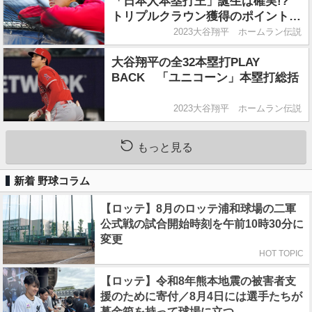
「日本人本塁打王」誕生は確実!?
トリプルクラウン獲得のポイントは
打率！
2023大谷翔平 ホームラン伝説
大谷翔平の全32本塁打PLAY
BACK 「ユニコーン」本塁打総括
2023大谷翔平 ホームラン伝説
もっと見る
新着 野球コラム
【ロッテ】8月のロッテ浦和球場の二軍
公式戦の試合開始時刻を午前10時30分に
変更
HOT TOPIC
【ロッテ】令和8年熊本地震の被害者支
援のために寄付／8月4日には選手たちが
募金箱を持って球場に立つ