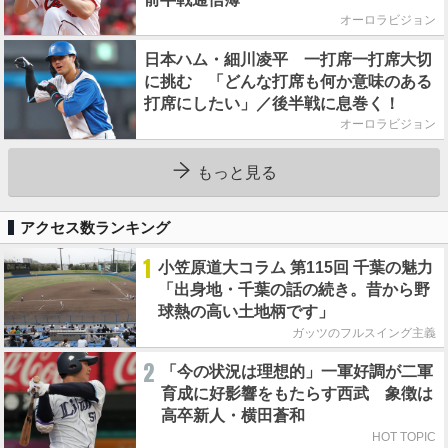
オーロラビジョン
日本ハム・細川凌平 一打席一打席大切
に挑む 「どんな打席も何か意味のある
打席にしたい」／後半戦に息巻く！
オーロラビジョン
もっと見る
アクセス数ランキング
1
小笠原道大コラム 第115回 千葉の魅力
「出身地・千葉の話の続き。昔から野
球熱の高い土地柄です」
ガッツのフルスイング主義
2
「今の状況は理想的」一軍好調が二軍
育成に好影響をもたらす西武 象徴は
高卒新人・横田蒼和
HOT TOPIC