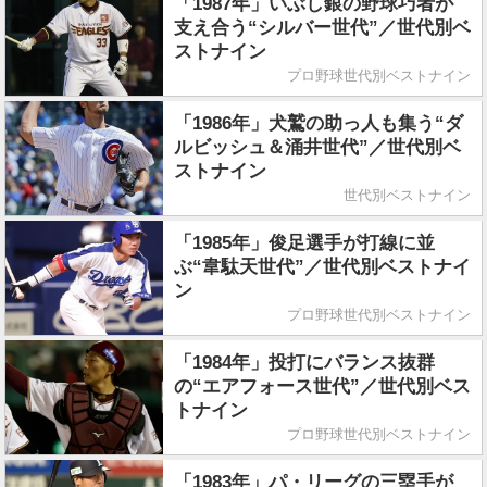
「1987年」いぶし銀の野球巧者が
支え合う“シルバー世代”／世代別ベ
ストナイン
プロ野球世代別ベストナイン
「1986年」犬鷲の助っ人も集う“ダ
ルビッシュ＆涌井世代”／世代別ベ
ストナイン
世代別ベストナイン
「1985年」俊足選手が打線に並
ぶ“韋駄天世代”／世代別ベストナイ
ン
プロ野球世代別ベストナイン
「1984年」投打にバランス抜群
の“エアフォース世代”／世代別ベス
トナイン
プロ野球世代別ベストナイン
「1983年」パ・リーグの三塁手が