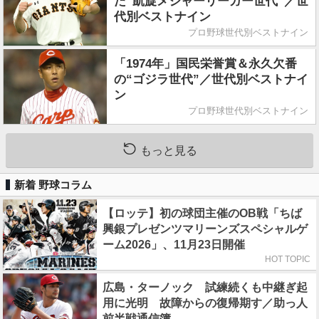
た“凱旋メジャーリーガー世代”／世
代別ベストナイン
プロ野球世代別ベストナイン
「1974年」国民栄誉賞＆永久欠番
の“ゴジラ世代”／世代別ベストナイ
ン
プロ野球世代別ベストナイン
もっと見る
新着 野球コラム
【ロッテ】初の球団主催のOB戦「ちば
興銀プレゼンツマリーンズスペシャルゲ
ーム2026」、11月23日開催
HOT TOPIC
広島・ターノック 試練続くも中継ぎ起
用に光明 故障からの復帰期す／助っ人
前半戦通信簿