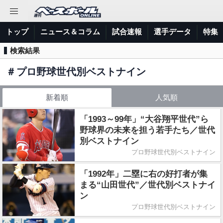
トップ
ニュース＆コラム
試合速報
選手データ
特集
検索結果
＃
プロ野球世代別ベストナイン
新着順
人気順
「1993～99年」“大谷翔平世代”ら
野球界の未来を担う若手たち／世代
別ベストナイン
プロ野球世代別ベストナイン
「1992年」二塁に右の好打者が集
まる“山田世代”／世代別ベストナイ
ン
プロ野球世代別ベストナイン