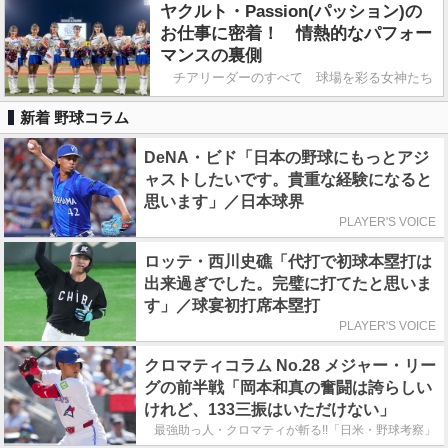
ヤクルト・Passion(パッション)の
お仕事に密着！ 情熱的なパフォー
マンスの裏側
チアリーダーのすべて 球場を彩る女神たち
新着 野球コラム
DeNA・ビド「日本の野球にもっとアジ
ャストしたいです。貴重な経験になると
思います」／日本球界
PLAYER'S VOICE
ロッテ・西川史礁「代打で初球本塁打は
出来過ぎでした。完璧に打てたと思いま
す」／球宴初打席本塁打
PLAYER'S VOICE
クロマティコラム No.28 メジャー・リー
グの前半戦「岡本和真の奮闘は誇らしい
けれど、133三振はいただけない」
最強助っ人・クロマティが斬る!!「日米・野球考察」