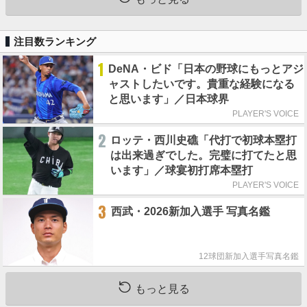
注目数ランキング
1
DeNA・ビド「日本の野球にもっとアジ
ャストしたいです。貴重な経験になる
と思います」／日本球界
PLAYER'S VOICE
2
ロッテ・西川史礁「代打で初球本塁打
は出来過ぎでした。完璧に打てたと思
います」／球宴初打席本塁打
PLAYER'S VOICE
3
西武・2026新加入選手 写真名鑑
12球団新加入選手写真名鑑
もっと見る