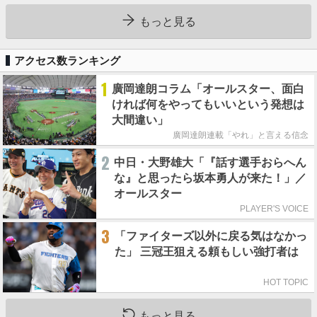
もっと見る
アクセス数ランキング
1
廣岡達朗コラム「オールスター、面白
ければ何をやってもいいという発想は
大間違い」
廣岡達朗連載「やれ」と言える信念
2
中日・大野雄大「『話す選手おらへん
な』と思ったら坂本勇人が来た！」／
オールスター
PLAYER'S VOICE
3
「ファイターズ以外に戻る気はなかっ
た」 三冠王狙える頼もしい強打者は
HOT TOPIC
もっと見る