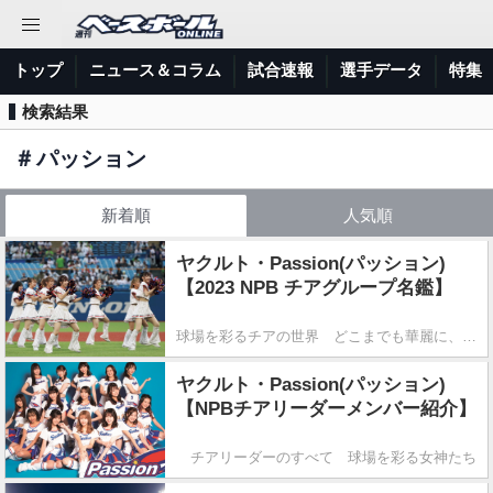
トップ
ニュース＆コラム
試合速報
選手データ
特集
検索結果
＃
パッション
新着順
人気順
ヤクルト・Passion(パッション)
【2023 NPB チアグループ名鑑】
球場を彩るチアの世界 どこまでも華麗に、舞い踊る！
ヤクルト・Passion(パッション)
【NPBチアリーダーメンバー紹介】
チアリーダーのすべて 球場を彩る女神たち