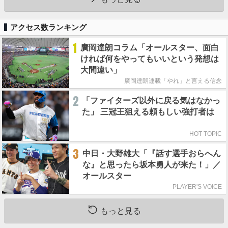
アクセス数ランキング
1
廣岡達朗コラム「オールスター、面白
ければ何をやってもいいという発想は
大間違い」
廣岡達朗連載「やれ」と言える信念
2
「ファイターズ以外に戻る気はなかっ
た」 三冠王狙える頼もしい強打者は
HOT TOPIC
3
中日・大野雄大「『話す選手おらへん
な』と思ったら坂本勇人が来た！」／
オールスター
PLAYER'S VOICE
もっと見る