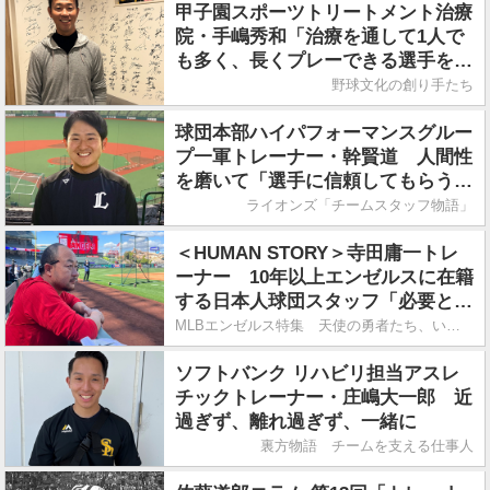
甲子園スポーツトリートメント治療
院・手嶋秀和「治療を通して1人で
も多く、長くプレーできる選手を増
やしたい」
野球文化の創り手たち
球団本部ハイパフォーマンスグルー
プ一軍トレーナー・幹賢道 人間性
を磨いて「選手に信頼してもらうこ
とが何よりも大事です」
ライオンズ「チームスタッフ物語」
＜HUMAN STORY＞寺田庸一トレ
ーナー 10年以上エンゼルスに在籍
する日本人球団スタッフ「必要とさ
れる、うれしさ。」
MLBエンゼルス特集 天使の勇者たち、いざ！
ソフトバンク リハビリ担当アスレ
チックトレーナー・庄嶋大一郎 近
過ぎず、離れ過ぎず、一緒に
裏方物語 チームを支える仕事人