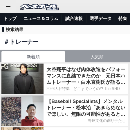
トップ
ニュース＆コラム
試合速報
選手データ
特集
検索結果
＃
トレーナー
新着順
人気順
大谷翔平はなぜ肉体改造をパフォー
マンスに直結できたのか 元日本ハ
ムトレーナー・白水直樹氏が語る理
由
2026大谷特集 どこまでいくの!? The SHOHEI's EVOLUTION
【Baseball Specialists】メンタル
トレーナー・松本治「あきらめない
でほしい。無限の可能性があると伝
えたい」
野球文化の創り手たち