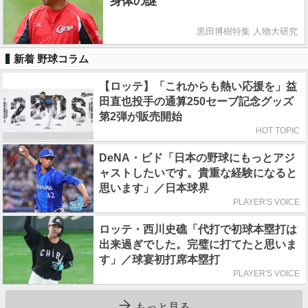
身体の謎
黒田博樹特集 人物大研究
新着 野球コラム
【ロッテ】「これからも熱い応援を」益
田直也投手の通算250セーブ記念グッズ
第2弾が販売開始
HOT TOPIC
DeNA・ビド「日本の野球にもっとアジ
ャストしたいです。貴重な経験になると
思います」／日本球界
PLAYER'S VOICE
ロッテ・西川史礁「代打で初球本塁打は
出来過ぎでした。完璧に打てたと思いま
す」／球宴初打席本塁打
PLAYER'S VOICE
もっと見る