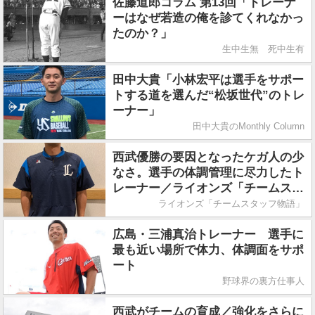
佐藤道郎コラム 第13回「トレーナ
ーはなぜ若造の俺を診てくれなかっ
たのか？」
生中生無 死中生有
田中大貴「小林宏平は選手をサポー
トする道を選んだ“松坂世代”のトレ
ーナー」
田中大貴のMonthly Column
西武優勝の要因となったケガ人の少
なさ。選手の体調管理に尽力したト
レーナー／ライオンズ「チームスタ
ッフ物語」Vol.07
ライオンズ「チームスタッフ物語」
広島・三浦真治トレーナー 選手に
最も近い場所で体力、体調面をサポ
ート
野球界の裏方仕事人
西武がチームの育成／強化をさらに