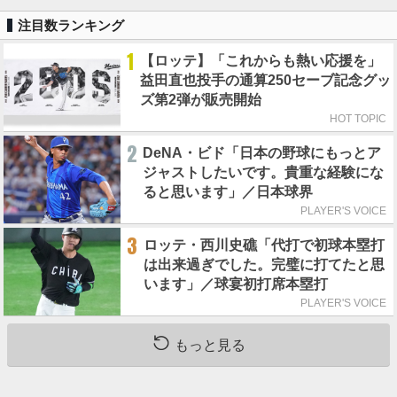
注目数ランキング
1
【ロッテ】「これからも熱い応援を」
益田直也投手の通算250セーブ記念グッ
ズ第2弾が販売開始
HOT TOPIC
2
DeNA・ビド「日本の野球にもっとア
ジャストしたいです。貴重な経験にな
ると思います」／日本球界
PLAYER'S VOICE
3
ロッテ・西川史礁「代打で初球本塁打
は出来過ぎでした。完璧に打てたと思
います」／球宴初打席本塁打
PLAYER'S VOICE
もっと見る