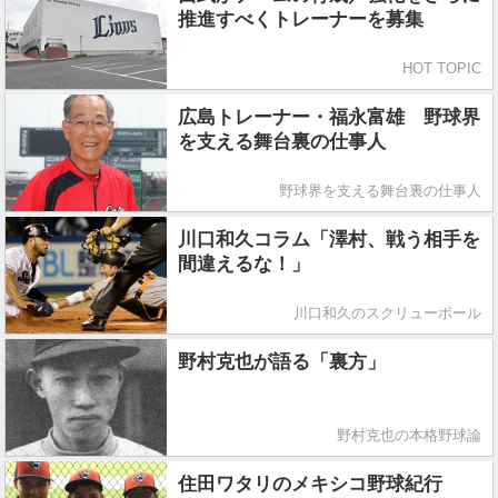
推進すべくトレーナーを募集
HOT TOPIC
広島トレーナー・福永富雄 野球界
を支える舞台裏の仕事人
野球界を支える舞台裏の仕事人
川口和久コラム「澤村、戦う相手を
間違えるな！」
川口和久のスクリューボール
野村克也が語る「裏方」
野村克也の本格野球論
住田ワタリのメキシコ野球紀行