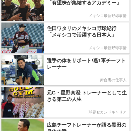
「有望株が集結するアカデミー」
メキシコ最新野球事情
住田ワタリのメキシコ野球紀行
「メキシコで活躍する日本人」
メキシコ最新野球事情
選手の体をサポート!燕1軍チーフト
レーナー
舞台裏の仕事人
元G・星野真澄 トレーナーとして生
きる第二の人生
球界セカンドキャリア
広島チーフトレーナーが語る黒田の