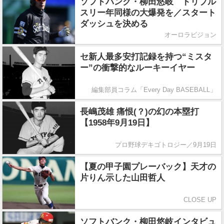
ソフトバンク・柳田悠岐 トリプル
スリー年同様の大爆発を／スタート
ダッシュを決める
オーロラビジョン
セ新人最多安打記録を持つ“ミスタ
ー”の衝撃的なルーキーイヤー
編集部員コラム「Every Day BASEBALL」
長嶋茂雄 痛恨(？)の幻の本塁打
【1958年9月19日】
プロ野球デキゴトロジー／9月19日
【夏の甲子園プレーバック】天才の
片りん示した山田哲人
CLOSE UP
ソフトバンク・柳田悠岐インタビュ