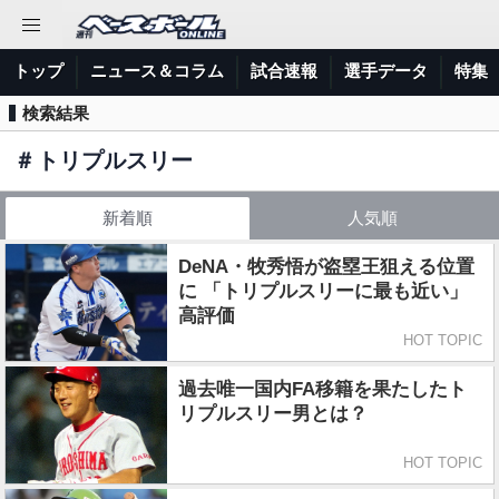
トップ
ニュース＆コラム
試合速報
選手データ
特集
検索結果
＃
トリプルスリー
新着順
人気順
DeNA・牧秀悟が盗塁王狙える位置
に 「トリプルスリーに最も近い」
高評価
HOT TOPIC
過去唯一国内FA移籍を果たしたト
リプルスリー男とは？
HOT TOPIC