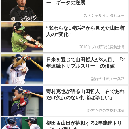
ー ギータの逆襲
スペシャルインタビュー
“変わらない数字”から見えた山田哲
人の“変化”
2016年プロ野球記録集計号
日米を通じて山田哲人が3人目、「2
年連続トリプルスリー」の価値
記録の手帳 / 千葉功
野村克也が語る山田哲人「右であれ
だけ欠点のない打者は珍しい」
野村克也の本格野球論
柳田＆山田が挑戦する2年連続トリ