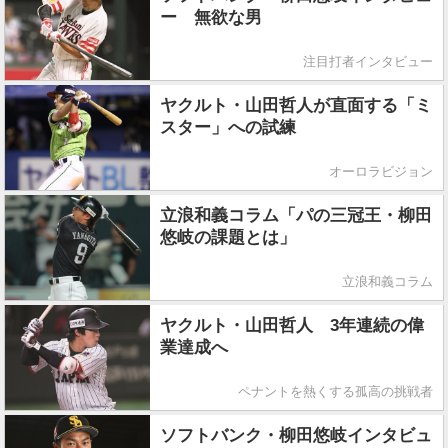
ー 無欲な男
注目打者インタビュー
ヤクルト・山田哲人が直面する「ミ
スター」への試練
オーロラビジョン
立浪和義コラム「パの三冠王・柳田
悠岐の課題とは」
立浪和義コラム
ヤクルト・山田哲人 3年連続の偉
業達成へ
ペナントを熱くする孤高の挑戦者
ソフトバンク・柳田悠岐インタビュ