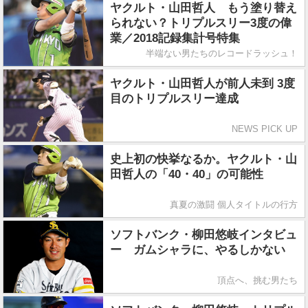
ヤクルト・山田哲人 もう塗り替え
られない？トリプルスリー3度の偉
業／2018記録集計号特集
半端ない男たちのレコードラッシュ！
ヤクルト・山田哲人が前人未到 3度
目のトリプルスリー達成
NEWS PICK UP
史上初の快挙なるか。ヤクルト・山
田哲人の「40・40」の可能性
真夏の激闘 個人タイトルの行方
ソフトバンク・柳田悠岐インタビュ
ー ガムシャラに、やるしかない
頂点へ、挑む男たち