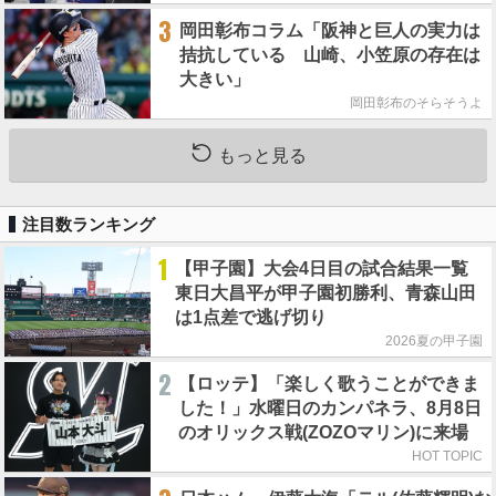
3
岡田彰布コラム「阪神と巨人の実力は
拮抗している 山崎、小笠原の存在は
大きい」
岡田彰布のそらそうよ
もっと見る
注目数ランキング
1
【甲子園】大会4日目の試合結果一覧
東日大昌平が甲子園初勝利、青森山田
は1点差で逃げ切り
2026夏の甲子園
2
【ロッテ】「楽しく歌うことができま
した！」水曜日のカンパネラ、8月8日
のオリックス戦(ZOZOマリン)に来場
HOT TOPIC