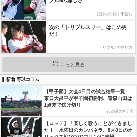
プル3の難しさ
記録の手帳 / 千葉功
次の「トリプルスリー」はこの男
だ！
トリプル3の作り方
もっと見る
新着 野球コラム
【甲子園】大会4日目の試合結果一覧
東日大昌平が甲子園初勝利、青森山田は
1点差で逃げ切り
2026夏の甲子園
【ロッテ】「楽しく歌うことができまし
た！」水曜日のカンパネラ、8月8日のオ
リックス戦(ZOZOマリン)に来場