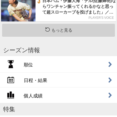
3
日本ハム・伊藤大海「テル(佐藤輝明)な
らワンチャン振ってくれるかなと思っ
て超スローカーブを投げました」／魔
球
PLAYER'S VOICE
もっと見る
シーズン情報
順位
日程・結果
個人成績
特集