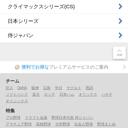
クライマックスシリーズ(CS)
日本シリーズ
侍ジャパン
便利でお得な
プレミアムサービスのご案内
P
チーム
巨人
DeNA
阪神
広島
中日
ヤクルト
西武
ソフトバンク
楽天
ロッテ
日本ハム
オリックス
ハヤテ
オイシックス
特集
プロ野球
ドラフト会議
野球日本代表 侍ジャパン
アマチュア野球
高校野球
大学野球
社会人野球
野球まとめ