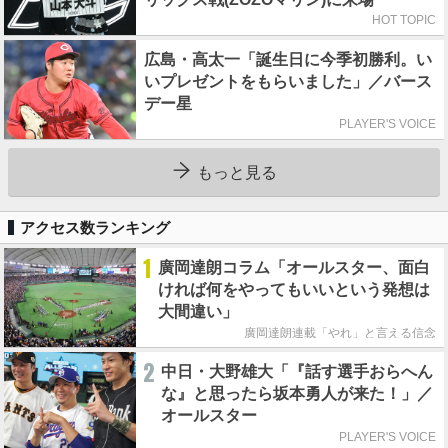
HOT TOPIC
広島・高太一「誕生日に今季初勝利。い
いプレゼントをもらいました」／バース
デー星
PLAYER'S VOICE
もっと見る
アクセス数ランキング
1
廣岡達朗コラム「オールスター、面白
ければ何をやってもいいという発想は
大間違い」
廣岡達朗連載「やれ」と言える信念
2
中日・大野雄大「『話す選手おらへん
な』と思ったら坂本勇人が来た！」／
オールスター
PLAYER'S VOICE