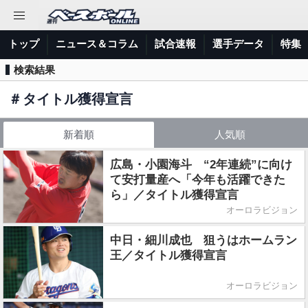
トップ
ニュース＆コラム
試合速報
選手データ
特集
検索結果
＃
タイトル獲得宣言
新着順
人気順
広島・小園海斗 “2年連続”に向け
て安打量産へ「今年も活躍できた
ら」／タイトル獲得宣言
オーロラビジョン
中日・細川成也 狙うはホームラン
王／タイトル獲得宣言
オーロラビジョン