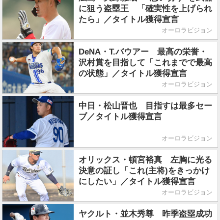
に狙う盗塁王 「確実性を上げられ
たら」／タイトル獲得宣言
オーロラビジョン
DeNA・T.バウアー 最高の栄誉・
沢村賞を目指して「これまでで最高
の状態」／タイトル獲得宣言
オーロラビジョン
中日・松山晋也 目指すは最多セー
ブ／タイトル獲得宣言
オーロラビジョン
オリックス・頓宮裕真 左胸に光る
決意の証し「これ(主将)をきっかけ
にしたい」／タイトル獲得宣言
オーロラビジョン
ヤクルト・並木秀尊 昨季盗塁成功