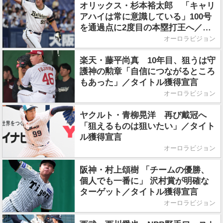
オリックス・杉本裕太郎 「キャリ
アハイは常に意識している」100号
を通過点に2度目の本塁打王へ／タ
イトル獲得宣言
オーロラビジョン
楽天・藤平尚真 10年目、狙うは守
護神の勲章「自信につながるところ
もあった」／タイトル獲得宣言
オーロラビジョン
ヤクルト・青柳晃洋 再び戴冠へ
「狙えるものは狙いたい」／タイト
ル獲得宣言
オーロラビジョン
阪神・村上頌樹 「チームの優勝、
個人でも一番に」 沢村賞が明確な
ターゲット／タイトル獲得宣言
オーロラビジョン