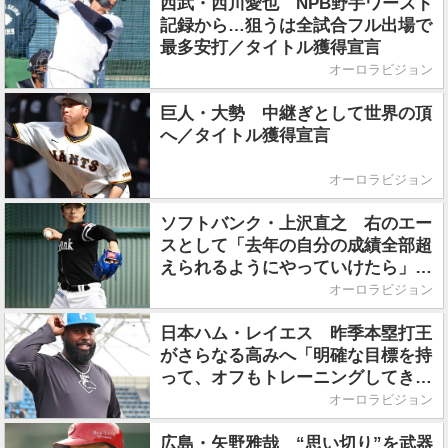
西武・西川愛也 NPB野手ワースト
記録から…狙うは全試合フル出場で
最多安打／タイトル獲得宣言
オーロラビジョン
巨人・大勢 中継ぎとして世界の頂
へ／タイトル獲得宣言
オーロラビジョン
ソフトバンク・上沢直之 右のエー
スとして「去年の自分の成績全部超
えられるようにやっていけたら」／
タイトル獲得宣言
オーロラビジョン
日本ハム・レイエス 昨季本塁打王
がさらなる高みへ「明確な目標を持
って、オフもトレーニングしてき
た」／タイトル獲得宣言
オーロラビジョン
広島・矢野雅哉 “思い切り”を武器