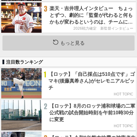
3
楽天・吉井理人インタビュー ちょっ
とずつ、劇的に「監督が代わると何も
かもが変わるというのは、チームにと
って良くないことなんです」
2026戦力確定 新監督インタビュー
もっと見る
注目数ランキング
1
【ロッテ】「自己採点は510点です」ゴ
マキ(後藤真希さん)がセレモニアルピッ
チ
HOT TOPIC
2
【ロッテ】8月のロッテ浦和球場の二軍
公式戦の試合開始時刻を午前10時30分
に変更
HOT TOPIC