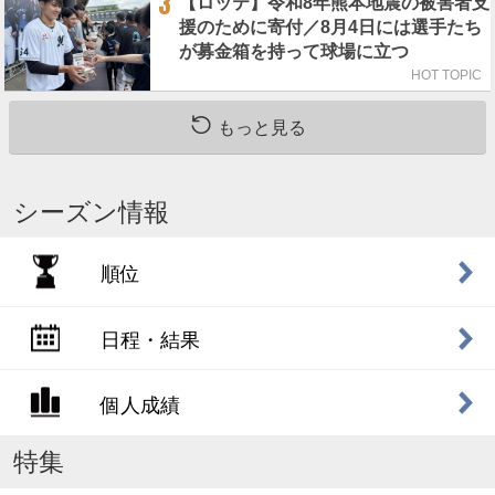
3
【ロッテ】令和8年熊本地震の被害者支
援のために寄付／8月4日には選手たち
が募金箱を持って球場に立つ
HOT TOPIC
もっと見る
シーズン情報
順位
日程・結果
個人成績
特集