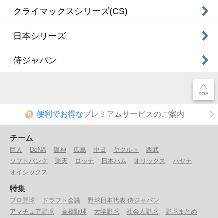
クライマックスシリーズ(CS)
日本シリーズ
侍ジャパン
便利でお得な
プレミアムサービスのご案内
P
チーム
巨人
DeNA
阪神
広島
中日
ヤクルト
西武
ソフトバンク
楽天
ロッテ
日本ハム
オリックス
ハヤテ
オイシックス
特集
プロ野球
ドラフト会議
野球日本代表 侍ジャパン
アマチュア野球
高校野球
大学野球
社会人野球
野球まとめ