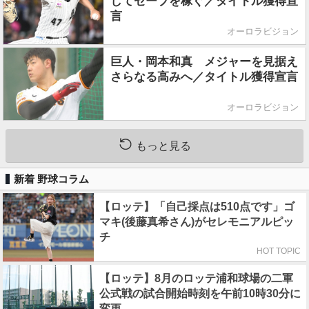
してセーブを稼ぐ／タイトル獲得宣
言
オーロラビジョン
巨人・岡本和真 メジャーを見据え
さらなる高みへ／タイトル獲得宣言
オーロラビジョン
もっと見る
新着 野球コラム
【ロッテ】「自己採点は510点です」ゴ
マキ(後藤真希さん)がセレモニアルピッ
チ
HOT TOPIC
【ロッテ】8月のロッテ浦和球場の二軍
公式戦の試合開始時刻を午前10時30分に
変更