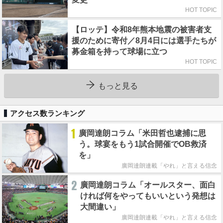
HOT TOPIC
【ロッテ】令和8年熊本地震の被害者支
援のために寄付／8月4日には選手たちが
募金箱を持って球場に立つ
HOT TOPIC
もっと見る
アクセス数ランキング
1
廣岡達朗コラム「米田哲也逮捕に思
う。球宴をもう1試合開催でOB救済
を」
廣岡達朗連載「やれ」と言える信念
2
廣岡達朗コラム「オールスター、面白
ければ何をやってもいいという発想は
大間違い」
廣岡達朗連載「やれ」と言える信念