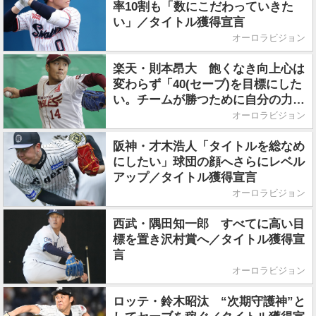
率10割も「数にこだわっていきた
い」／タイトル獲得宣言
オーロラビジョン
楽天・則本昂大 飽くなき向上心は
変わらず「40(セーブ)を目標にした
い。チームが勝つために自分の力を
出し切りたい」／タイトル獲得宣言
オーロラビジョン
阪神・才木浩人「タイトルを総なめ
にしたい」球団の顔へさらにレベル
アップ／タイトル獲得宣言
オーロラビジョン
西武・隅田知一郎 すべてに高い目
標を置き沢村賞へ／タイトル獲得宣
言
オーロラビジョン
ロッテ・鈴木昭汰 “次期守護神”と