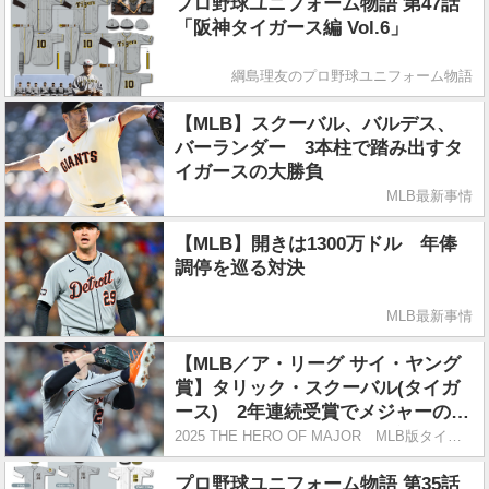
プロ野球ユニフォーム物語 第47話
「阪神タイガース編 Vol.6」
綱島理友のプロ野球ユニフォーム物語
【MLB】スクーバル、バルデス、
バーランダー 3本柱で踏み出すタ
イガースの大勝負
MLB最新事情
【MLB】開きは1300万ドル 年俸
調停を巡る対決
MLB最新事情
【MLB／ア・リーグ サイ・ヤング
賞】タリック・スクーバル(タイガ
ース) 2年連続受賞でメジャーの顔
に 成長を目指しながら3度目の受
2025 THE HERO OF MAJOR MLB版タイトルホルダー
賞を狙う
プロ野球ユニフォーム物語 第35話