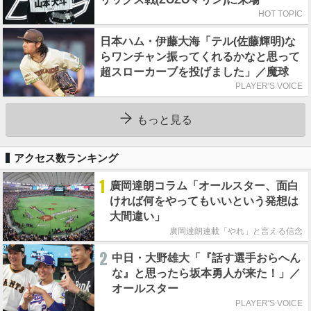
HOT TOPIC
日本ハム・伊藤大海「テル(佐藤輝明)な
らワンチャン振ってくれるかなと思って
超スローカーブを投げました」／魔球
PLAYER'S VOICE
もっと見る
アクセス数ランキング
1
廣岡達朗コラム「オールスター、面白
ければ何をやってもいいという発想は
大間違い」
廣岡達朗連載「やれ」と言える信念
2
中日・大野雄大「『話す選手おらへん
な』と思ったら坂本勇人が来た！」／
オールスター
PLAYER'S VOICE