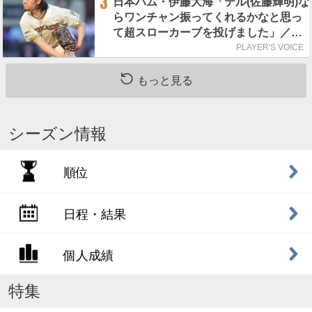
3
日本ハム・伊藤大海「テル(佐藤輝明)な
らワンチャン振ってくれるかなと思っ
て超スローカーブを投げました」／魔
球
PLAYER'S VOICE
もっと見る
シーズン情報
順位
日程・結果
個人成績
特集