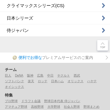
クライマックスシリーズ(CS)
日本シリーズ
侍ジャパン
便利でお得な
プレミアムサービスのご案内
P
チーム
巨人
DeNA
阪神
広島
中日
ヤクルト
西武
ソフトバンク
楽天
ロッテ
日本ハム
オリックス
ハヤテ
オイシックス
特集
プロ野球
ドラフト会議
野球日本代表 侍ジャパン
アマチュア野球
高校野球
大学野球
社会人野球
野球まとめ