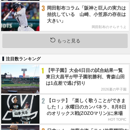
3
岡田彰布コラム「阪神と巨人の実力は
拮抗している 山崎、小笠原の存在は
大きい」
岡田彰布のそらそうよ
もっと見る
注目数ランキング
1
【甲子園】大会4日目の試合結果一覧
東日大昌平が甲子園初勝利、青森山田
は1点差で逃げ切り
2026夏の甲子園
2
【ロッテ】「楽しく歌うことができま
した！」水曜日のカンパネラ、8月8日
のオリックス戦(ZOZOマリン)に来場
HOT TOPIC