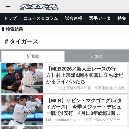
トップ
ニュース＆コラム
試合速報
選手データ
特集
検索結果
＃
タイガース
新着順
人気順
【MLB2026／新人王レースの行
方】村上宗隆&岡本和真に立ちはだ
かるライバルたち
村上宗隆&岡本和真 W和製大砲の挑戦
【MLB】ケビン・マクゴニグル(タ
イガース) 今季メジャー・デビュ
ー戦で4安打 4月に8年総額1億
5000万ドル契約に合意
Let! Introduce myself 2026 日本人メジャーの仲間たち