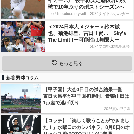
イガース) 後半戦安定感抜群の投
球で10年ぶりのポストシーズンへ
Let! Introduce myself 2024タイトルホルダー
＜2024日本人メジャー＞鈴木誠
也、菊池雄星、吉田正尚... Sky's
The Limit !ー可能性は無限大ー
2024プロ野球総決算号
もっと見る
新着 野球コラム
【甲子園】大会4日目の試合結果一覧
東日大昌平が甲子園初勝利、青森山田は
1点差で逃げ切り
2026夏の甲子園
【ロッテ】「楽しく歌うことができまし
た！」水曜日のカンパネラ、8月8日のオ
リックス戦(ZOZOマリン)に来場