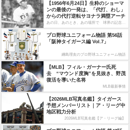
【1956年6月24日】生粋のショーマ
ンの最後の一発は、「代打、わし」
からの代打逆転サヨナラ満塁アーチ
あの日、あのとき、あの場所で 球界の記念日にタイムスリップ
プロ野球ユニフォーム物語 第56話
「阪神タイガース編 Vol.7」
綱島理友のプロ野球ユニフォーム物語
【MLB】フィル・ガーナー氏死
去 “マウンド度胸”を見抜き、野茂
復活を導いた名将
MLB最新事情
【2026MLB写真名鑑】タイガース
予想メンバーリスト｜ア・リーグ中
地区戦力分析
2026MLB写真名鑑【ア・リーグ編】