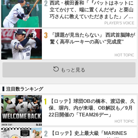
2
西武・横田蒼和「『バットはネットに
立てかけて、端に置くんだぞ』と栗山
巧さんに教えていただきました」／憧
れの人からの金言
PLAYER'S VOICE
3
「課題が見当たらない」 西武首脳陣が
驚く高卒ルーキーの高い“完成度”
HOT TOPIC
もっと見る
注目数ランキング
1
【ロッテ】球団OBの橋本、渡辺俊、久
保、塀内、内が来場、OB解説も／9月
22日開催の「TEAM26デー」
HOT TOPIC
2
【ロッテ】史上最大級「MARINES