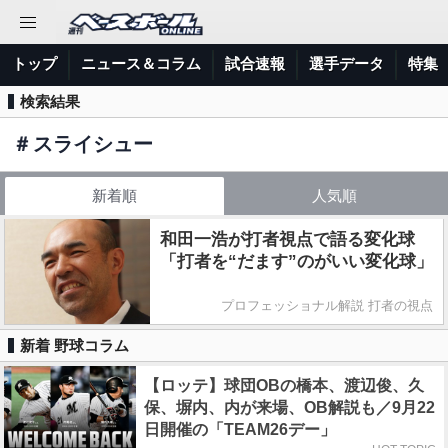
トップ
ニュース＆コラム
試合速報
選手データ
特集
検索結果
＃
スライシュー
新着順
人気順
和田一浩が打者視点で語る変化球
「打者を“だます”のがいい変化球」
プロフェッショナル解説 打者の視点
新着 野球コラム
【ロッテ】球団OBの橋本、渡辺俊、久
保、塀内、内が来場、OB解説も／9月22
日開催の「TEAM26デー」