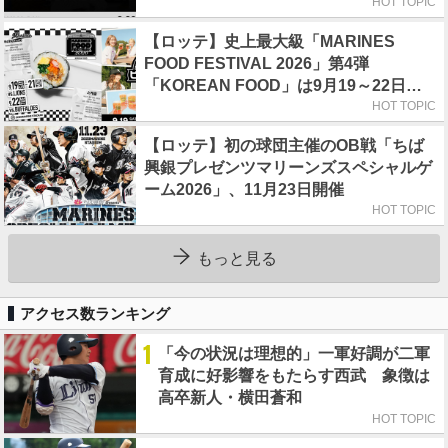
HOT TOPIC
【ロッテ】史上最大級「MARINES
FOOD FESTIVAL 2026」第4弾
「KOREAN FOOD」は9月19～22日／
初日はビール半額デー
HOT TOPIC
【ロッテ】初の球団主催のOB戦「ちば
興銀プレゼンツマリーンズスペシャルゲ
ーム2026」、11月23日開催
HOT TOPIC
もっと見る
アクセス数ランキング
1
「今の状況は理想的」一軍好調が二軍
育成に好影響をもたらす西武 象徴は
高卒新人・横田蒼和
HOT TOPIC