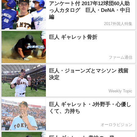
アンケート付 2017年12球団60人助
っ人カタログ 巨人・DeNA・中日
編
2017外国人特集
巨人 ギャレット骨折
ファーム通信
巨人・ジョーンズとマシソン 残留
決定
Weekly Topic
巨人 ギャレット・J外野手・心優し
くて、力持ち
オーロラビジョン