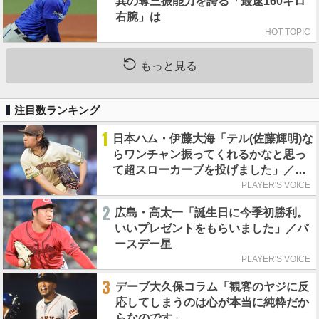
異の奪三振能力を誇る「最速160キロ
右腕」は
HOT TOPIC
もっと見る
注目数ランキング
1
日本ハム・伊藤大海「テル(佐藤輝明)な
らワンチャン振ってくれるかなと思っ
て超スローカーブを投げました」／魔
球
PLAYER'S VOICE
2
広島・高太一「誕生日に今季初勝利。
いいプレゼントをもらいました」／バ
ースデー星
PLAYER'S VOICE
3
デーブ大久保コラム「観客のヤジに反
応してしまうのは心が本当に純粋だか
らなのです」