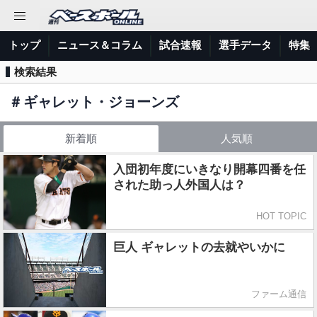
トップ
ニュース＆コラム
試合速報
選手データ
特集
検索結果
＃
ギャレット・ジョーンズ
新着順
人気順
入団初年度にいきなり開幕四番を任
された助っ人外国人は？
HOT TOPIC
巨人 ギャレットの去就やいかに
ファーム通信