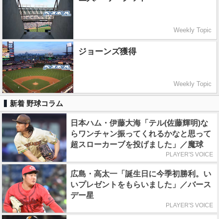
Weekly Topic
ジョーンズ獲得
Weekly Topic
新着 野球コラム
日本ハム・伊藤大海「テル(佐藤輝明)な
らワンチャン振ってくれるかなと思って
超スローカーブを投げました」／魔球
PLAYER'S VOICE
広島・高太一「誕生日に今季初勝利。い
いプレゼントをもらいました」／バース
デー星
PLAYER'S VOICE