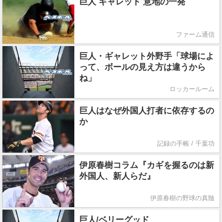
巨人 ギャレット 意地の一発
ファーム通信
巨人・ギャレット外野手「球場によ
って、ボールの見え方は違うから
ね」
ロッカールーム
巨人はなぜ外国人打者に依存するの
か
記録の手帳 / 千葉功
伊原春樹コラム『カギを握るのは新
外国人、新人らだ』
伊原春樹の野球の真髄
巨人/ベリーグッド