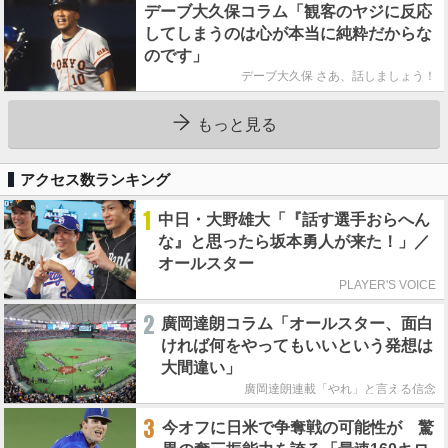
デーブ大久保コラム「観客のヤジに反応
してしまうのは心が本当に純粋だからな
のです」
デーブ大久保 さあ、話しましょう！
もっと見る
アクセス数ランキング
1
中日・大野雄大「『話す選手おらへん
な』と思ったら坂本勇人が来た！」／
オールスター
PLAYER'S VOICE
2
廣岡達朗コラム「オールスター、面白
ければ何をやってもいいという発想は
大間違い」
廣岡達朗連載「やれ」と言える信念
3
今オフに日米で争奪戦の可能性が 驚