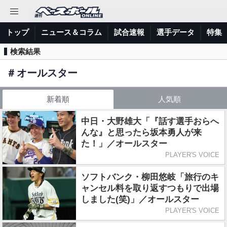
トップ
ニュース＆コラム
試合速報
選手データ
特集
検索結果
＃
オールスター
新着順
人気順
中日・大野雄大「『話す選手おらへ
んな』と思ったら坂本勇人が来
た！」／オールスター
PLAYER'S VOICE
ソフトバンク・柳田悠岐「旅行のキ
ャンセル料を取り返すつもりで出場
しました(笑)」／オールスター
PLAYER'S VOICE