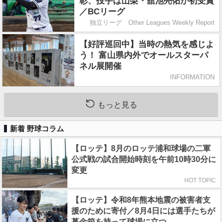
彰、投手は山梨・舘池亮佑が初受賞
／BCリーグ
独立リーグ Other Leagues Weekly Report
【好評巡回中】当時の熱気を感じよ
う！ 富山県内外でオールスターパ
ネル展開催
INFORMATION
もっと見る
新着 野球コラム
【ロッテ】8月のロッテ浦和球場の二軍
公式戦の試合開始時刻を午前10時30分に
変更
HOT TOPIC
【ロッテ】令和8年熊本地震の被害者支
援のために寄付／8月4日には選手たちが
募金箱を持って球場に立つ