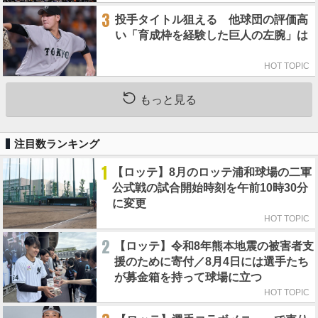
3
投手タイトル狙える 他球団の評価高
い「育成枠を経験した巨人の左腕」は
HOT TOPIC
もっと見る
注目数ランキング
1
【ロッテ】8月のロッテ浦和球場の二軍
公式戦の試合開始時刻を午前10時30分
に変更
HOT TOPIC
2
【ロッテ】令和8年熊本地震の被害者支
援のために寄付／8月4日には選手たち
が募金箱を持って球場に立つ
HOT TOPIC