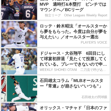
MVP 適時打&本塁打 ピンチでは
マウンドへ／BCリーグ
独立リーグ Other Leagues Weekly Report
ロッテ・鈴木昭汰「オールスターか
ら夢をもらった。今度は自分が夢を
与えたい」／オールスター選出
PLAYER'S VOICE
ドジャース・大谷翔平 6回目にし
て球宴初辞退「見たくて投票してく
れている。プレーできないので申し
訳なさがある」
WEEKLY SHOHEI OTANI 二刀流で呼び込む3連覇
石田雄太コラム「MLBオールスタ
ー『常連』が崩さない“いつも”」
石田雄太の閃球眼
オリックス・マチャド「日本のファ