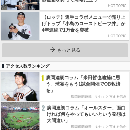
HOT TOPIC
【ロッテ】選手コラボメニューで売り上
げトップ「小島のローストビーフ丼」が
4年連続で1万食を突破
HOT TOPIC
もっと見る
アクセス数ランキング
1
廣岡達朗コラム「米田哲也逮捕に思
う。球宴をもう1試合開催でOB救済
を」
廣岡達朗連載「やれ」と言える信念
2
廣岡達朗コラム「オールスター、面白
ければ何をやってもいいという発想は
大間違い」
廣岡達朗連載「やれ」と言える信念