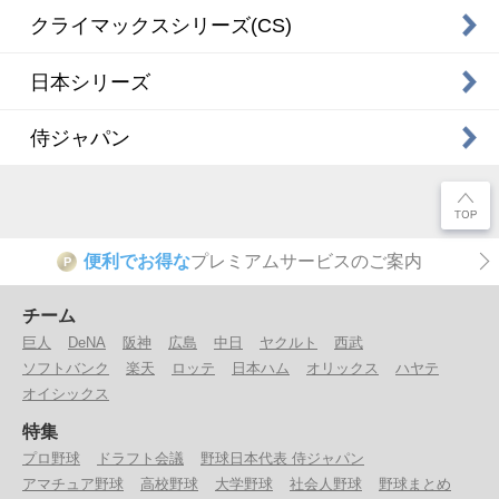
クライマックスシリーズ(CS)
日本シリーズ
侍ジャパン
便利でお得な
プレミアムサービスのご案内
P
チーム
巨人
DeNA
阪神
広島
中日
ヤクルト
西武
ソフトバンク
楽天
ロッテ
日本ハム
オリックス
ハヤテ
オイシックス
特集
プロ野球
ドラフト会議
野球日本代表 侍ジャパン
アマチュア野球
高校野球
大学野球
社会人野球
野球まとめ