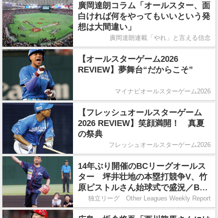
廣岡達朗コラム「オールスター、面
白ければ何をやってもいいという発
想は大間違い」
廣岡達朗連載「やれ」と言える信念
【オールスターゲーム2026
REVIEW】夢舞台“だからこそ”
マイナビオールスターゲーム2026
【フレッシュオールスターゲーム
2026 REVIEW】笑顔満開！ 真夏
の祭典
フレッシュオールスターゲーム2026
14年ぶり開催のBCリーグオールス
ター 坪井壮地の本塁打競争V、竹
原ピストルさん始球式で盛況／BC
リーグ
独立リーグ Other Leagues Weekly Report