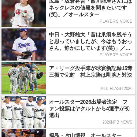
広島・坂倉将吾「西川龍馬さんには
ネックレスの値段を聞きたいです
(笑)」／オールスター
PLAYER'S VOICE
中日・大野雄大「昔は爪痕を残そう
と思っていましたが、今はもうおっ
さん。静かにしています(笑)」／オ
ールスター
PLAYER'S VOICE
ア・リーグ投手陣が球宴新記録15奪
三振で完封 村上宗隆は剛腕と対決
MLB FLASH 2026
オールスター2026出場者決定 フ
ァン投票はヤクルトから4選手が初
選出
2026NPB NEWS
福島・片山博視 オールスター