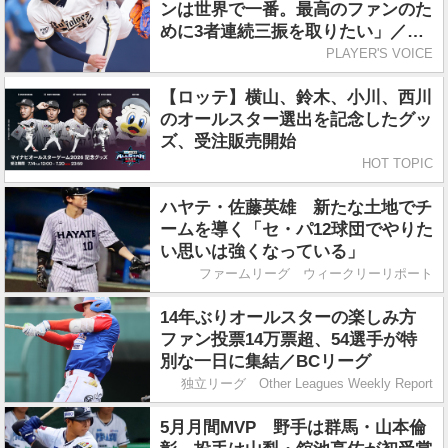
ンは世界で一番。最高のファンのた
めに3者連続三振を取りたい」／オ
ールスター
PLAYER'S VOICE
【ロッテ】横山、鈴木、小川、西川
のオールスター選出を記念したグッ
ズ、受注販売開始
HOT TOPIC
ハヤテ・佐藤英雄 新たな土地でチ
ームを導く「セ・パ12球団でやりた
い思いは強くなっている」
ファームリーグ ウィークリーリポート
14年ぶりオールスターの楽しみ方
ファン投票14万票超、54選手が特
別な一日に集結／BCリーグ
独立リーグ Other Leagues Weekly Report
5月月間MVP 野手は群馬・山本倫