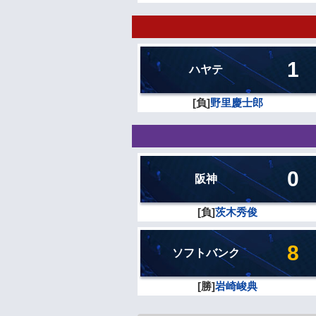
1
ハヤテ
[負]
野里慶士郎
0
阪神
[負]
茨木秀俊
8
ソフトバンク
[勝]
岩崎峻典