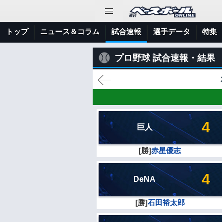
トップ
ニュース＆コラム
試合速報
選手データ
特集
プロ野球 試合速報・結果
4
巨人
[勝]
赤星優志
4
DeNA
[勝]
石田裕太郎