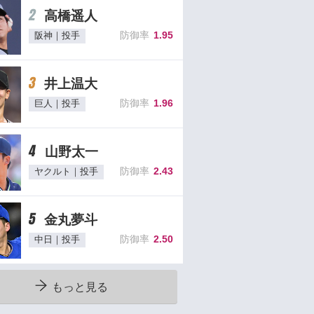
2
高橋遥人
防御率
1.95
阪神｜投手
3
井上温大
防御率
1.96
巨人｜投手
4
山野太一
防御率
2.43
ヤクルト｜投手
5
金丸夢斗
防御率
2.50
中日｜投手
もっと見る