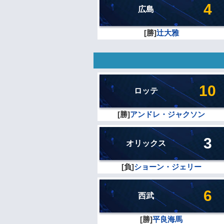
4
広島
[勝]
辻大雅
10
ロッテ
[勝]
アンドレ・ジャクソン
3
オリックス
[負]
ショーン・ジェリー
6
西武
[勝]
平良海馬