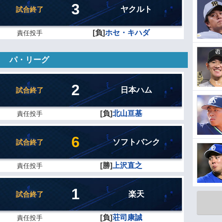
3
ヤクルト
試合終了
[負]
ホセ・キハダ
責任投手
パ・リーグ
2
日本ハム
試合終了
[負]
北山亘基
責任投手
6
ソフトバンク
試合終了
[勝]
上沢直之
責任投手
1
楽天
試合終了
[負]
荘司康誠
責任投手