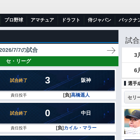
プロ野球
アマチュア
ドラフト
侍ジャパン
バックナ
試合
2026/7/7の試合
3
セ・リーグ
6
3
阪神
試合終了
選手
[負]
高橋遥人
責任投手
0
中日
試合終了
[負]
カイル・マラー
責任投手