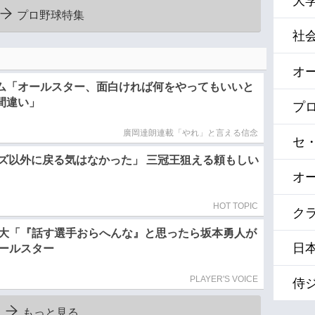
大
プロ野球特集
社
オ
ム「オールスター、面白ければ何をやってもいいと
間違い」
プ
廣岡達朗連載「やれ」と言える信念
セ
ズ以外に戻る気はなかった」 三冠王狙える頼もしい
オ
HOT TOPIC
クラ
大「『話す選手おらへんな』と思ったら坂本勇人が
日
ールスター
PLAYER'S VOICE
侍
もっと見る