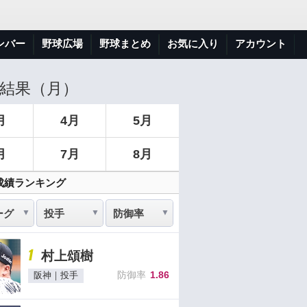
ンバー
野球広場
野球まとめ
お気に入り
アカウント
結果（月）
月
4月
5月
月
7月
8月
成績ランキング
1
村上頌樹
防御率
1.86
阪神｜投手