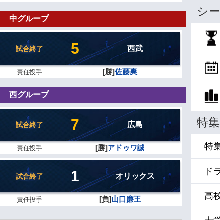
シー
中グループ
5
西武
試合終了
[勝]
佐藤爽
責任投手
西グループ
特集
7
広島
試合終了
特
[勝]
アドゥワ誠
責任投手
ド
1
オリックス
試合終了
高
[負]
山口廉王
責任投手