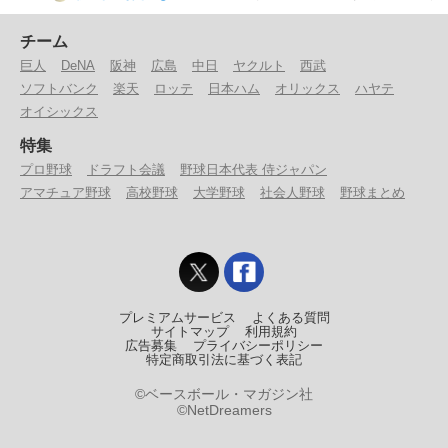
チーム
巨人
DeNA
阪神
広島
中日
ヤクルト
西武
ソフトバンク
楽天
ロッテ
日本ハム
オリックス
ハヤテ
オイシックス
特集
プロ野球
ドラフト会議
野球日本代表 侍ジャパン
アマチュア野球
高校野球
大学野球
社会人野球
野球まとめ
プレミアムサービス
よくある質問
サイトマップ
利用規約
広告募集
プライバシーポリシー
特定商取引法に基づく表記
©ベースボール・マガジン社
©NetDreamers