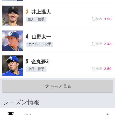
3
井上温大
防御率
1.96
巨人｜投手
4
山野太一
防御率
2.43
ヤクルト｜投手
5
金丸夢斗
防御率
2.50
中日｜投手
もっと見る
シーズン情報