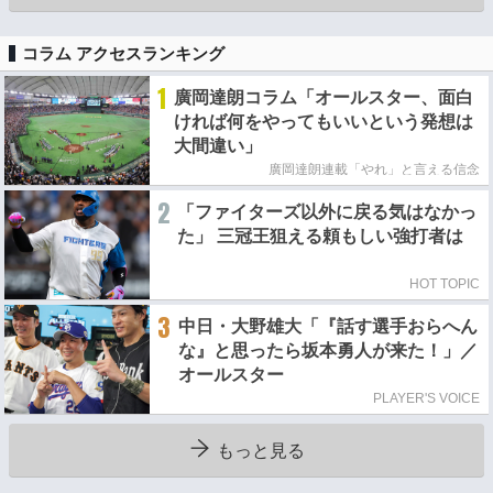
コラム アクセスランキング
1
廣岡達朗コラム「オールスター、面白
ければ何をやってもいいという発想は
大間違い」
廣岡達朗連載「やれ」と言える信念
2
「ファイターズ以外に戻る気はなかっ
た」 三冠王狙える頼もしい強打者は
HOT TOPIC
3
中日・大野雄大「『話す選手おらへん
な』と思ったら坂本勇人が来た！」／
オールスター
PLAYER'S VOICE
もっと見る