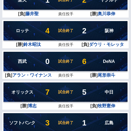
[負]
藤井聖
[勝]
奥川恭伸
責任投手
4
2
ロッテ
阪神
試合終了
[勝]
鈴木昭汰
[負]
ダウリ・モレッタ
責任投手
0
6
西武
DeNA
試合終了
[負]
アラン・ワイナンス
[勝]
尾形崇斗
責任投手
7
5
オリックス
中日
試合終了
[勝]
博志
[負]
牧野憲伸
責任投手
3
1
ソフトバンク
広島
試合終了