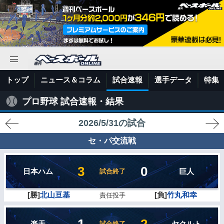
トップ
ニュース＆コラム
試合速報
選手データ
特集
プロ野球 試合速報・結果
2026/5/31の試合
セ・パ交流戦
3
0
日本ハム
巨人
試合終了
[勝]
北山亘基
[負]
竹丸和幸
責任投手
1
2
楽天
ヤクルト
試合終了