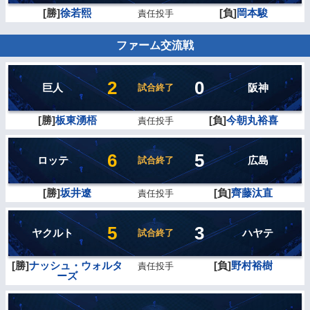
[勝]
徐若熙
[負]
岡本駿
責任投手
ファーム交流戦
2
0
巨人
阪神
試合終了
[勝]
板東湧梧
[負]
今朝丸裕喜
責任投手
6
5
ロッテ
広島
試合終了
[勝]
坂井遼
[負]
齊藤汰直
責任投手
5
3
ヤクルト
ハヤテ
試合終了
[勝]
ナッシュ・ウォルタ
[負]
野村裕樹
責任投手
ーズ