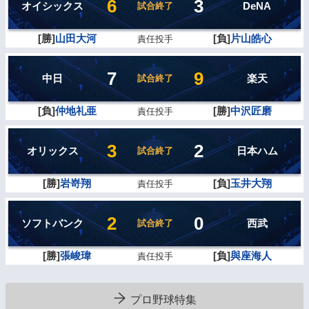
6
3
オイシックス
DeNA
試合終了
[勝]
山田大河
[負]
片山皓心
責任投手
7
9
中日
楽天
試合終了
[負]
仲地礼亜
[勝]
中沢匠磨
責任投手
3
2
オリックス
日本ハム
試合終了
[勝]
岩嵜翔
[負]
玉井大翔
責任投手
2
0
ソフトバンク
西武
試合終了
[勝]
張峻瑋
[負]
與座海人
責任投手
プロ野球特集