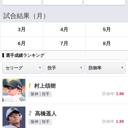
試合結果（月）
3月
4月
5月
6月
7月
8月
選手成績ランキング
1
村上頌樹
防御率
1.86
阪神｜投手
2
高橋遥人
防御率
1.95
阪神｜投手