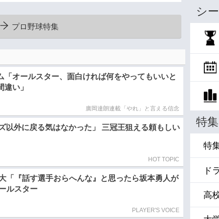
シー
プロ野球特集
ム「オールスター、面白ければ何をやってもいいと
間違い」
廣岡達朗連載「やれ」と言える信念
特集
ズ以外に戻る気はなかった」 三冠王狙える頼もしい
特
HOT TOPIC
ド
大「『話す選手おらへんな』と思ったら坂本勇人が
ールスター
高
PLAYER'S VOICE