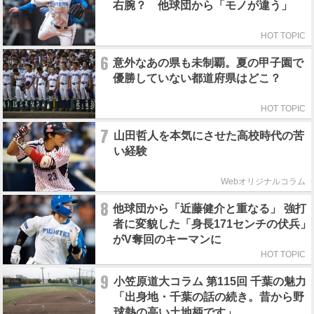
右腕？ 他球団から「モノが違う」
HOT TOPIC
6
意外なあの県も未制覇。夏の甲子園で
優勝していない都道府県はどこ？
HOT TOPIC
7
山田哲人を本気にさせた高校時代の苦
い経験
Webオリジナルコラム
8
他球団から「近藤健介と重なる」 強打
者に変貌した「身長171センチの伏兵」
がV奪回のキーマンに
HOT TOPIC
9
小笠原道大コラム 第115回 千葉の魅力
「出身地・千葉の話の続き。昔から野
球熱の高い土地柄です」