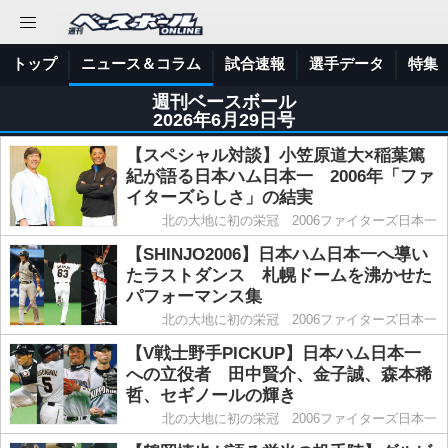
トップ
ニュース＆コラム
試合速報
選手データ
特集
週刊ベースボール
2026年6月29日号
【スペシャル対談】小笠原道大×稲葉篤
紀が語る日本ハム日本一 2006年「ファ
イターズらしさ」の結実
北の大地に初の栄冠 2006ファイターズ日本一
【SHINJO2006】日本ハム日本一へ導い
たラストダンス 札幌ドームを沸かせた
パフォーマンス集
北の大地に初の栄冠 2006ファイターズ日本一
【V戦士野手PICKUP】日本ハム日本一
への立役者 田中賢介、金子誠、森本稀
哲、セギノールの輝き
北の大地に初の栄冠 2006ファイターズ日本一