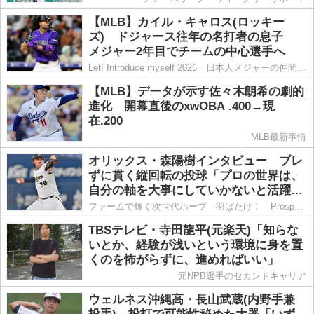
【MLB】カイル・キャロス(ロッキー
ズ) ドジャース往年の名打者の息子
メジャー2年目でチームの中心選手へ
Let! Introduce myself 2026 日本人メジャーの仲間たち
【MLB】データが示す佐々木朗希の劇的
進化 開幕直後のxwOBA .400→現
在.200
MLB最新事情
オリックス・森陽樹インタビュー ブレ
ずに貫く縦回転の投球「プロの世界は、
自分の軸を大事にしていかないと活躍で
きない」
ファームで輝く次世代ホープ 羽ばたけ！ Prospect Players
TBSテレビ・寺田龍平(元楽天)「知らな
いとか、経験が浅いという環境に身を置
くのを怖がらずに、進めればいい」
元NPB選手のセカンドキャリア
ウェルネス沖縄高・長山武蔵(内野手兼