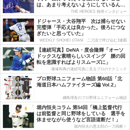
は、あまり考えないようにしているんで
すよ(笑)」
THE HEROES 熱球インタビュー
ドジャース・大谷翔平 次は捕らせない
完璧弾「手応えは良かった。後ろにつな
ぎたいと思っていた」
WEEKLY SHOHEI OTANI 二刀流で呼び込む3連覇
【連続写真】DeNA・度会隆輝「オーソ
ドックスな素晴らしいスイング 腰の回
転を意識すればよりスムーズに」
篠塚和典の連続写真に見るプロのテクニック
プロ野球ユニフォーム物語 第60話「北
海道日本ハムファイターズ編 Vol.2」
綱島理友のプロ野球ユニフォーム物語
堀内恒夫コラム 第54回「橋上監督代行
は前監督と同じ野球をしている 選手を
休ませながら使うなど言語道断だ！」
堀内恒夫の悪太郎の一刀両断！