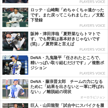
PLAYER'S VOICE
ロッテ・山崎剛「めちゃくちゃ遠かった
です。また戻ってこられました」／支配
下登録
PLAYER'S VOICE
阪神・津田淳哉「夏野菜ならトマトで
す。でも野菜は基本好きじゃないです
(笑)」／夏野菜と言えば
PLAYER'S VOICE
DeNA・九鬼隆平「任されたところで、
精いっぱい取り組むだけです」／複数ポ
ジション
PLAYER'S VOICE
DeNA・藤浪晋太郎 チームの力になる
ために「結果を出さないと一軍に呼ばれ
ない」／離脱組の現状
オーロラビジョン
巨人・山田龍聖「試合中にスパイクを履