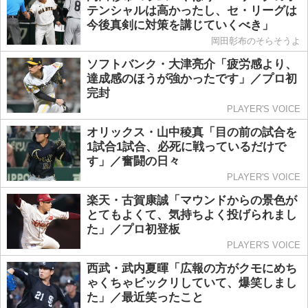
テンシャルは高かったし、セ・リーグは
今後真剣に対策を講じていくべき」
岡田彰布のそらそうよ
ソフトバンク・大津亮介「疲労感より、
達成感のほうが強かったです」／プロ初
完封
PLAYER'S VOICE
オリックス・山中稜真「目の前の試合を
1試合1試合、必死に戦っているだけで
す」／奮闘の日々
PLAYER'S VOICE
楽天・古賀康誠「マウンドからの景色が
とてもよくて、気持ちよく投げられまし
た」／プロ初登板
PLAYER'S VOICE
西武・武内夏暉「広報の方がクモにめち
ゃくちゃビックリしていて、爆笑しまし
た」／最近笑ったこと