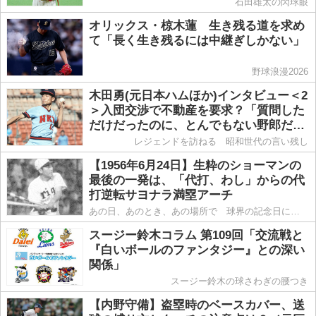
石田雄太の閃球眼
オリックス・椋木蓮 生き残る道を求め
て「長く生き残るには中継ぎしかない」
野球浪漫2026
木田勇(元日本ハムほか)インタビュー＜2
＞入団交渉で不動産を要求？「質問した
だけだったのに、とんでもない野郎だと
思われた(笑)」
レジェンドを訪ねる 昭和世代の言い残し
【1956年6月24日】生粋のショーマンの
最後の一発は、「代打、わし」からの代
打逆転サヨナラ満塁アーチ
あの日、あのとき、あの場所で 球界の記念日にタイムスリップ
スージー鈴木コラム 第109回「交流戦と
『白いボールのファンタジー』との深い
関係」
スージー鈴木の球さわぎの腰つき
【内野守備】盗塁時のベースカバー、送