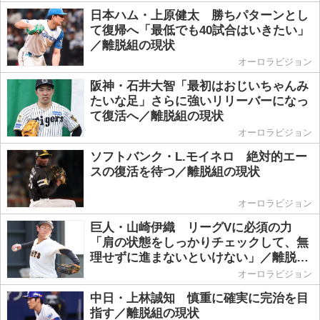
日本ハム・上原健太 勝ちパターンとし
て復帰へ「最低でも40試合はいきたい」
／離脱組の現状
オーロラビジョン
阪神・石井大智「最初はおじいちゃんみ
たいな足」さらに強いリリーバーになっ
て復活へ／離脱組の現状
オーロラビジョン
ソフトバンク・L.モイネロ 絶対的エー
スの復活を待つ／離脱組の現状
オーロラビジョン
巨人・山崎伊織 リーグVに必須の力
「肩の状態をしっかりチェックして、無
理せずに進まないといけない」／離脱組
の現状
オーロラビジョン
中日・上林誠知 慎重に確実に完治を目
指す／離脱組の現状