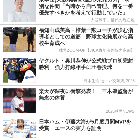
別な仲間「当時から自己管理、何を一番
優先すべきかを考えて行動していた」
「大谷翔平」世代の現在地
福知山成美高・椎葉一勲コーチが歩む指
導者としての道筋 野球文化発展から高
校生育成へ
球界ZOOM-UP【JICA青年海外協力隊編】
ヤクルト・奥川恭伸が公式戦プロ初完封
勝利 強力打線相手に圧巻投球
日本生命 セ・パ交流戦 2026
楽天が深夜に衝撃発表！ 三木肇監督が
無念の休養
2026球界NEWS
日本ハム・伊藤大海が5月度月間MVPを
受賞 エースの実力を証明