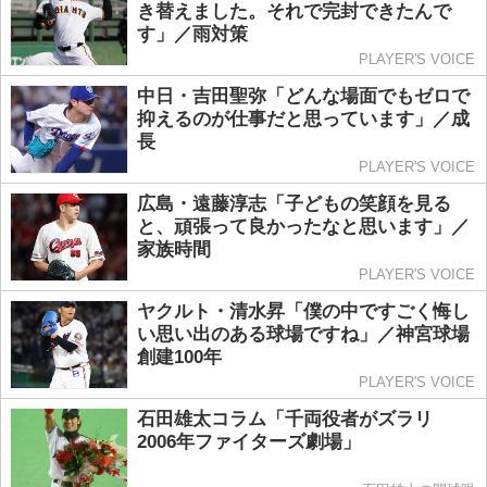
き替えました。それで完封できたんで
す」／雨対策
PLAYER'S VOICE
中日・吉田聖弥「どんな場面でもゼロで
抑えるのが仕事だと思っています」／成
長
PLAYER'S VOICE
広島・遠藤淳志「子どもの笑顔を見る
と、頑張って良かったなと思います」／
家族時間
PLAYER'S VOICE
ヤクルト・清水昇「僕の中ですごく悔し
い思い出のある球場ですね」／神宮球場
創建100年
PLAYER'S VOICE
石田雄太コラム「千両役者がズラリ
2006年ファイターズ劇場」