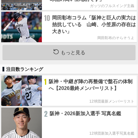
ガッツのフルスイング主義
10
岡田彰布コラム「阪神と巨人の実力は
拮抗している 山崎、小笠原の存在は
大きい」
岡田彰布のそらそうよ
もっと見る
注目数ランキング
1
阪神・中継ぎ陣の再整備で盤石の体制
へ【2026最終メンバーリスト】
12球団最新メンバーリスト
2
阪神・2026新加入選手 写真名鑑
12球団新加入選手写真名鑑