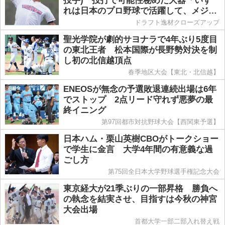
投手) 投打で可能性秘めた大器「いず
れは日本のプロ野球で活躍して、メジャ
ー・リーグでプレーしたい夢もありま
ドラフト逸材クローズアップ
す」
聖光学院が劇的サヨナラで4年ぶり5度目
の東北王者 松本国際が長野勢対決を制
し初の北信越頂点
春季地区大会【東北・北信越】
ENEOSが無念の予選敗退連続出場は6年
でストップ 2点リード守れず悪夢の最
終イニング
第97回都市対抗野球大会【西関東予選】
日本ハム・栗山英樹CBOがトークショー
で学生に金言 大学4年間の有意義な過
ごし方
第75回全日本大学野球選手権記念大会
東京経大が21季ぶりの一部昇格 勝負へ
の執念を結実させ、目指すは今秋の神宮
大会出場
首都大学一部二部入れ替え戦