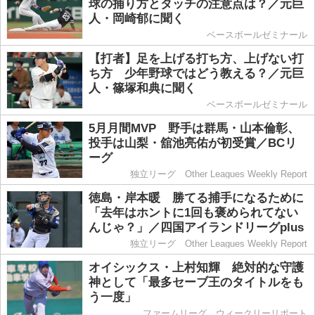
球の捕り方とタッチの注意点は？／元巨
人・岡崎郁に聞く
ベースボールゼミナール
【打者】足を上げる打ち方、上げない打
ち方 少年野球ではどう教える？／元巨
人・篠塚和典に聞く
ベースボールゼミナール
5月月間MVP 野手は群馬・山本倫彰、
投手は山梨・舘池亮佑が初受賞／BCリ
ーグ
独立リーグ Other Leagues Weekly Report
徳島・岸本暖 勝てる捕手になるために
「去年はホントに1回も褒められてない
んじゃ？」／四国アイランドリーグplus
独立リーグ Other Leagues Weekly Report
オイシックス・上村知輝 絶対的な守護
神として「最多セーブ王のタイトルをも
う一度」
ファームリーグ ウィークリーリポート