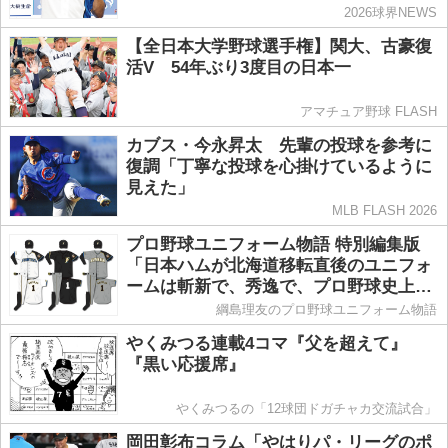
2026球界NEWS
【全日本大学野球選手権】関大、古豪復
活V 54年ぶり3度目の日本一
アマチュア野球 FLASH
カブス・今永昇太 先輩の投球を参考に
復調「丁寧な投球を心掛けているように
見えた」
MLB FLASH 2026
プロ野球ユニフォーム物語 特別編集版
「日本ハムが北海道移転直後のユニフォ
ームは斬新で、秀逸で、プロ野球史上に
残る傑作です」
綱島理友のプロ野球ユニフォーム物語
やくみつる連載4コマ『父を超えて』
『黒い応援席』
やくみつるの「12球団ドガチャカ交流試合」
岡田彰布コラム「やはりパ・リーグのポ