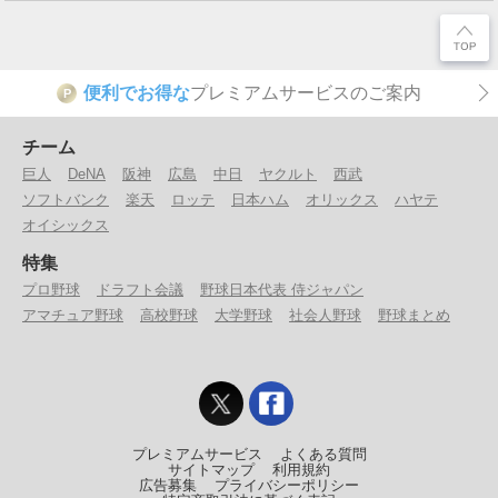
便利でお得な
プレミアムサービスのご案内
P
チーム
巨人
DeNA
阪神
広島
中日
ヤクルト
西武
ソフトバンク
楽天
ロッテ
日本ハム
オリックス
ハヤテ
オイシックス
特集
プロ野球
ドラフト会議
野球日本代表 侍ジャパン
アマチュア野球
高校野球
大学野球
社会人野球
野球まとめ
プレミアムサービス
よくある質問
サイトマップ
利用規約
広告募集
プライバシーポリシー