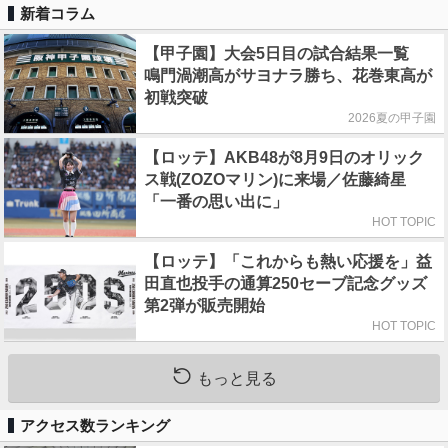
新着コラム
【甲子園】大会5日目の試合結果一覧
鳴門渦潮高がサヨナラ勝ち、花巻東高が
初戦突破
2026夏の甲子園
【ロッテ】AKB48が8月9日のオリック
ス戦(ZOZOマリン)に来場／佐藤綺星
「一番の思い出に」
HOT TOPIC
【ロッテ】「これからも熱い応援を」益
田直也投手の通算250セーブ記念グッズ
第2弾が販売開始
HOT TOPIC
もっと見る
アクセス数ランキング