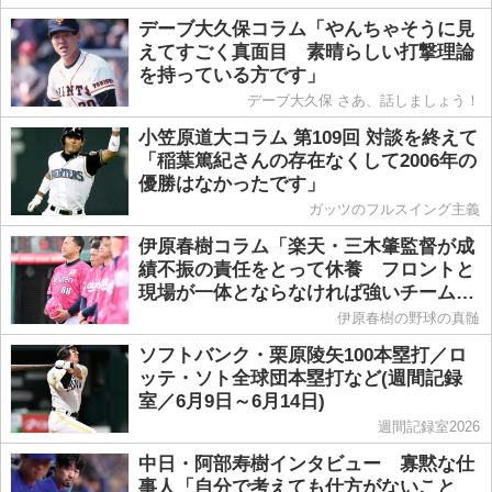
デーブ大久保コラム「やんちゃそうに見
えてすごく真面目 素晴らしい打撃理論
を持っている方です」
デーブ大久保 さあ、話しましょう！
小笠原道大コラム 第109回 対談を終えて
「稲葉篤紀さんの存在なくして2006年の
優勝はなかったです」
ガッツのフルスイング主義
伊原春樹コラム「楽天・三木肇監督が成
績不振の責任をとって休養 フロントと
現場が一体とならなければ強いチームを
築き上げることはできない」
伊原春樹の野球の真髄
ソフトバンク・栗原陵矢100本塁打／ロ
ッテ・ソト全球団本塁打など(週間記録
室／6月9日～6月14日)
週間記録室2026
中日・阿部寿樹インタビュー 寡黙な仕
事人「自分で考えても仕方がないこと