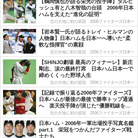
【鶴岡慎也が語る栄光の投手陣】ダルビ
ッシュ有と八木智哉の台頭 2006年日本
ハムを支えた“進化の証明”
北の大地に初の栄冠 2006ファイターズ日本一
【岩本賢一氏が語るトレイ・ヒルマンの
人物像】日本ハムを日本一へ導いた“柔
軟な指揮官”の素顔
北の大地に初の栄冠 2006ファイターズ日本一
【SHINJO劇場 最高のフィナーレ】新庄
剛志、涙の最終打席 日本ハム日本一で
締めくくった野球人生
北の大地に初の栄冠 2006ファイターズ日本一
【記録で振り返る2006年ファイターズ】
日本ハムが最後の最後で勝率トップ通過
へ 楽天投手陣が演じた“優勝戦線をか
き回した物語”
北の大地に初の栄冠 2006ファイターズ日本一
日本ハム・2006年一軍出場投手写真名鑑
part.1 栄冠をつかんだファイターズ戦
士たち