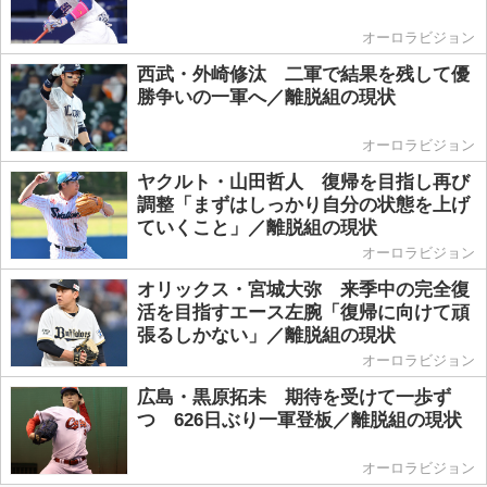
オーロラビジョン
西武・外崎修汰 二軍で結果を残して優
勝争いの一軍へ／離脱組の現状
オーロラビジョン
ヤクルト・山田哲人 復帰を目指し再び
調整「まずはしっかり自分の状態を上げ
ていくこと」／離脱組の現状
オーロラビジョン
オリックス・宮城大弥 来季中の完全復
活を目指すエース左腕「復帰に向けて頑
張るしかない」／離脱組の現状
オーロラビジョン
広島・黒原拓未 期待を受けて一歩ず
つ 626日ぶり一軍登板／離脱組の現状
オーロラビジョン