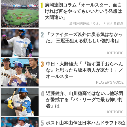
1
廣岡達朗コラム「オールスター、面白
ければ何をやってもいいという発想は
大間違い」
廣岡達朗連載「やれ」と言える信念
2
「ファイターズ以外に戻る気はなかっ
た」 三冠王狙える頼もしい強打者は
HOT TOPIC
3
中日・大野雄大「『話す選手おらへん
な』と思ったら坂本勇人が来た！」／
オールスター
PLAYER'S VOICE
4
近藤健介、山川穂高ではない…他球団
が警戒する「パ・リーグで最も怖い打
者」は
HOT TOPIC
5
ポスト山本由伸は日本ハムドラフト8位